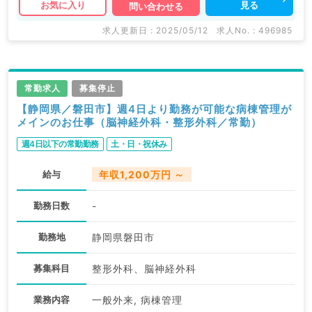
見る
お気に入り
問い合わせる
求人更新日 : 2025/05/12
求人No. : 496985
常勤求人
募集停止
【静岡県／磐田市】週4日より勤務が可能な病棟管理が
メインのお仕事（脳神経外科・整形外科／常勤）
週4日以下の常勤勤務
土・日・祝休み
給与
年収1,200万円 ～
勤務日数
-
勤務地
静岡県磐田市
募集科目
整形外科、脳神経外科
業務内容
一般外来, 病棟管理