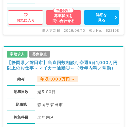
詳細を
募集状況を
見る
お気に入り
問い合わせる
求人更新日 : 2026/06/10
求人No. : 622198
常勤求人
募集停止
【静岡県／磐田市】当直回数相談可◎週5日1,000万円
以上のお仕事～マイカー通勤◎～（老年内科／常勤）
給与
年収1,000万円 ～
勤務日数
週5.00日
勤務地
静岡県磐田市
募集科目
老年内科