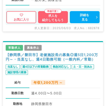
詳細を
求人を
見る
お気に入り
紹介してもらう
求人更新日 : 2025/06/03
求人No. : 682878
常勤求人
募集停止
【静岡県／磐田市】老健施設長の募集◎週5日1,200万
円～・当直なし、週4日勤務可能（一般内科／常勤）
当直なし
週4日以下の常勤勤務
救急対応なし
土・日・祝休み
施設管理の業務
給与
年収1,200万円 ～
勤務日数
週4.00日〜5.00日
勤務地
静岡県磐田市