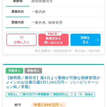
勤務地
静岡県磐田市
募集科目
一般内科
業務内容
一般外来, 病棟管理
詳細を
募集状況を
見る
お気に入り
問い合わせる
求人更新日 : 2026/06/10
求人No. : 622190
常勤求人
募集停止
【静岡県／磐田市】週4日より勤務が可能な病棟管理が
メインのお仕事◎週5日1,500万円～（リハビリテーシ
ョン科／常勤）
当直なし
週4日以下の常勤勤務
救急対応なし
土・日・祝休み
給与
年収1,500万円 ～