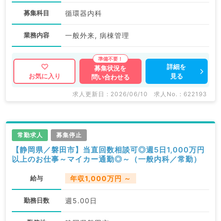
募集科目
循環器内科
業務内容
一般外来, 病棟管理
詳細を
募集状況を
見る
お気に入り
問い合わせる
求人更新日 : 2026/06/10
求人No. : 622193
常勤求人
募集停止
【静岡県／磐田市】当直回数相談可◎週5日1,000万円
以上のお仕事～マイカー通勤◎～（一般内科／常勤）
給与
年収1,000万円 ～
勤務日数
週5.00日