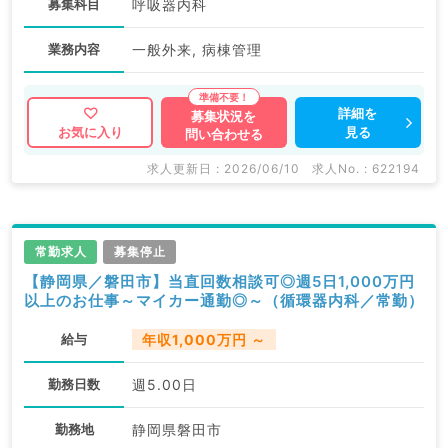
募集科目
呼吸器内科
業務内容
一般外来, 病棟管理
詳細を
募集状況を
見る
お気に入り
問い合わせる
求人更新日 : 2026/06/10
求人No. : 622194
常勤求人
募集停止
【静岡県／磐田市】当直回数相談可◎週5日1,000万円
以上のお仕事～マイカー通勤◎～（循環器内科／常勤）
給与
年収1,000万円 ～
勤務日数
週5.00日
勤務地
静岡県磐田市