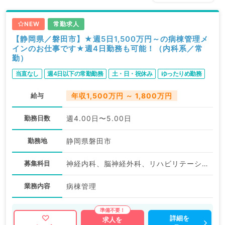
NEW
常勤求人
【静岡県／磐田市】★週5日1,500万円～の病棟管理メ
インのお仕事です★週4日勤務も可能！（内科系／常
勤）
当直なし
週4日以下の常勤勤務
土・日・祝休み
ゆったりめ勤務
給与
年収1,500万円 ～ 1,800万円
勤務日数
週4.00日〜5.00日
勤務地
静岡県磐田市
募集科目
神経内科、脳神経外科、リハビリテーション科、一般内科、呼吸器内科
業務内容
病棟管理
詳細を
求人を