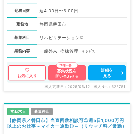
勤務日数
週4.00日〜5.00日
勤務地
静岡県磐田市
募集科目
リハビリテーション科
業務内容
一般外来, 病棟管理, その他
詳細を
募集状況を
見る
お気に入り
問い合わせる
求人更新日 : 2025/05/12
求人No. : 625751
常勤求人
募集停止
【静岡県／磐田市】当直回数相談可◎週5日1,000万円
以上のお仕事～マイカー通勤◎～（リウマチ科／常勤）