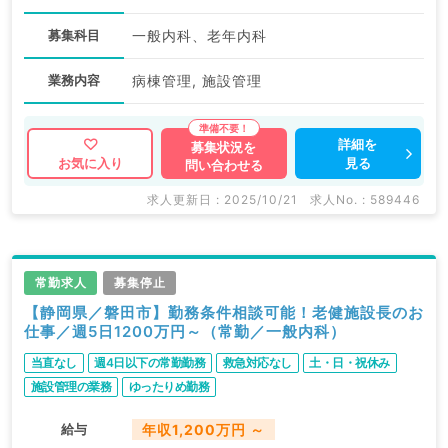
募集科目
一般内科、老年内科
業務内容
病棟管理, 施設管理
詳細を
募集状況を
見る
お気に入り
問い合わせる
求人更新日 : 2025/10/21
求人No. : 589446
常勤求人
募集停止
【静岡県／磐田市】勤務条件相談可能！老健施設長のお
仕事／週5日1200万円～（常勤／一般内科）
当直なし
週4日以下の常勤勤務
救急対応なし
土・日・祝休み
施設管理の業務
ゆったりめ勤務
給与
年収1,200万円 ～