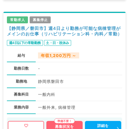
常勤求人
募集停止
【静岡県／磐田市】週4日より勤務が可能な病棟管理が
メインのお仕事（リハビリテーション科・内科／常勤）
週4日以下の常勤勤務
土・日・祝休み
給与
年収1,200万円 ～
勤務日数
-
勤務地
静岡県磐田市
募集科目
一般内科
業務内容
一般外来, 病棟管理
詳細を
募集状況を