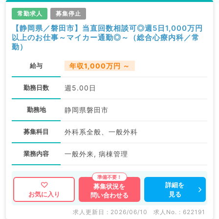
常勤求人
募集停止
【静岡県／磐田市】当直回数相談可◎週5日1,000万円
以上のお仕事～マイカー通勤◎～（総合心療内科／常
勤）
給与
年収1,000万円 ～
勤務日数
週5.00日
勤務地
静岡県磐田市
募集科目
外科系全般、一般外科
業務内容
一般外来, 病棟管理
詳細を
募集状況を
見る
お気に入り
問い合わせる
求人更新日 : 2026/06/10
求人No. : 622191