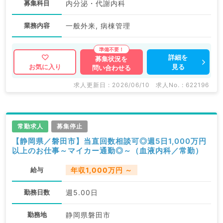
募集科目
内分泌・代謝内科
業務内容
一般外来, 病棟管理
詳細を
募集状況を
見る
お気に入り
問い合わせる
求人更新日 : 2026/06/10
求人No. : 622196
常勤求人
募集停止
【静岡県／磐田市】当直回数相談可◎週5日1,000万円
以上のお仕事～マイカー通勤◎～（血液内科／常勤）
給与
年収1,000万円 ～
勤務日数
週5.00日
勤務地
静岡県磐田市