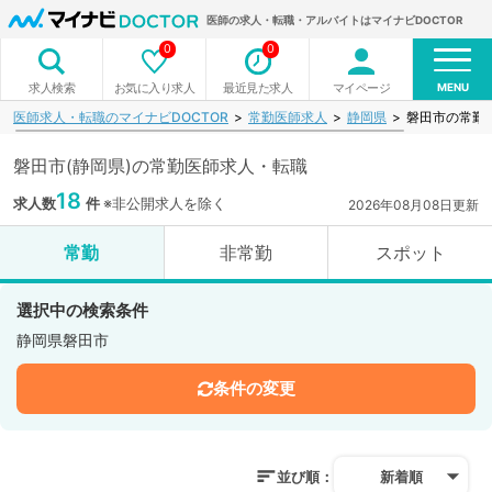
医師の求人・転職・アルバイトはマイナビDOCTOR
0
0
MENU
お気に入り求人
最近見た求人
マイページ
求人検索
医師求人・転職のマイナビDOCTOR
常勤医師求人
静岡県
磐田市の常勤
磐田市(静岡県)の常勤医師求人・転職
18
求人数
件
※非公開求人を除く
2026年08月08日更新
常勤
非常勤
スポット
選択中の検索条件
静岡県磐田市
条件の変更
並び順：
新着順