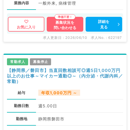
業務内容
一般外来, 病棟管理
詳細を
募集状況を
見る
お気に入り
問い合わせる
求人更新日 : 2026/06/10
求人No. : 622197
常勤求人
募集停止
【静岡県／磐田市】当直回数相談可◎週5日1,000万円
以上のお仕事～マイカー通勤◎～（内分泌・代謝内科／
常勤）
給与
年収1,000万円 ～
勤務日数
週5.00日
勤務地
静岡県磐田市