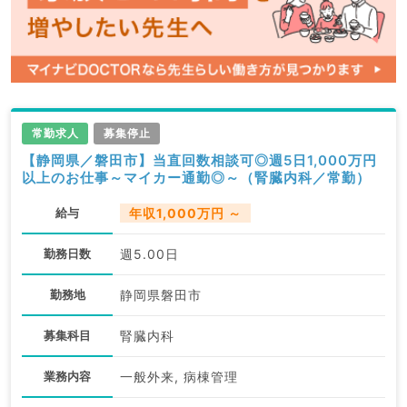
常勤求人
募集停止
【静岡県／磐田市】当直回数相談可◎週5日1,000万円
以上のお仕事～マイカー通勤◎～（腎臓内科／常勤）
給与
年収1,000万円 ～
勤務日数
週5.00日
勤務地
静岡県磐田市
募集科目
腎臓内科
業務内容
一般外来, 病棟管理