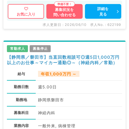
詳細を
募集状況を
見る
お気に入り
問い合わせる
求人更新日 : 2026/06/10
求人No. : 622199
常勤求人
募集停止
【静岡県／磐田市】当直回数相談可◎週5日1,000万円
以上のお仕事～マイカー通勤◎～（神経内科／常勤）
給与
年収1,000万円 ～
勤務日数
週5.00日
勤務地
静岡県磐田市
募集科目
神経内科
業務内容
一般外来, 病棟管理