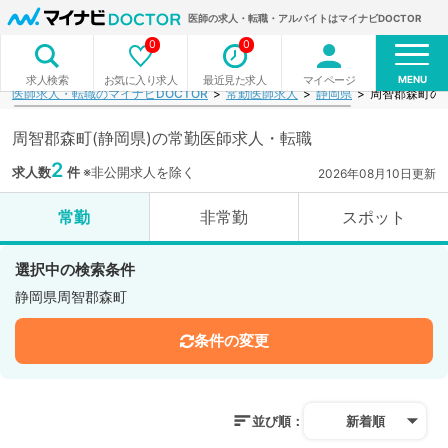
医師の求人・転職・アルバイトはマイナビDOCTOR
0
0
MENU
お気に入り求人
最近見た求人
マイページ
求人検索
医師求人・転職のマイナビDOCTOR
常勤医師求人
静岡県
周智郡森町の
周智郡森町(静岡県)の常勤医師求人・転職
2
求人数
件
※非公開求人を除く
2026年08月10日更新
常勤
非常勤
スポット
選択中の検索条件
静岡県周智郡森町
条件の変更
並び順：
新着順