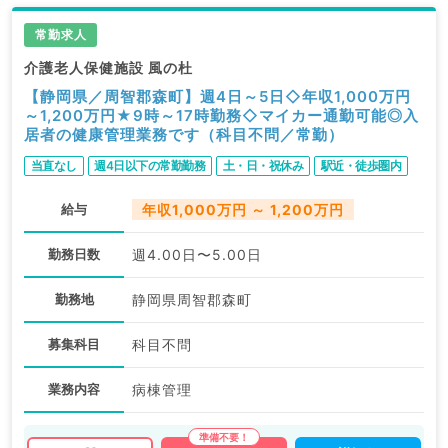
常勤求人
介護老人保健施設 風の杜
【静岡県／周智郡森町】週4日～5日◇年収1,000万円
～1,200万円★9時～17時勤務◇マイカー通勤可能◎入
居者の健康管理業務です（科目不問／常勤）
当直なし
週4日以下の常勤勤務
土・日・祝休み
駅近・徒歩圏内
給与
年収1,000万円 ～ 1,200万円
勤務日数
週4.00日〜5.00日
勤務地
静岡県周智郡森町
募集科目
科目不問
業務内容
病棟管理