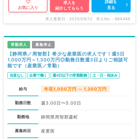
詳細を
求人を
見る
お気に入り
紹介してもらう
求人更新日 : 2025/06/12
求人No. : 884466
常勤求人
募集停止
【静岡県／周智郡】希少な産業医の求人です！週5日
1,000万円～1,300万円◎勤務日数週3日よりご相談可
能です（産業医／常勤）
当直なし
企業で働く
週4日以下の常勤勤務
土・日・祝休み
給与
年収1,000万円 ～ 1,300万円
勤務日数
週3.00日〜5.00日
勤務地
静岡県周智郡森町
募集科目
産業医