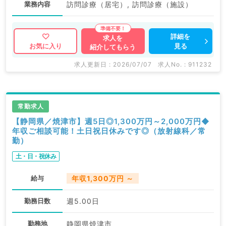
業務内容
訪問診療（居宅）, 訪問診療（施設）
詳細を
求人を
見る
お気に入り
紹介してもらう
求人更新日 : 2026/07/07
求人No. : 911232
常勤求人
【静岡県／焼津市】週5日◎1,300万円～2,000万円◆
年収ご相談可能！土日祝日休みです◎（放射線科／常
勤）
土・日・祝休み
給与
年収1,300万円 ～
勤務日数
週5.00日
勤務地
静岡県焼津市