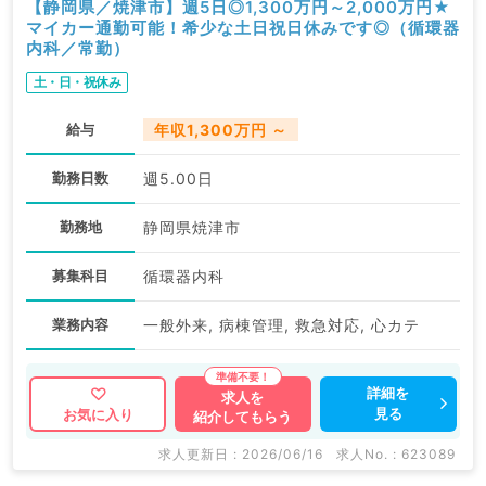
【静岡県／焼津市】週5日◎1,300万円～2,000万円★
マイカー通勤可能！希少な土日祝日休みです◎（循環器
内科／常勤）
土・日・祝休み
給与
年収1,300万円 ～
勤務日数
週5.00日
勤務地
静岡県焼津市
募集科目
循環器内科
業務内容
一般外来, 病棟管理, 救急対応, 心カテ
詳細を
求人を
見る
お気に入り
紹介してもらう
求人更新日 : 2026/06/16
求人No. : 623089