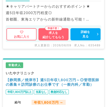
★キャリアパートナーからのおすすめポイント★
週5日年収2000万円程度◎
首都圏、東海エリアからの新幹線通勤も可能！
マイナビDOCTORでは病院やクリニックなどの医療機
詳細を
求人を
見る
お気に入り
紹介してもらう
関求人はもちろんのこと、
掲載情報以外にも産業医等の企業系求人も多数扱ってい
求人更新日 : 2026/06/09
求人No. : 635489
ます。
求人内容の詳細等はお気軽にお問合せ下さい。
常勤求人
いたやクリニック
【静岡県／焼津市】週5日年収1,800万円～◎管理医師
の募集☆訪問診療のお仕事です（一般内科／常勤）
年収1,800万円以上
当直なし
救急対応なし
給与
年収1,800万円 ～