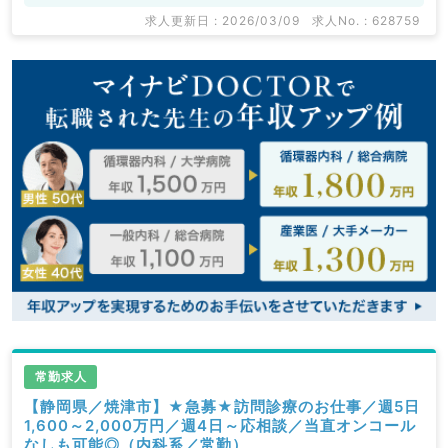
求人更新日 : 2026/03/09
求人No. : 628759
マイナビDOCTORでは病院やクリニックなどの医療機
関求人はもちろんのこと、
掲載情報以外にも産業医等の企業系求人も多数扱ってい
ます。
求人内容の詳細等はお気軽にお問合せ下さい。
常勤求人
【静岡県／焼津市】★急募★訪問診療のお仕事／週5日
1,600～2,000万円／週4日～応相談／当直オンコール
なしも可能◎（内科系／常勤）