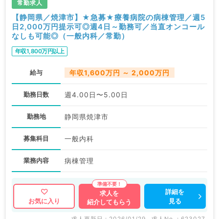
常勤求人
【静岡県／焼津市】★急募★療養病院の病棟管理／週5
日2,000万円提示可◎週4日～勤務可／当直オンコール
なしも可能◎（一般内科／常勤）
年収1,800万円以上
給与
年収1,600万円 ～ 2,000万円
勤務日数
週4.00日〜5.00日
勤務地
静岡県焼津市
募集科目
一般内科
業務内容
病棟管理
詳細を
求人を
見る
お気に入り
紹介してもらう
求人更新日 : 2026/01/29
求人No. : 623027