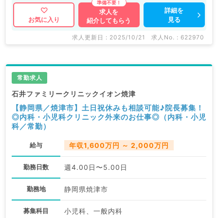
詳細を
求人を
見る
お気に入り
紹介してもらう
求人更新日 : 2025/10/21
求人No. : 622970
常勤求人
石井ファミリークリニックイオン焼津
【静岡県／焼津市】土日祝休みも相談可能♪院長募集！
◎内科・小児科クリニック外来のお仕事◎（内科・小児
科／常勤）
給与
年収1,600万円 ～ 2,000万円
勤務日数
週4.00日〜5.00日
勤務地
静岡県焼津市
募集科目
小児科、一般内科