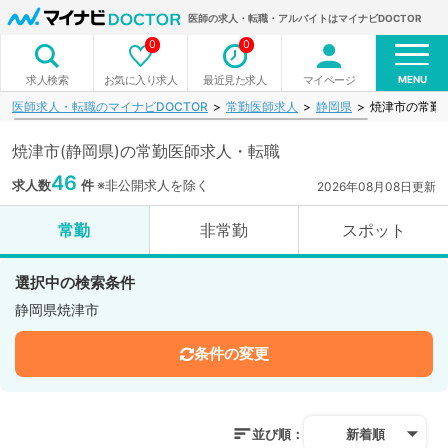
医師の求人・転職・アルバイトはマイナビDOCTOR
0
0
MENU
お気に入り求人
最近見た求人
マイページ
求人検索
医師求人・転職のマイナビDOCTOR
常勤医師求人
静岡県
焼津市の常勤
焼津市(静岡県)の常勤医師求人・転職
46
求人数
件
※非公開求人を除く
2026年08月08日更新
常勤
非常勤
スポット
選択中の検索条件
静岡県焼津市
条件の変更
並び順：
新着順