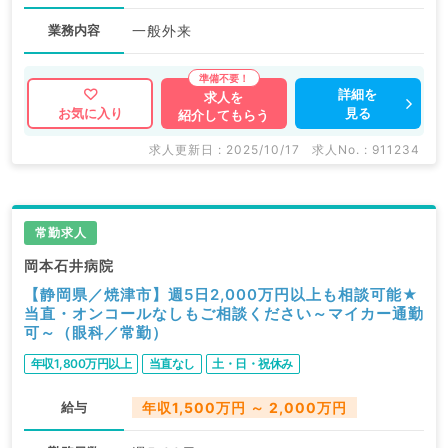
業務内容
一般外来
詳細を
求人を
見る
お気に入り
紹介してもらう
求人更新日 : 2025/10/17
求人No. : 911234
常勤求人
岡本石井病院
【静岡県／焼津市】週5日2,000万円以上も相談可能★
当直・オンコールなしもご相談ください～マイカー通勤
可～（眼科／常勤）
年収1,800万円以上
当直なし
土・日・祝休み
給与
年収1,500万円 ～ 2,000万円