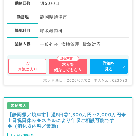
勤務日数
週5.00日
勤務地
静岡県焼津市
募集科目
呼吸器内科
業務内容
一般外来, 病棟管理, 救急対応
詳細を
求人を
見る
お気に入り
紹介してもらう
求人更新日 : 2026/07/02
求人No. : 623093
常勤求人
【静岡県／焼津市】週5日◎1,300万円～2,000万円◆
土日祝日休み◆スキルにより年収ご相談可能です
◆（消化器内科／常勤）
土・日・祝休み