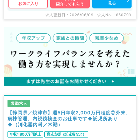
見る
お気に入り
紹介してもらう
求人更新日 : 2026/06/09
求人No. : 650799
常勤求人
【静岡県／焼津市】週5日年収2,000万円程度◎外来、
病棟管理、内視鏡検査のお仕事です◆託児所あり
◆（消化器内科／常勤）
年収1,800万円以上
育児支援（託児所など）