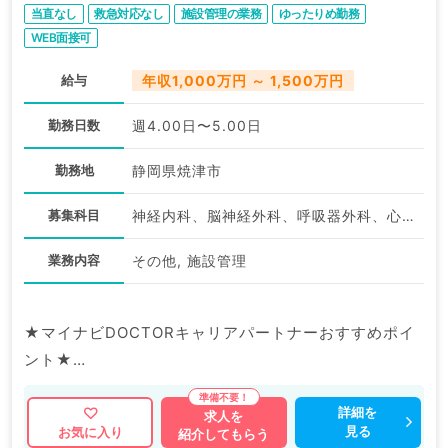
当直なし
救急対応なし
施設管理の業務
ゆったりめ勤務
WEB面接可
給与
年収1,000万円 ～ 1,500万円
勤務日数
週4.00日〜5.00日
勤務地
静岡県焼津市
募集科目
神経内科、脳神経外科、呼吸器外科、心臓血管外科、一般内科、循環器内科、呼吸器内科、消化器内科、内分泌・代謝内科、腎臓内科、老年内科、外科系全般、一般外科、消化器外科、科目不問
業務内容
その他, 施設管理
★マイナビDOCTORキャリアパートナーおすすめポイ
ント★
当直＆オンコール、お看取りなしのゆったりめのご勤務
です。
詳細を
求人を
見る
お気に入り
紹介してもらう
老健施設の施設長の募集です。