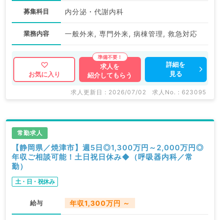
募集科目
内分泌・代謝内科
業務内容
一般外来, 専門外来, 病棟管理, 救急対応
詳細を
求人を
見る
お気に入り
紹介してもらう
求人更新日 : 2026/07/02
求人No. : 623095
常勤求人
【静岡県／焼津市】週5日◎1,300万円～2,000万円◎
年収ご相談可能！土日祝日休み◆（呼吸器内科／常
勤）
土・日・祝休み
給与
年収1,300万円 ～