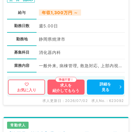
給与
年収1,300万円 ～
勤務日数
週5.00日
勤務地
静岡県焼津市
募集科目
消化器内科
業務内容
一般外来, 病棟管理, 救急対応, 上部内視鏡検査（ＧＦ）, 下部内視鏡検査（ＣＦ）
詳細を
求人を
見る
お気に入り
紹介してもらう
求人更新日 : 2026/07/02
求人No. : 623092
常勤求人