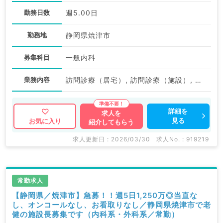
勤務日数
週5.00日
勤務地
静岡県焼津市
募集科目
一般内科
業務内容
訪問診療（居宅）, 訪問診療（施設）, その他
詳細を
求人を
見る
お気に入り
紹介してもらう
求人更新日 : 2026/03/30
求人No. : 919219
常勤求人
【静岡県／焼津市】急募！！週5日1,250万◎当直な
し、オンコールなし、お看取りなし／静岡県焼津市で老
健の施設長募集です（内科系・外科系／常勤）