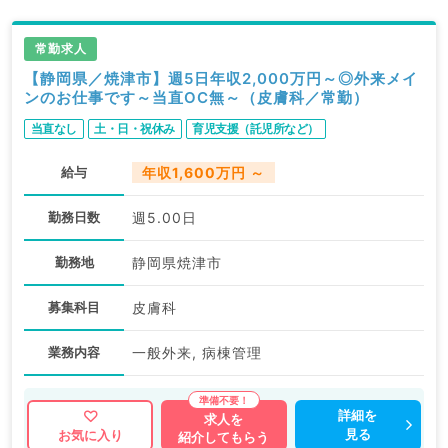
求人内容の詳細等はお気軽にお問合せ下さい。
常勤求人
【静岡県／焼津市】週5日年収2,000万円～◎外来メイ
ンのお仕事です～当直OC無～（皮膚科／常勤）
当直なし
土・日・祝休み
育児支援（託児所など）
給与
年収1,600万円 ～
勤務日数
週5.00日
勤務地
静岡県焼津市
募集科目
皮膚科
業務内容
一般外来, 病棟管理
詳細を
求人を
見る
お気に入り
紹介してもらう