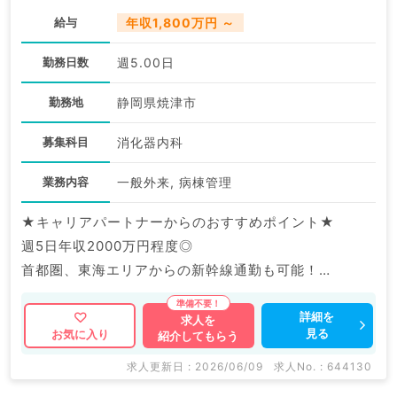
給与
年収1,800万円 ～
勤務日数
週5.00日
勤務地
静岡県焼津市
募集科目
消化器内科
業務内容
一般外来, 病棟管理
★キャリアパートナーからのおすすめポイント★
週5日年収2000万円程度◎
首都圏、東海エリアからの新幹線通勤も可能！
マイナビDOCTORでは病院やクリニックなどの医療機
詳細を
求人を
見る
お気に入り
紹介してもらう
関求人はもちろんのこと、
掲載情報以外にも産業医等の企業系求人も多数扱ってい
求人更新日 : 2026/06/09
求人No. : 644130
ます。