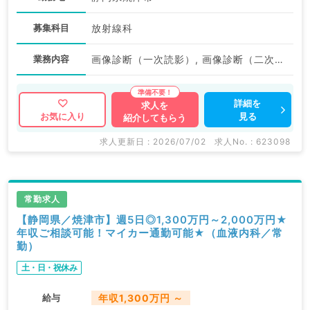
募集科目
放射線科
業務内容
画像診断（一次読影）, 画像診断（二次読影）, 放射線治療
詳細を
求人を
見る
お気に入り
紹介してもらう
求人更新日 : 2026/07/02
求人No. : 623098
常勤求人
【静岡県／焼津市】週5日◎1,300万円～2,000万円★
年収ご相談可能！マイカー通勤可能★（血液内科／常
勤）
土・日・祝休み
給与
年収1,300万円 ～