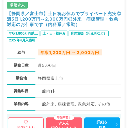
常勤求人
【静岡県／富士市】土日祝お休みでプライベート充実◎
週5日1,200万円～2,000万円◎外来・病棟管理・救急
対応のお仕事です（内科系／常勤）
年収1,800万円以上
土・日・祝休み
育児支援（託児所など）
2027年4月入職可
給与
年収1,200万円 ～ 2,000万円
勤務日数
週5.00日
勤務地
静岡県富士市
募集科目
一般内科
業務内容
一般外来, 病棟管理, 救急対応, その他
詳細を
求人を
見る
お気に入り