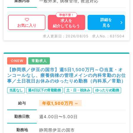
業務内容
一般外来, 病棟管理, 救急対応
詳細を
求人を
見る
お気に入り
紹介してもらう
求人更新日 : 2026/08/05
求人No. : 631504
NEW
常勤求人
【静岡県／伊豆の国市】週5日1,500万円～◎当直・オ
ンコールなし、療養病棟の管理メインの内科常勤のお仕
事／土日祝日お休みのゆったりめ勤務（内科系／常勤）
当直なし
週4日以下の常勤勤務
土・日・祝休み
ゆったりめ勤務
給与
年収1,500万円 ～
勤務日数
週4.00日〜5.00日
勤務地
静岡県伊豆の国市