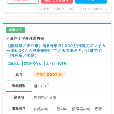
紹介してもらう
求人更新日 : 2026/07/02
求人No. : 492436
常勤求人
伊豆赤十字介護医療院
【静岡県／伊豆市】週5日年収1,000万円程度◎マイカ
ー通勤OK☆介護医療院にて入所者管理のお仕事です
（内科系／常勤）
当直なし
救急対応なし
土・日・祝休み
給与
年収1,000万円
勤務日数
週5.00日
勤務地
静岡県伊豆市
募集科目
神経内科、一般内科、循環器内科、呼吸器内科、消化器内科、内分泌・代謝内科、腎臓内科、老年内科、血液内科、膠原病科