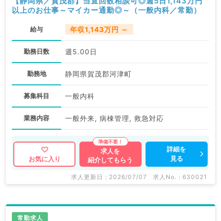
【静岡県／賀茂郡】当直回数相談可◎週5日1,143万円
以上のお仕事～マイカー通勤◎～（一般内科／常勤）
給与
年収1,143万円 ～
勤務日数
週5.00日
勤務地
静岡県賀茂郡河津町
募集科目
一般内科
業務内容
一般外来, 病棟管理, 救急対応
詳細を
求人を
見る
お気に入り
紹介してもらう
求人更新日 : 2026/07/07
求人No. : 630021
常勤求人