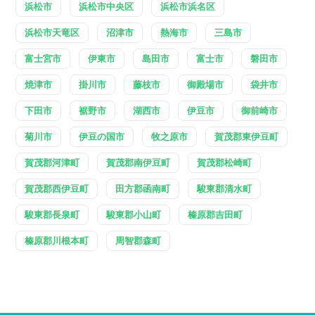
浜松市
浜松市中央区
浜松市浜名区
浜松市天竜区
沼津市
熱海市
三島市
富士宮市
伊東市
島田市
富士市
磐田市
焼津市
掛川市
藤枝市
御殿場市
袋井市
下田市
裾野市
湖西市
伊豆市
御前崎市
菊川市
伊豆の国市
牧之原市
賀茂郡東伊豆町
賀茂郡河津町
賀茂郡南伊豆町
賀茂郡松崎町
賀茂郡西伊豆町
田方郡函南町
駿東郡清水町
駿東郡長泉町
駿東郡小山町
榛原郡吉田町
榛原郡川根本町
周智郡森町