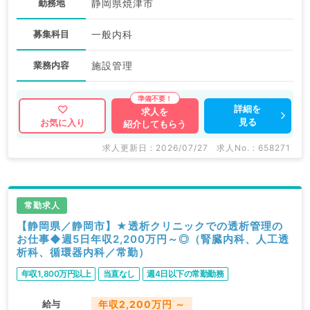
勤務地
静岡県焼津市
募集科目
一般内科
業務内容
施設管理
詳細を
求人を
見る
お気に入り
紹介してもらう
求人更新日 : 2026/07/27
求人No. : 658271
常勤求人
【静岡県／静岡市】★透析クリニックでの透析管理の
お仕事◆週5日年収2,200万円～◎（腎臓内科、人工透
析科、循環器内科／常勤）
年収1,800万円以上
当直なし
週4日以下の常勤勤務
給与
年収2,200万円 ～