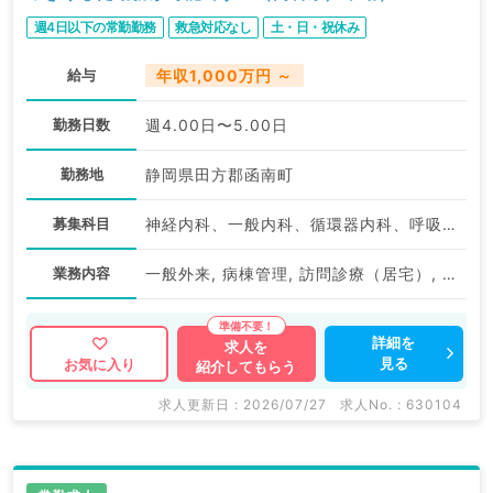
週4日以下の常勤勤務
救急対応なし
土・日・祝休み
給与
年収1,000万円 ～
勤務日数
週4.00日〜5.00日
勤務地
静岡県田方郡函南町
募集科目
神経内科、一般内科、循環器内科、呼吸器内科、消化器内科、内分泌・代謝内科、腎臓内科、老年内科、血液内科、外科系全般、一般外科、膠原病科
業務内容
一般外来, 病棟管理, 訪問診療（居宅）, 訪問診療（施設）
詳細を
求人を
見る
お気に入り
紹介してもらう
求人更新日 : 2026/07/27
求人No. : 630104