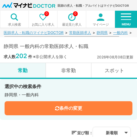
医師の求人・転職・アルバイトはマイナビDOCTOR
0
0
MENU
お気に入り求人
最近見た求人
マイページ
求人検索
医師求人・転職のマイナビDOCTOR
常勤医師求人
静岡県
一般内科
検
静岡県 一般内科の常勤医師求人・転職
202
求人数
件
※非公開求人を除く
2026年08月08日更新
常勤
非常勤
スポット
選択中の検索条件
静岡県・一般内科
条件の変更
並び順：
新着順