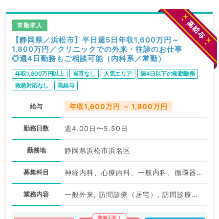
常勤求人
【静岡県／浜松市】平日週5日年収1,600万円～
1,800万円／クリニックでの外来・往診のお仕事
◎週4日勤務もご相談可能（内科系／常勤）
年収1,800万円以上
当直なし
人気エリア
週4日以下の常勤勤務
救急対応なし
高給与
給与
年収1,600万円 ～ 1,800万円
勤務日数
週4.00日〜5.50日
勤務地
静岡県浜松市浜名区
募集科目
神経内科、心療内科、一般内科、循環器内科、呼吸器内科、消化器内科、内分泌・代謝内科、腎臓内科、老年内科、血液内科、膠原病科
業務内容
一般外来, 訪問診療（居宅）, 訪問診療（施設）, 一般外来, 訪問診療（施設）