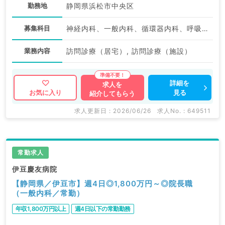
勤務地
静岡県浜松市中央区
募集科目
神経内科、一般内科、循環器内科、呼吸器内科、消化器内科、内分泌・代謝内科、腎臓内科、老年内科、血液内科、膠原病科
業務内容
訪問診療（居宅）, 訪問診療（施設）
詳細を
求人を
見る
お気に入り
紹介してもらう
求人更新日 : 2026/06/26
求人No. : 649511
常勤求人
伊豆慶友病院
【静岡県／伊豆市】週4日◎1,800万円～◎院長職
（一般内科／常勤）
年収1,800万円以上
週4日以下の常勤勤務