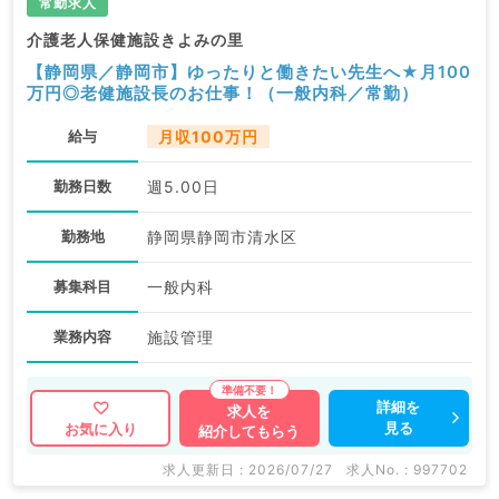
常勤求人
介護老人保健施設きよみの里
【静岡県／静岡市】ゆったりと働きたい先生へ★月100
万円◎老健施設長のお仕事！（一般内科／常勤）
給与
月収100万円
勤務日数
週5.00日
勤務地
静岡県静岡市清水区
募集科目
一般内科
業務内容
施設管理
詳細を
求人を
見る
お気に入り
紹介してもらう
求人更新日 : 2026/07/27
求人No. : 997702