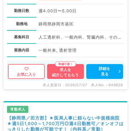
勤務日数
週4.00日〜5.00日
勤務地
静岡県静岡市葵区
募集科目
人工透析科、一般内科、腎臓内科、その他
業務内容
一般外来, 透析管理
詳細を
求人を
見る
お気に入り
紹介してもらう
求人更新日 : 2026/07/27
求人No. : 649829
常勤求人
【静岡県／田方郡】★医局人事に頼らない中規模病院
★週5日1,600～1,700万円◎週4日勤務可／オンオフは
っきりした勤務が可能です！（内科系／常勤）