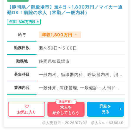
【静岡県／御殿場市】週4日～1,800万円／マイカー通
勤OK！病院の求人（常勤／一般内科）
年収1,800万円以上
給与
年収1,800万円 ～
勤務日数
週4.50日〜5.00日
勤務地
静岡県御殿場市
募集科目
一般内科、循環器内科、呼吸器内科、消化器内科、内分泌・代謝内科
業務内容
一般外来, 病棟管理, 一般健診・人間ドック
詳細を
求人を
見る
お気に入り
紹介してもらう
求人更新日 : 2026/07/02
求人No. : 638640