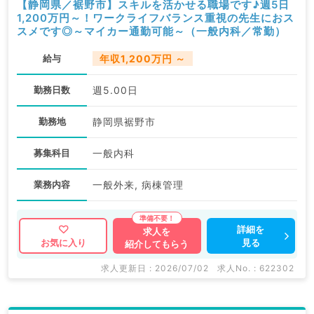
【静岡県／裾野市】スキルを活かせる職場です♪週5日
1,200万円～！ワークライフバランス重視の先生におス
スメです◎～マイカー通勤可能～（一般内科／常勤）
給与
年収1,200万円 ～
勤務日数
週5.00日
勤務地
静岡県裾野市
募集科目
一般内科
業務内容
一般外来, 病棟管理
詳細を
求人を
見る
お気に入り
紹介してもらう
求人更新日 : 2026/07/02
求人No. : 622302