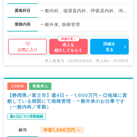
募集科目
一般内科、循環器内科、呼吸器内科、消化器内科、内分泌・代謝内科
業務内容
一般外来, 病棟管理
詳細を
求人を
見る
お気に入り
紹介してもらう
求人更新日 : 2026/08/04
求人No. : 619975
NEW
常勤求人
【静岡県／富士市】週4日～・1,600万円～◎地域に貢
献している病院にて病棟管理・一般外来のお仕事です
（一般内科／常勤）
週4日以下の常勤勤務
給与
年収1,200万円 ～