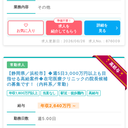
業務内容
その他
詳細を
求人を
見る
お気に入り
紹介してもらう
求人更新日 : 2026/06/26
求人No. : 876009
常勤求人
【静岡県／浜松市】◆週5日3,000万円以上も目
指せる高給案件◆在宅医療クリニックの院長候補
の募集です！（内科系／常勤）
年収1,800万円以上
当直なし
駅近・徒歩圏内
高給与
給与
年収2,640万円 ～
勤務日数
週5.00日