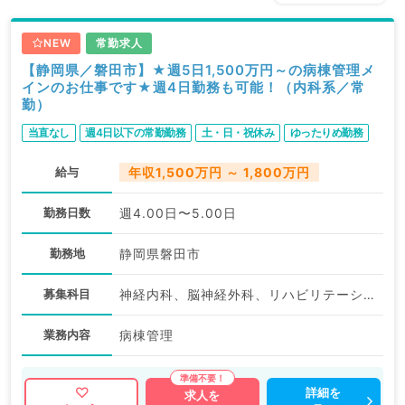
NEW
常勤求人
【静岡県／磐田市】★週5日1,500万円～の病棟管理メ
インのお仕事です★週4日勤務も可能！（内科系／常
勤）
当直なし
週4日以下の常勤勤務
土・日・祝休み
ゆったりめ勤務
給与
年収1,500万円 ～ 1,800万円
勤務日数
週4.00日〜5.00日
勤務地
静岡県磐田市
募集科目
神経内科、脳神経外科、リハビリテーション科、一般内科、呼吸器内科
業務内容
病棟管理
詳細を
求人を