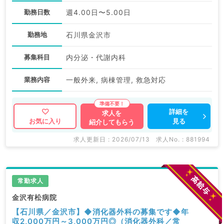
勤務日数
週4.00日〜5.00日
勤務地
石川県金沢市
募集科目
内分泌・代謝内科
業務内容
一般外来, 病棟管理, 救急対応
詳細を
求人を
見る
お気に入り
紹介してもらう
求人更新日 : 2026/07/13
求人No. : 881994
常勤求人
金沢有松病院
【石川県／金沢市】◆消化器外科の募集です◆年
収2,000万円～3,000万円◎（消化器外科／常