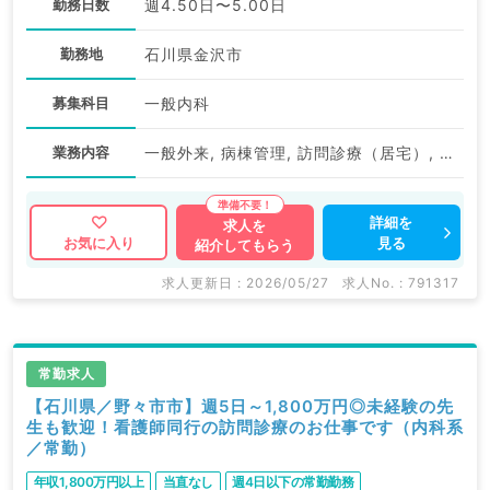
勤務日数
週4.50日〜5.00日
勤務地
石川県金沢市
募集科目
一般内科
業務内容
一般外来, 病棟管理, 訪問診療（居宅）, 訪問診療（施設）
詳細を
求人を
見る
お気に入り
紹介してもらう
求人更新日 : 2026/05/27
求人No. : 791317
常勤求人
【石川県／野々市市】週5日～1,800万円◎未経験の先
生も歓迎！看護師同行の訪問診療のお仕事です（内科系
／常勤）
年収1,800万円以上
当直なし
週4日以下の常勤勤務