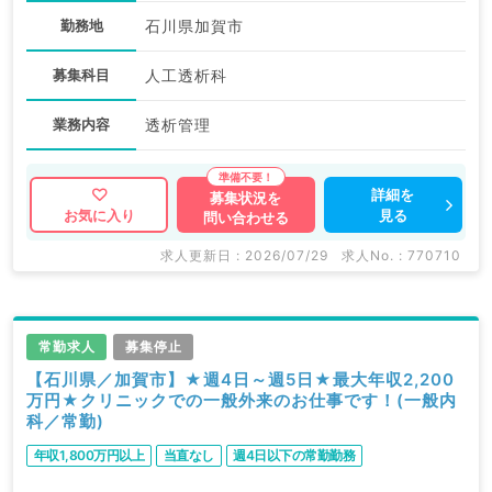
勤務地
石川県加賀市
募集科目
人工透析科
業務内容
透析管理
詳細を
募集状況を
見る
お気に入り
問い合わせる
求人更新日 : 2026/07/29
求人No. : 770710
常勤求人
募集停止
【石川県／加賀市】★週4日～週5日★最大年収2,200
万円★クリニックでの一般外来のお仕事です！(一般内
科／常勤)
年収1,800万円以上
当直なし
週4日以下の常勤勤務