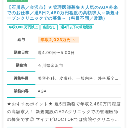
【石川県／金沢市】★管理医師募集★人気のAGA外来
でのお仕事／週5日2,480万円程度の高額求人～新規オ
ープンクリニックでの募集～（科目不問／常勤）
年収1,800万円以上
当直なし
週4日以下の常勤勤務
給与
年収2,023万円 ～
勤務日数
週4.00日〜5.00日
勤務地
石川県金沢市
募集科目
美容外科、皮膚科、一般内科、外科系全般、一般外科、美容皮膚科、科目不問
業務内容
AGA
★おすすめポイント★ 週5日勤務で年収2,480万円程度
の高額求人！ 新規開設のAGAクリニックでの管理医師
の募集です◎ マイナビDOCTORでは病院やクリニック
などの医療機関求人はもちろんのこと、 産業医等の企