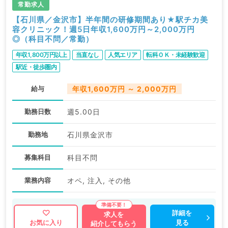
常勤求人
【石川県／金沢市】半年間の研修期間あり★駅チカ美
容クリニック！週5日年収1,600万円～2,000万円
◎（科目不問／常勤）
年収1,800万円以上
当直なし
人気エリア
転科ＯＫ・未経験歓迎
駅近・徒歩圏内
給与
年収1,600万円 ～ 2,000万円
勤務日数
週5.00日
勤務地
石川県金沢市
募集科目
科目不問
業務内容
オペ, 注入, その他
詳細を
求人を
見る
お気に入り
紹介してもらう