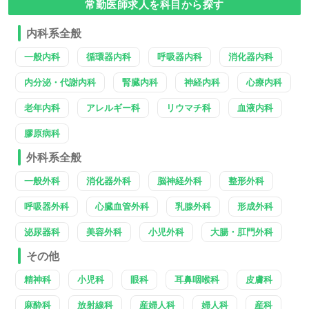
常勤医師求人を科目から探す
内科系全般
一般内科
循環器内科
呼吸器内科
消化器内科
内分泌・代謝内科
腎臓内科
神経内科
心療内科
老年内科
アレルギー科
リウマチ科
血液内科
膠原病科
外科系全般
一般外科
消化器外科
脳神経外科
整形外科
呼吸器外科
心臓血管外科
乳腺外科
形成外科
泌尿器科
美容外科
小児外科
大腸・肛門外科
その他
精神科
小児科
眼科
耳鼻咽喉科
皮膚科
麻酔科
放射線科
産婦人科
婦人科
産科