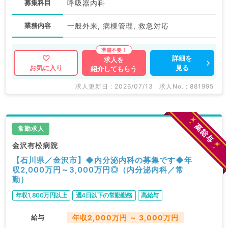
募集科目
呼吸器内科
業務内容
一般外来, 病棟管理, 救急対応
詳細を
求人を
見る
お気に入り
紹介してもらう
求人更新日 : 2026/07/13
求人No. : 881995
常勤求人
金沢有松病院
【石川県／金沢市】◆内分泌内科の募集です◆年
収2,000万円～3,000万円◎（内分泌内科／常
勤）
年収1,800万円以上
週4日以下の常勤勤務
高給与
給与
年収2,000万円 ～ 3,000万円