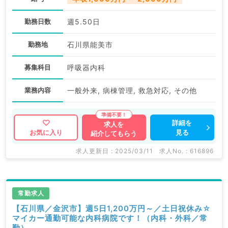
勤務日数
週5.50日
勤務地
石川県能美市
募集科目
呼吸器内科
業務内容
一般外来, 病棟管理, 救急対応, その他
詳細を
求人を
見る
お気に入り
紹介してもらう
求人更新日 : 2025/03/11
求人No. : 616896
常勤求人
【石川県／金沢市】週5日1,200万円～／土日祝休み☆
マイカー通勤可能な内科病院です！（内科・外科／常
勤）