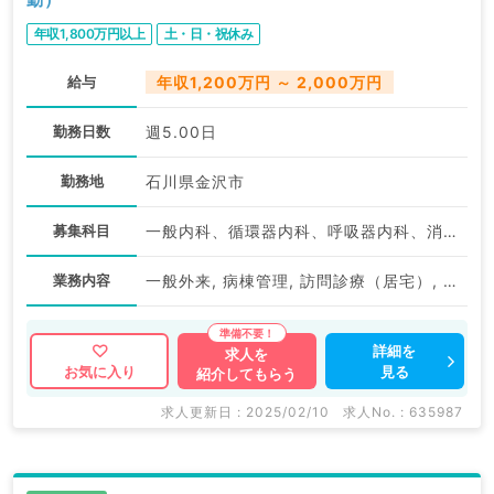
年収1,800万円以上
土・日・祝休み
給与
年収1,200万円 ～ 2,000万円
勤務日数
週5.00日
勤務地
石川県金沢市
募集科目
一般内科、循環器内科、呼吸器内科、消化器内科、内分泌・代謝内科
業務内容
一般外来, 病棟管理, 訪問診療（居宅）, 訪問診療（施設）
詳細を
求人を
見る
お気に入り
紹介してもらう
求人更新日 : 2025/02/10
求人No. : 635987