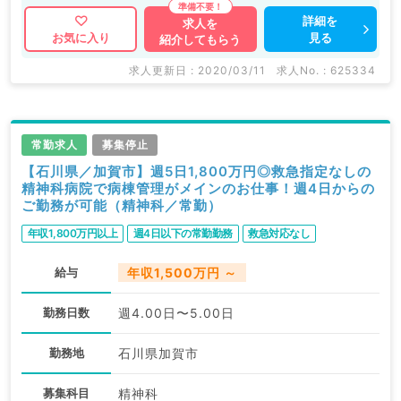
業系求人も多数扱っています。 求人内容の詳細等はお
詳細を
求人を
見る
お気に入り
紹介してもらう
気軽にお問合せ下さい。
求人更新日 : 2020/03/11
求人No. : 625334
常勤求人
募集停止
【石川県／加賀市】週5日1,800万円◎救急指定なしの
精神科病院で病棟管理がメインのお仕事！週4日からの
ご勤務が可能（精神科／常勤）
年収1,800万円以上
週4日以下の常勤勤務
救急対応なし
給与
年収1,500万円 ～
勤務日数
週4.00日〜5.00日
勤務地
石川県加賀市
募集科目
精神科