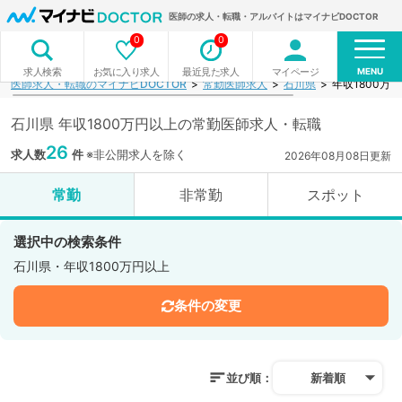
医師の求人・転職・アルバイトはマイナビDOCTOR
0
0
MENU
お気に入り求人
最近見た求人
マイページ
求人検索
医師求人・転職のマイナビDOCTOR
常勤医師求人
石川県
年収1800万
石川県 年収1800万円以上の常勤医師求人・転職
26
求人数
件
※非公開求人を除く
2026年08月08日更新
常勤
非常勤
スポット
選択中の検索条件
石川県・年収1800万円以上
条件の変更
並び順：
新着順