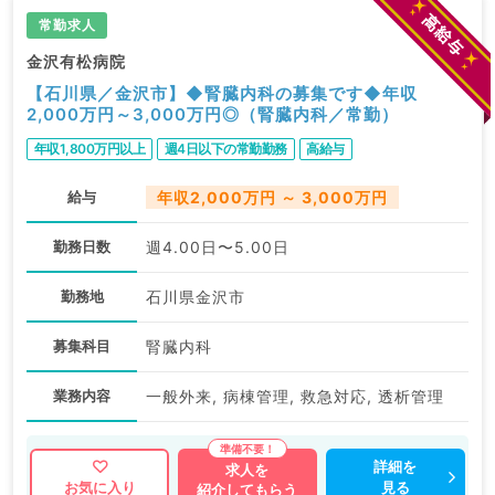
常勤求人
金沢有松病院
【石川県／金沢市】◆腎臓内科の募集です◆年収
2,000万円～3,000万円◎（腎臓内科／常勤）
年収1,800万円以上
週4日以下の常勤勤務
高給与
給与
年収2,000万円 ～ 3,000万円
勤務日数
週4.00日〜5.00日
勤務地
石川県金沢市
募集科目
腎臓内科
業務内容
一般外来, 病棟管理, 救急対応, 透析管理
詳細を
求人を
見る
お気に入り
紹介してもらう