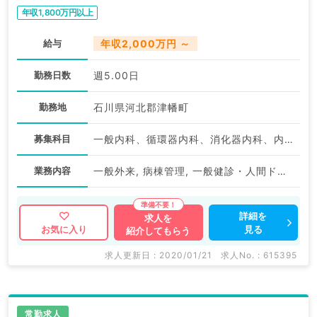
年収1,800万円以上
給与
年収2,000万円 ～
勤務日数
週5.00日
勤務地
石川県河北郡津幡町
募集科目
一般内科、循環器内科、消化器内科、内分泌・代謝内科、腎臓内科、老年内科
業務内容
一般外来, 病棟管理, 一般健診・人間ドック
詳細を
求人を
見る
お気に入り
紹介してもらう
求人更新日 : 2020/01/21
求人No. : 615395
常勤求人