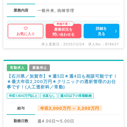
業務内容
一般外来, 病棟管理
詳細を
募集状況を
見る
お気に入り
問い合わせる
求人更新日 : 2025/12/04
求人No. : 619437
常勤求人
募集停止
【石川県／加賀市】★週5日★週4日も相談可能です！
★最大年収2,200万円★クリニックの透析管理のお仕
事です！(人工透析科／常勤)
年収1,800万円以上
当直なし
週4日以下の常勤勤務
給与
年収2,000万円 ～ 2,200万円
勤務日数
週4.00日〜5.00日