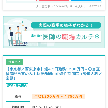
求人更新日 : 2026/07/15
求人No. : 697739
東京都の
常勤求人
【東京都／西東京市】週4.5日勤務1,200万円～◎当直
は管理当直のみ！駅徒歩圏内の急性期病院（腎臓内科／
常勤）
駅近・徒歩圏内
給与
年収1,200万円 ～ 1,750万円
勤務日数
週4.50日〜5.00日