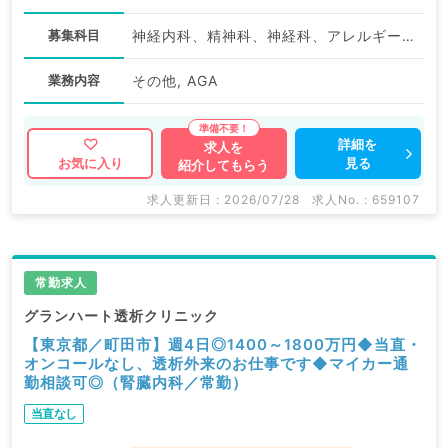
募集科目
神経内科、精神科、神経科、アレルギー科、リウマチ科、小児科、整形外科、形成外科、美容外科、脳神経外科、呼吸器外科、心臓血管外科、小児外科、皮膚科、泌尿器科、産婦人科、産科、婦人科、眼科、耳鼻咽喉科、気管食道科、放射線科、リハビリテーション科、麻酔科、ペインクリニック、人工透析科、緩和ケア科、一般内科、循環器内科、呼吸器内科、消化器内科、内分泌・代謝内科、腎臓内科、老年内科、血液内科、外科系全般、一般外科、消化器外科、乳腺外科、総合診療科、美容皮膚科、健診・人間ドック、救急科・ＩＣＵ、病理科、基礎医学系、膠原病科、スポーツ整形外科、大腸・肛門外科、産業医、脊髄・脊椎外科、科目不問
業務内容
その他, AGA
詳細を
求人を
見る
お気に入り
紹介してもらう
求人更新日 : 2026/07/28
求人No. : 659107
常勤求人
グランハート透析クリニック
【東京都／町田市】週4日◎1400～1800万円◆当直・
オンコールなし、透析外来のお仕事です◆マイカー通
勤相談可◎（腎臓内科／常勤）
当直なし