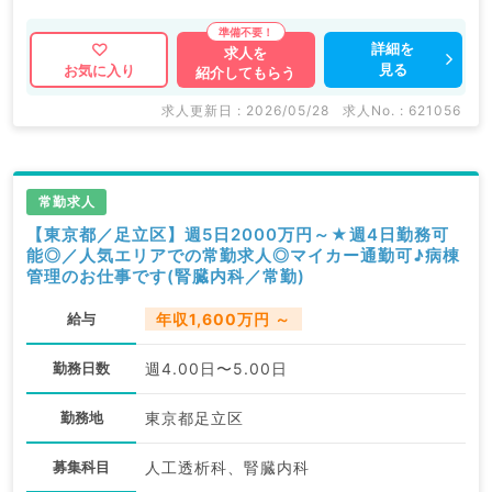
マイナビDOCTORでは病院やクリニックなどの医療機
詳細を
求人を
見る
お気に入り
紹介してもらう
関求人はもちろんのこと、
掲載情報以外にも産業医等の企業系求人も多数扱ってい
求人更新日 : 2026/05/28
求人No. : 621056
ます。
求人内容の詳細等はお気軽にお問合せ下さい。
常勤求人
【東京都／足立区】週5日2000万円～★週4日勤務可
能◎／人気エリアでの常勤求人◎マイカー通勤可♪病棟
管理のお仕事です(腎臓内科／常勤)
給与
年収1,600万円 ～
勤務日数
週4.00日〜5.00日
勤務地
東京都足立区
募集科目
人工透析科、腎臓内科