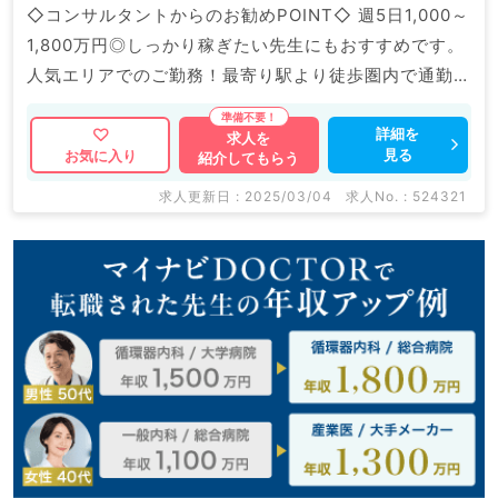
◇コンサルタントからのお勧めPOINT◇ 週5日1,000～
1,800万円◎しっかり稼ぎたい先生にもおすすめです。
人気エリアでのご勤務！最寄り駅より徒歩圏内で通勤便
利です♪ マイナビDOCTORでは病院やクリニックなど
の医療機関求人はもちろんのこと、 掲載情報以外にも
詳細を
求人を
見る
お気に入り
紹介してもらう
産業医等の企業系求人も多数扱っています。 求人内容
の詳細等はお気軽にお問合せ下さい。
求人更新日 : 2025/03/04
求人No. : 524321