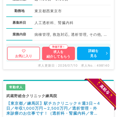
勤務地
東京都西東京市
募集科目
人工透析科、腎臓内科
業務内容
病棟管理, 救急対応, 透析管理, その他, 一般外来, 専門外来
詳細を
求人を
見る
お気に入り
紹介してもらう
求人更新日 : 2026/07/10
求人No. : 498140
常勤求人
武蔵野総合クリニック練馬院
【東京都／練馬区】駅チカクリニック☆週3日～4
日／年収1,000万円～2,500万円／透析管理・外
来診療のお仕事です！（透析科・腎臓内科／常