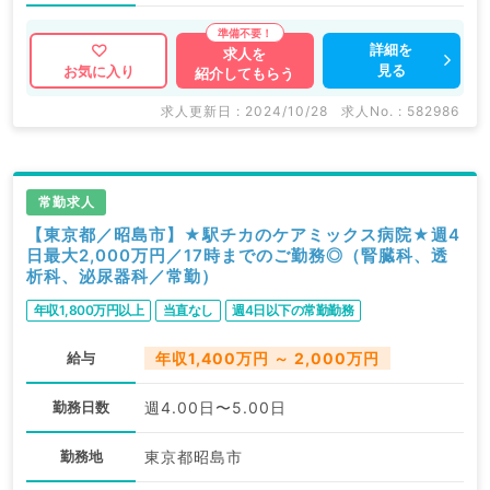
詳細を
求人を
見る
お気に入り
紹介してもらう
求人更新日 : 2024/10/28
求人No. : 582986
常勤求人
【東京都／昭島市】★駅チカのケアミックス病院★週4
日最大2,000万円／17時までのご勤務◎（腎臓科、透
析科、泌尿器科／常勤）
年収1,800万円以上
当直なし
週4日以下の常勤勤務
給与
年収1,400万円 ～ 2,000万円
勤務日数
週4.00日〜5.00日
勤務地
東京都昭島市