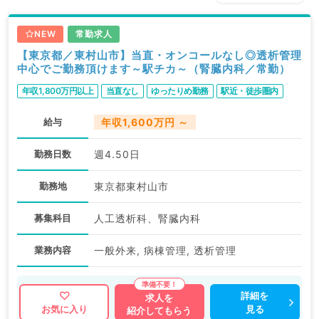
NEW
常勤求人
【東京都／東村山市】当直・オンコールなし◎透析管理
中心でご勤務頂けます～駅チカ～（腎臓内科／常勤）
年収1,800万円以上
当直なし
ゆったりめ勤務
駅近・徒歩圏内
給与
年収1,600万円 ～
勤務日数
週4.50日
勤務地
東京都東村山市
募集科目
人工透析科、腎臓内科
業務内容
一般外来, 病棟管理, 透析管理
詳細を
求人を
見る
お気に入り
紹介してもらう