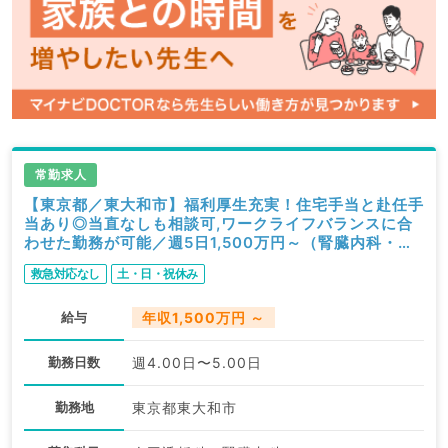
常勤求人
【東京都／東大和市】福利厚生充実！住宅手当と赴任手
当あり◎当直なしも相談可,ワークライフバランスに合
わせた勤務が可能／週5日1,500万円～（腎臓内科・透
析科／常勤）
救急対応なし
土・日・祝休み
給与
年収1,500万円 ～
勤務日数
週4.00日〜5.00日
勤務地
東京都東大和市