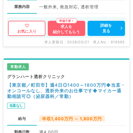
業務内容
一般外来, 救急対応, 透析管理
詳細を
求人を
見る
お気に入り
紹介してもらう
求人更新日 : 2026/05/21
求人No. : 616565
常勤求人
グランハート透析クリニック
【東京都／町田市】週4日◎1400～1800万円◆当直・
オンコールなし、透析外来のお仕事です◆マイカー通
勤相談可◎（泌尿器科／常勤）
当直なし
給与
年収1,400万円 ～ 1,800万円
勤務日数
週4.00日