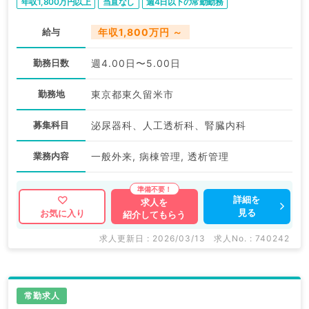
年収1,800万円以上
当直なし
週4日以下の常勤勤務
給与
年収1,800万円 ～
勤務日数
週4.00日〜5.00日
勤務地
東京都東久留米市
募集科目
泌尿器科、人工透析科、腎臓内科
業務内容
一般外来, 病棟管理, 透析管理
詳細を
求人を
見る
お気に入り
紹介してもらう
求人更新日 : 2026/03/13
求人No. : 740242
常勤求人