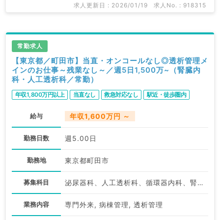
求人更新日 : 2026/01/19
求人No. : 918315
常勤求人
【東京都／町田市】当直・オンコールなし◎透析管理メ
インのお仕事～残業なし～／週5日1,500万~（腎臓内
科・人工透析科／常勤）
年収1,800万円以上
当直なし
救急対応なし
駅近・徒歩圏内
給与
年収1,600万円 ～
勤務日数
週5.00日
勤務地
東京都町田市
募集科目
泌尿器科、人工透析科、循環器内科、腎臓内科
業務内容
専門外来, 病棟管理, 透析管理