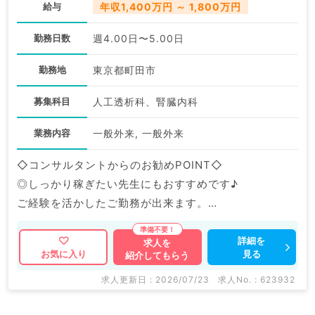
給与
年収1,400万円 ～ 1,800万円
勤務日数
週4.00日〜5.00日
勤務地
東京都町田市
募集科目
人工透析科、腎臓内科
業務内容
一般外来, 一般外来
◇コンサルタントからのお勧めPOINT◇
◎しっかり稼ぎたい先生にもおすすめです♪
ご経験を活かしたご勤務が出来ます。
マイナビDOCTORでは病院やクリニックなどの医療機
詳細を
求人を
見る
お気に入り
紹介してもらう
関求人はもちろんのこと、
掲載情報以外にも産業医等の企業系求人も多数扱ってい
求人更新日 : 2026/07/23
求人No. : 623932
ます。