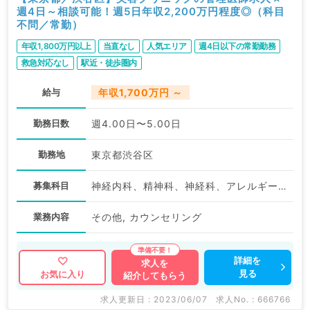
週4日～相談可能！週5日年収2,200万円程度◎（科目
不問／常勤）
年収1,800万円以上
当直なし
人気エリア
週4日以下の常勤勤務
救急対応なし
駅近・徒歩圏内
給与
年収1,700万円 ～
勤務日数
週4.00日〜5.00日
勤務地
東京都渋谷区
募集科目
神経内科、精神科、神経科、アレルギー科、リウマチ科、小児科、整形外科、形成外科、美容外科、脳神経外科、呼吸器外科、心臓血管外科、小児外科、皮膚科、泌尿器科、産婦人科、産科、婦人科、眼科、耳鼻咽喉科、気管食道科、放射線科、リハビリテーション科、麻酔科、ペインクリニック、人工透析科、緩和ケア科、一般内科、循環器内科、呼吸器内科、消化器内科、内分泌・代謝内科、腎臓内科、老年内科、血液内科、外科系全般、一般外科、消化器外科、乳腺外科、総合診療科、美容皮膚科、健診・人間ドック、救急科・ＩＣＵ、病理科、基礎医学系、膠原病科、スポーツ整形外科、大腸・肛門外科、産業医、脊髄・脊椎外科、科目不問
業務内容
その他, カウンセリング
詳細を
求人を
見る
お気に入り
紹介してもらう
求人更新日 : 2023/06/07
求人No. : 666766