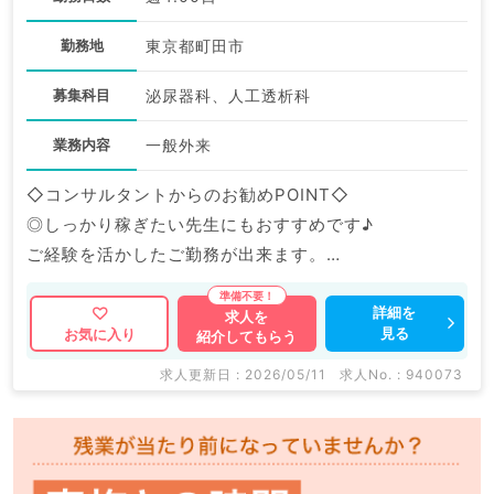
勤務地
東京都町田市
募集科目
泌尿器科、人工透析科
業務内容
一般外来
◇コンサルタントからのお勧めPOINT◇
◎しっかり稼ぎたい先生にもおすすめです♪
ご経験を活かしたご勤務が出来ます。
マイナビDOCTORでは病院やクリニックなどの医療機
詳細を
求人を
見る
お気に入り
紹介してもらう
関求人はもちろんのこと、
掲載情報以外にも産業医等の企業系求人も多数扱ってい
求人更新日 : 2026/05/11
求人No. : 940073
ます。
求人内容の詳細等はお気軽にお問合せ下さい。