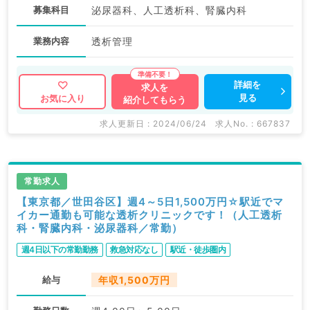
募集科目
泌尿器科、人工透析科、腎臓内科
業務内容
透析管理
詳細を
求人を
見る
お気に入り
紹介してもらう
求人更新日 : 2024/06/24
求人No. : 667837
常勤求人
【東京都／世田谷区】週4～5日1,500万円☆駅近でマ
イカー通勤も可能な透析クリニックです！（人工透析
科・腎臓内科・泌尿器科／常勤）
週4日以下の常勤勤務
救急対応なし
駅近・徒歩圏内
給与
年収1,500万円