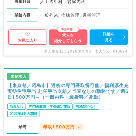
募集科目
人工透析科、腎臓内科
業務内容
一般外来, 病棟管理, 透析管理
詳細を
求人を
見る
お気に入り
紹介してもらう
求人更新日 : 2026/04/06
求人No. : 616624
常勤求人
【東京都／昭島市】透析の専門医取得可能／福利厚生充
実◎住宅手当,赴任手当支給／当直なしの勤務です／週5
日1,500万円～（一般内科・透析科／常勤）
当直なし
専門医取得・学会認定施設
救急対応なし
2027年4月入職可
給与
年収1,500万円 ～