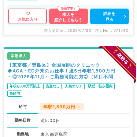
詳細を
求人を
見る
お気に入り
紹介してもらう
求人更新日 : 2026/07/30
求人No. : 671543
常勤求人
【東京都／豊島区】全国展開のクリニック
◆AGA・ED外来のお仕事！週5日年収1,800万円
～◎2026年11月～ご勤務可能な方◎（科目不問
／常勤）
年収1,800万円以上
当直なし
人気エリア
駅近・徒歩圏内
高給与
給与
年収1,800万円 ～
勤務日数
週5.00日
勤務地
東京都豊島区