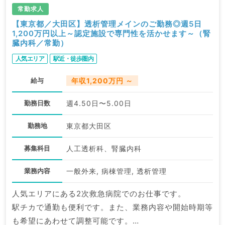
常勤求人
【東京都／大田区】透析管理メインのご勤務◎週5日
1,200万円以上～認定施設で専門性を活かせます～（腎
臓内科／常勤）
人気エリア
駅近・徒歩圏内
給与
年収1,200万円 ～
勤務日数
週4.50日〜5.00日
勤務地
東京都大田区
募集科目
人工透析科、腎臓内科
業務内容
一般外来, 病棟管理, 透析管理
人気エリアにある2次救急病院でのお仕事です。
駅チカで通勤も便利です。また、業務内容や開始時期等
も希望にあわせて調整可能です。