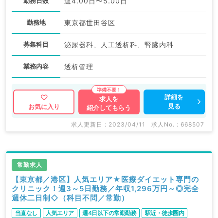
勤務日数
週4.00日〜5.00日
勤務地
東京都世田谷区
募集科目
泌尿器科、人工透析科、腎臓内科
業務内容
透析管理
詳細を
求人を
見る
お気に入り
紹介してもらう
求人更新日 : 2023/04/11
求人No. : 668507
常勤求人
【東京都／港区】人気エリア★医療ダイエット専門の
クリニック！週3～5日勤務／年収1,296万円～◎完全
週休二日制◇（科目不問／常勤）
当直なし
人気エリア
週4日以下の常勤勤務
駅近・徒歩圏内