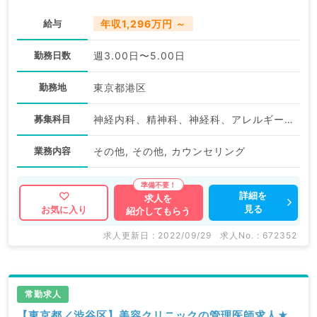
給与
年収1,296万円 ～
勤務日数
週3.00日〜5.00日
勤務地
東京都港区
募集科目
神経内科、精神科、神経科、アレルギー科、リウマチ科、小児科、整形外科、形成外科、美容外科、脳神経外科、呼吸器外科、心臓血管外科、小児外科、皮膚科、泌尿器科、産婦人科、産科、婦人科、眼科、耳鼻咽喉科、気管食道科、放射線科、リハビリテーション科、麻酔科、ペインクリニック、人工透析科、緩和ケア科、一般内科、循環器内科、呼吸器内科、消化器内科、内分泌・代謝内科、腎臓内科、老年内科、血液内科、外科系全般、一般外科、消化器外科、乳腺外科、総合診療科、美容皮膚科、健診・人間ドック、救急科・ＩＣＵ、病理科、基礎医学系、膠原病科、スポーツ整形外科、大腸・肛門外科、産業医、脊髄・脊椎外科
業務内容
その他, その他, カウンセリング
詳細を
求人を
見る
お気に入り
紹介してもらう
求人更新日 : 2022/09/29
求人No. : 672352
常勤求人
【東京都／渋谷区】美容クリニックの管理医師求人★