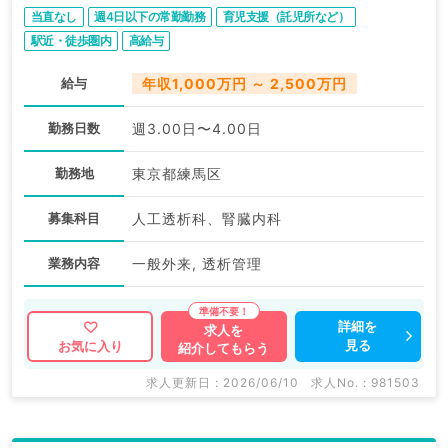
勤）
当直なし
週4日以下の常勤勤務
育児支援（託児所など）
駅近・徒歩圏内
高給与
給与
年収1,000万円 ～ 2,500万円
勤務日数
週3.00日〜4.00日
勤務地
東京都練馬区
募集科目
人工透析科、腎臓内科
業務内容
一般外来, 透析管理
詳細を
求人を
見る
お気に入り
紹介してもらう
求人更新日 : 2026/06/10
求人No. : 981503