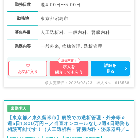
勤務日数
週4.00日〜5.00日
勤務地
東京都昭島市
募集科目
人工透析科、一般内科、腎臓内科
業務内容
一般外来, 病棟管理, 透析管理
詳細を
求人を
見る
お気に入り
紹介してもらう
求人更新日 : 2026/03/23
求人No. : 616568
常勤求人
【東京都／東久留米市】病院での透析管理・外来等☆
週5日1,800万円～／当直オンコールなし♪週4日勤務も
相談可能です！（人工透析科・腎臓内科・泌尿器科／常
勤）