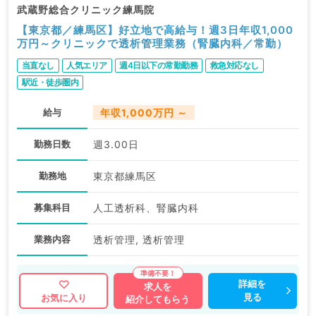
武蔵野総合クリニック練馬院
【東京都／練馬区】好立地で高給与！週3日年収1,000
万円～クリニックで透析管理業務（腎臓内科／常勤）
当直なし
人気エリア
週4日以下の常勤勤務
救急対応なし
駅近・徒歩圏内
給与
年収1,000万円 ～
勤務日数
週3.00日
勤務地
東京都練馬区
募集科目
人工透析科、腎臓内科
業務内容
透析管理, 透析管理
詳細を
求人を
見る
お気に入り
紹介してもらう