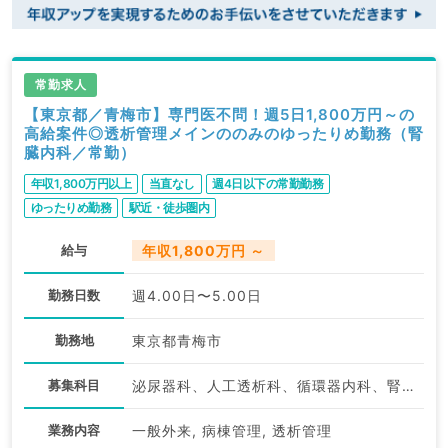
常勤求人
【東京都／青梅市】専門医不問！週5日1,800万円～の
高給案件◎透析管理メインののみのゆったりめ勤務（腎
臓内科／常勤）
年収1,800万円以上
当直なし
週4日以下の常勤勤務
ゆったりめ勤務
駅近・徒歩圏内
給与
年収1,800万円 ～
勤務日数
週4.00日〜5.00日
勤務地
東京都青梅市
募集科目
泌尿器科、人工透析科、循環器内科、腎臓内科
業務内容
一般外来, 病棟管理, 透析管理