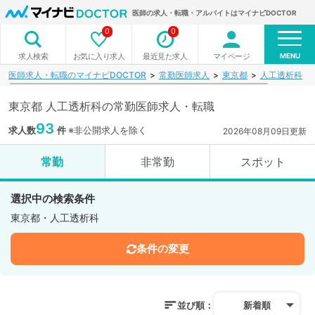
医師の求人・転職・アルバイトはマイナビDOCTOR
0
0
MENU
お気に入り求人
最近見た求人
マイページ
求人検索
医師求人・転職のマイナビDOCTOR
常勤医師求人
東京都
人工透析科
東京都 人工透析科の常勤医師求人・転職
93
求人数
件
※非公開求人を除く
2026年08月09日更新
常勤
非常勤
スポット
選択中の検索条件
東京都・人工透析科
条件の変更
並び順：
新着順