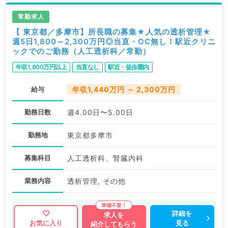
求人内容の詳細等はお気軽にお問合せ下さい。
常勤求人
【 東京都／多摩市】所長職の募集★人気の透析管理★
週5日1,800～2,300万円◎当直・OC無し！駅近クリニ
ックでのご勤務（人工透析科／常勤）
年収1,800万円以上
当直なし
駅近・徒歩圏内
給与
年収1,440万円 ～ 2,300万円
勤務日数
週4.00日〜5.00日
勤務地
東京都多摩市
募集科目
人工透析科、腎臓内科
業務内容
透析管理, その他
詳細を
求人を
見る
お気に入り
紹介してもらう