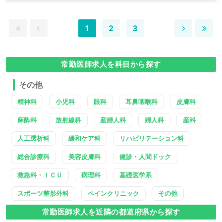
1
2
3
常勤医師求人を科目から探す
その他
精神科
小児科
眼科
耳鼻咽喉科
皮膚科
麻酔科
放射線科
産婦人科
婦人科
産科
人工透析科
緩和ケア科
リハビリテーション科
総合診療科
美容皮膚科
健診・人間ドック
救急科・ＩＣＵ
病理科
基礎医学系
スポーツ整形外科
ペインクリニック
その他
常勤医師求人を近隣の都道府県から探す