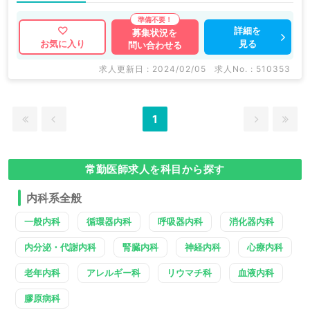
詳細を
募集状況を
見る
お気に入り
問い合わせる
求人更新日 : 2024/02/05
求人No. : 510353
1
常勤医師求人を科目から探す
内科系全般
一般内科
循環器内科
呼吸器内科
消化器内科
内分泌・代謝内科
腎臓内科
神経内科
心療内科
老年内科
アレルギー科
リウマチ科
血液内科
膠原病科