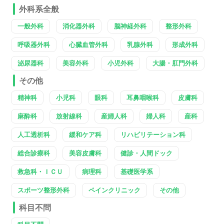
外科系全般
一般外科
消化器外科
脳神経外科
整形外科
呼吸器外科
心臓血管外科
乳腺外科
形成外科
泌尿器科
美容外科
小児外科
大腸・肛門外科
その他
精神科
小児科
眼科
耳鼻咽喉科
皮膚科
麻酔科
放射線科
産婦人科
婦人科
産科
人工透析科
緩和ケア科
リハビリテーション科
総合診療科
美容皮膚科
健診・人間ドック
救急科・ＩＣＵ
病理科
基礎医学系
スポーツ整形外科
ペインクリニック
その他
科目不問