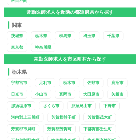
科目不問
常勤医師求人を近隣の都道府県から探す
関東
茨城県
栃木県
群馬県
埼玉県
千葉県
東京都
神奈川県
常勤医師求人を市区町村から探す
栃木県
宇都宮市
足利市
栃木市
佐野市
鹿沼市
日光市
小山市
真岡市
大田原市
矢板市
那須塩原市
さくら市
那須烏山市
下野市
河内郡上三川町
芳賀郡益子町
芳賀郡茂木町
芳賀郡市貝町
芳賀郡芳賀町
下都賀郡壬生町