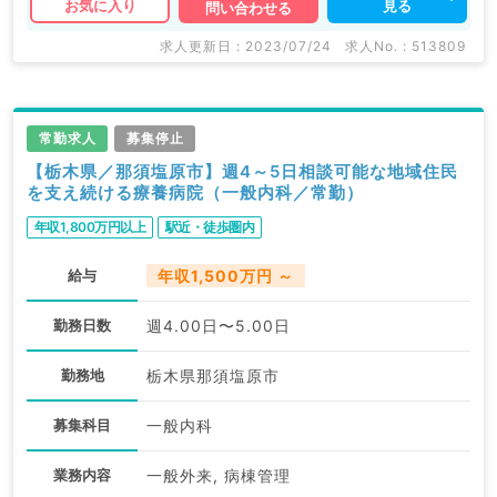
見る
お気に入り
問い合わせる
求人更新日 : 2023/07/24
求人No. : 513809
常勤求人
募集停止
【栃木県／那須塩原市】週4～5日相談可能な地域住民
を支え続ける療養病院（一般内科／常勤）
年収1,800万円以上
駅近・徒歩圏内
給与
年収1,500万円 ～
勤務日数
週4.00日〜5.00日
勤務地
栃木県那須塩原市
募集科目
一般内科
業務内容
一般外来, 病棟管理