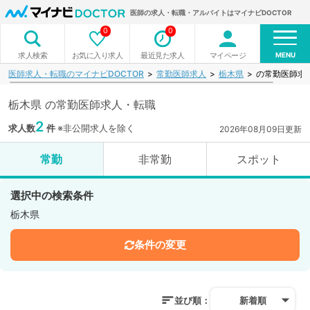
医師の求人・転職・アルバイトはマイナビDOCTOR
0
0
MENU
お気に入り求人
最近見た求人
マイページ
求人検索
医師求人・転職のマイナビDOCTOR
常勤医師求人
栃木県
の常勤医師求
栃木県 の常勤医師求人・転職
2
求人数
件
※非公開求人を除く
2026年08月09日更新
常勤
非常勤
スポット
選択中の検索条件
栃木県
条件の変更
並び順：
新着順