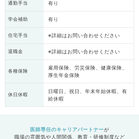
有り
通勤手当
内科、外
化器外
有り
学会補助
科、美容
ク、救急
※詳細はお問い合わせください
住宅手当
礎医学
整形外
業医、脊
※詳細はお問い合わせください
退職金
雇用保険、労災保険、健康保険、
各種保険
厚生年金保険
日曜日、祝日、年末年始休暇、有
休日休暇
給休暇
医師専任のキャリアパートナー
が
職場の雰囲気や人間関係、
教育・研修制度など