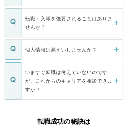
お電話にて次のステップのご案内をいたし
ます。通常、5営業日以内にはご連絡をせて
マイナビDOCTORで取り扱っている求人の
いただきますので、しばらくお待ちくださ
うち約3割は、Webサイトからご覧いただ
転職・入職を強要されることはありま
い。
けない「非公開求人」です。非公開求人は
せんか？
下記の理由によって、一般には公開してい
ません。
転職・入職を強要することは一切ありませ
ん。また、仮に応募先から内定をいただい
個人情報は漏えいしませんか？
■応募殺到を避けるため 人気のある医療機
たとしても、ご本人が納得しない限り、内
関を公にしてしまうと、応募が殺到する場
定を承諾する必要はありません。内定先へ
個人情報が漏えいすることはありませんの
合があります。 選考を効率よく行うため
の辞退の連絡はキャリアパートナーが行い
で、ご安心ください。当サイトからの登録
いますぐ転職は考えていないのです
に、医療機関が求める条件に合った人材の
ますので、ご安心ください。
などで収集したご登録者様の個人情報は、
が、これからのキャリアを相談できま
みを人材紹介会社に依頼するケースが増え
ご本人のキャリアアップおよび転職活動の
ています。
すか？
支援を目的に使用いたします。お預かりし
ているすべての個人データはご本人の許可
お気軽にご相談ください。先生専任のキャ
なく、医療機関側に開示したり、第三者に
リアパートナーが将来のご希望などをおう
提供することは一切ありません。また弊社
かがいして、現在の医療機関の状況や紹介
転職成功の秘訣は
は、個人情報の取り扱いについての厳密な
経験をまじえながら、適切なアドバイスを
管理基準を満たした事業者のみに付与され