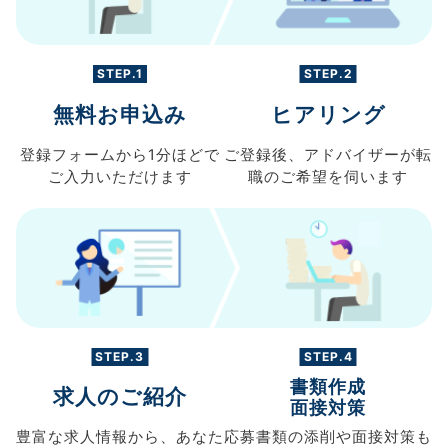
STEP.1
STEP.2
無料お申込み
ヒアリング
登録フォームから
1分ほどで
ご登録後、
アドバイザーが転
ご入力
いただけます
職の
ご希望を伺います
STEP.3
STEP.4
書類作成
求人のご紹介
面接対策
豊富な求人情報から、
あなた
応募書類の
添削や面接対策も