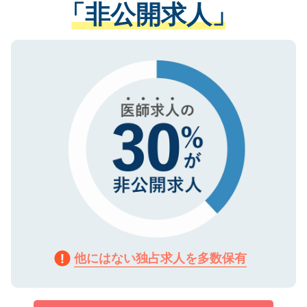
「非公開求人」
させていただきます。すぐにご転職をされ
る、プライバシーマークを取得済みです。
ない方には、長期的なサポートが可能です
ご登録いただいた個人情報は、SSL（デー
ので、まずはご登録ください。
タ暗号化）によって保護されていますの
で、機密保持に関してもご安心ください。
他にはない独占求人を多数保有