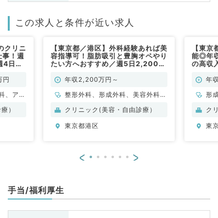
この求人と条件が近い求人
のクリニ
【東京都／港区】外科経験あれば美
【東京
仕事！週
容指導可！脂肪吸引と豊胸オペやり
能◎年収
週4日勤
たい方へおすすめ／週5日2,200万
の高収
／常勤）
円～／カウンセリングとオペ業務に
遇◎未
なります（美容外科／常勤）
してい
万円
年収2,200万円～
年収
療のお
科、アレ
整形外科、形成外科、美容外科、
形
小児科、
脳神経外科、呼吸器外科、心臓血
診療）
クリニック(美容・自由診療）
ク
容外科、
管外科、外科系全般、一般外科、
東京都港区
東
、心臓血
消化器外科
科、泌尿
婦人科、
<
>
食道科、
ション
ニック、
手当/福利厚生
、一般内
内科、消
内科、腎