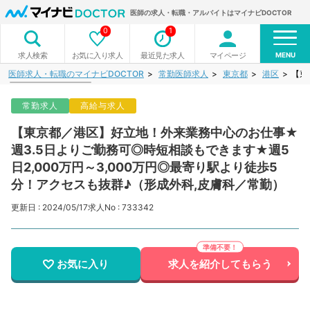
医師の求人・転職・アルバイトはマイナビDOCTOR
0
1
MENU
お気に入り求人
最近見た求人
マイページ
求人検索
医師求人・転職のマイナビDOCTOR
常勤医師求人
東京都
港区
【東
常勤求人
高給与求人
【東京都／港区】好立地！外来業務中心のお仕事★
週3.5日よりご勤務可◎時短相談もできます★週5
日2,000万円～3,000万円◎最寄り駅より徒歩5
分！アクセスも抜群♪（形成外科,皮膚科／常勤）
更新日 : 2024/05/17
求人No : 733342
お気に入り
求人を紹介してもらう