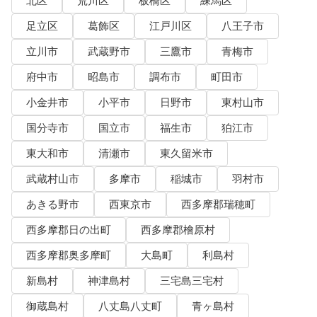
北区
荒川区
板橋区
練馬区
足立区
葛飾区
江戸川区
八王子市
立川市
武蔵野市
三鷹市
青梅市
府中市
昭島市
調布市
町田市
小金井市
小平市
日野市
東村山市
国分寺市
国立市
福生市
狛江市
東大和市
清瀬市
東久留米市
武蔵村山市
多摩市
稲城市
羽村市
あきる野市
西東京市
西多摩郡瑞穂町
西多摩郡日の出町
西多摩郡檜原村
西多摩郡奥多摩町
大島町
利島村
新島村
神津島村
三宅島三宅村
御蔵島村
八丈島八丈町
青ヶ島村