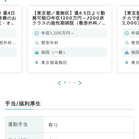
！週4日
【東京都／葛飾区】週4.5日より勤
【東京
診療のお
務可能◎年収1200万円～♪200床
チカで通
直・オン
クラスの急性期病院（整形外科／常
2,00
科系／常
勤）
対応, 
急指定
年収1,200万円～
年収
◎（整
形外科、
整形外科
整
神経外
病院（一般）
病
管外科、
東京都葛飾区
東
般内科、
、消化器
、腎臓内
<
>
般、一般
外科、膠
科、大
手当/福利厚生
椎外科
有り
通勤手当