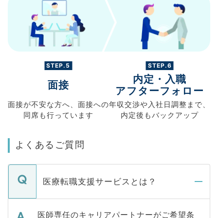
STEP.5
STEP.6
内定・入職
面接
アフターフォロー
面接が不安な方へ、
面接への
年収交渉や
入社日調整まで、
同席も
行っています
内定後もバックアップ
よくあるご質問
医療転職支援サービスとは？
医師専任のキャリアパートナーがご希望条