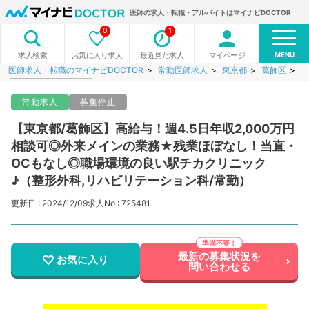
医師の求人・転職・アルバイトはマイナビDOCTOR
0
1
MENU
お気に入り求人
最近見た求人
マイページ
求人検索
医師求人・転職のマイナビDOCTOR
常勤医師求人
東京都
葛飾区
【
常勤求人
募集停止
【東京都/葛飾区】高給与！週4.5日年収2,000万円
相談可◎外来メインの業務★残業ほぼなし！当直・
OCもなし◎職場環境の良い駅チカクリニック
♪（整形外科,リハビリテーション科/常勤）
更新日 : 2024/12/09
求人No : 725481
最新の募集状況を
お気に入り
問い合わせる