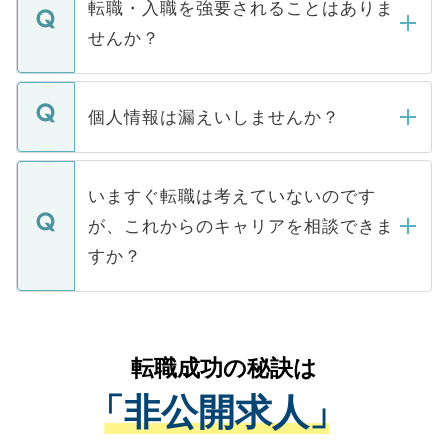
うち約3割は、Webサイトからご覧いただ
転職・入職を強要されることはありま
い。
けない「非公開求人」です。非公開求人は
せんか？
下記の理由によって、一般には公開してい
ません。
転職・入職を強要することは一切ありませ
ん。また、仮に応募先から内定をいただい
個人情報は漏えいしませんか？
■応募殺到を避けるため 人気のある医療機
たとしても、ご本人が納得しない限り、内
関を公にしてしまうと、応募が殺到する場
定を承諾する必要はありません。内定先へ
個人情報が漏えいすることはありませんの
合があります。 選考を効率よく行うため
の辞退の連絡はキャリアパートナーが行い
で、ご安心ください。当サイトからの登録
いますぐ転職は考えていないのです
に、医療機関が求める条件に合った人材の
ますので、ご安心ください。
などで収集したご登録者様の個人情報は、
が、これからのキャリアを相談できま
みを人材紹介会社に依頼するケースが増え
ご本人のキャリアアップおよび転職活動の
ています。
すか？
支援を目的に使用いたします。お預かりし
ているすべての個人データはご本人の許可
お気軽にご相談ください。先生専任のキャ
なく、医療機関側に開示したり、第三者に
リアパートナーが将来のご希望などをおう
提供することは一切ありません。また弊社
かがいして、現在の医療機関の状況や紹介
転職成功の秘訣は
は、個人情報の取り扱いについての厳密な
経験をまじえながら、適切なアドバイスを
管理基準を満たした事業者のみに付与され
「非公開求人」
させていただきます。すぐにご転職をされ
る、プライバシーマークを取得済みです。
ない方には、長期的なサポートが可能です
ご登録いただいた個人情報は、SSL（デー