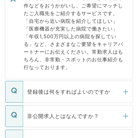
件などをおうかがいし、ご希望にマッチし
たご入職先をご紹介するサービスです。
「自宅から近い病院を紹介してほしい」
「医療機器が充実した病院で働きたい」
「年収1,500万円以上の病院を探してい
る」など、さまざまなご要望をキャリアパ
ートナーにお伝えください。常勤求人はも
ちろん、非常勤・スポットのお仕事紹介も
行なっております。
登録後は何をすればよいのですか
ご登録いただきましたら、弊社担当者がご
登録内容を確認し、その後メールもしくは
非公開求人とはなんですか？
お電話にて次のステップのご案内をいたし
ます。通常、5営業日以内にはご連絡をせて
マイナビDOCTORで取り扱っている求人の
いただきますので、しばらくお待ちくださ