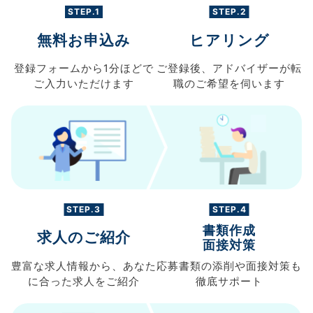
STEP.1
STEP.2
無料お申込み
ヒアリング
登録フォームから
1分ほどで
ご登録後、
アドバイザーが転
ご入力
いただけます
職の
ご希望を伺います
STEP.3
STEP.4
書類作成
求人のご紹介
面接対策
豊富な求人情報から、
あなた
応募書類の
添削や面接対策も
に合った求人を
ご紹介
徹底サポート