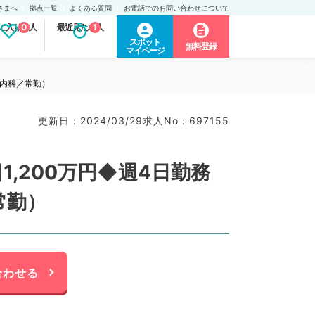
さまへ
拠点一覧
よくある質問
お電話でのお問い合わせについて
に入り求人
0
最近見た求人
1
スポット
無料登録
マイページ
般内科／常勤）
更新日 : 2024/03/29
求人No : 697155
,200万円◆週4日勤務
常勤）
合わせる