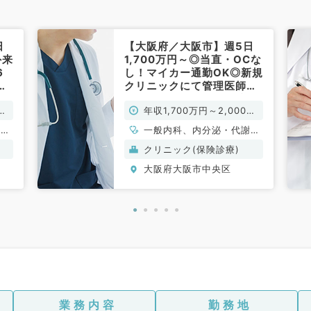
日
【大阪府／大阪市】週5日
外来
1,700万円～◎当直・OCな
6
し！マイカー通勤OK◎新規
中
クリニックにて管理医師の
レ
募集です（一般内科・糖尿
万
年収1,700万円～2,000万
病内科／常勤）
円
、一
一般内科、内分泌・代謝内
科
クリニック(保険診療)
大阪府大阪市中央区
業務内容
勤務地