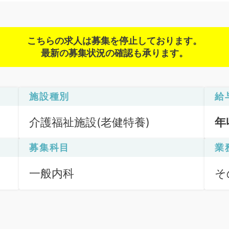
こちらの求人は募集を停止しております。
最新の募集状況の確認も承ります。
施設種別
給
介護福祉施設(老健特養)
年
募集科目
業
一般内科
そ