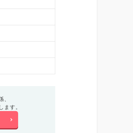
係、
します。