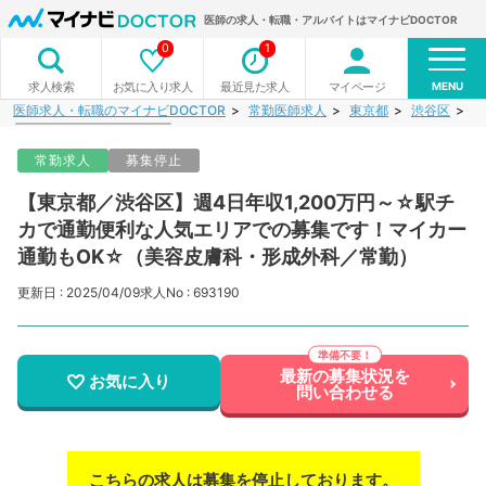
医師の求人・転職・アルバイトはマイナビDOCTOR
0
1
MENU
お気に入り求人
最近見た求人
マイページ
求人検索
医師求人・転職のマイナビDOCTOR
常勤医師求人
東京都
渋谷区
【
常勤求人
募集停止
【東京都／渋谷区】週4日年収1,200万円～☆駅チ
カで通勤便利な人気エリアでの募集です！マイカー
通勤もOK☆（美容皮膚科・形成外科／常勤）
更新日 : 2025/04/09
求人No : 693190
最新の募集状況を
お気に入り
問い合わせる
こちらの求人は募集を停止しております。