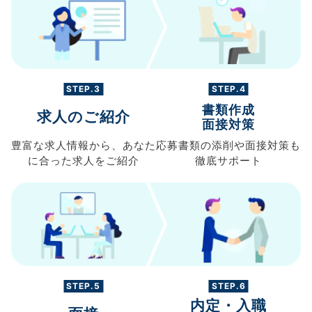
STEP.3
STEP.4
書類作成
求人のご紹介
面接対策
豊富な求人情報から、
あなた
応募書類の
添削や面接対策も
に合った求人を
ご紹介
徹底サポート
STEP.5
STEP.6
内定・入職