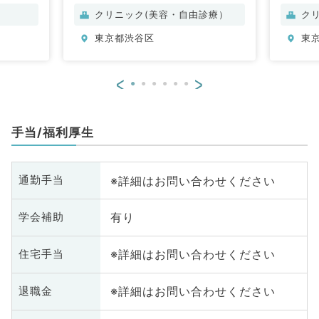
ル
クリニック(美容・自由診療）
ク
整
東京都渋谷区
東
脳
管
器
<
>
眼
放
科
手当/福利厚生
人
科
化
※詳細はお問い合わせください
通勤手当
臓
科
有り
学会補助
科
皮
※詳細はお問い合わせください
住宅手当
科
系
科
※詳細はお問い合わせください
退職金
髄