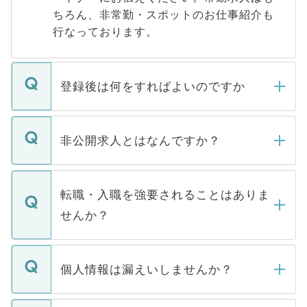
ちろん、非常勤・スポットのお仕事紹介も
行なっております。
登録後は何をすればよいのですか
ご登録いただきましたら、弊社担当者がご
登録内容を確認し、その後メールもしくは
非公開求人とはなんですか？
お電話にて次のステップのご案内をいたし
ます。通常、5営業日以内にはご連絡をせて
マイナビDOCTORで取り扱っている求人の
いただきますので、しばらくお待ちくださ
うち約3割は、Webサイトからご覧いただ
転職・入職を強要されることはありま
い。
けない「非公開求人」です。非公開求人は
せんか？
下記の理由によって、一般には公開してい
ません。
転職・入職を強要することは一切ありませ
ん。また、仮に応募先から内定をいただい
個人情報は漏えいしませんか？
■応募殺到を避けるため 人気のある医療機
たとしても、ご本人が納得しない限り、内
関を公にしてしまうと、応募が殺到する場
定を承諾する必要はありません。内定先へ
個人情報が漏えいすることはありませんの