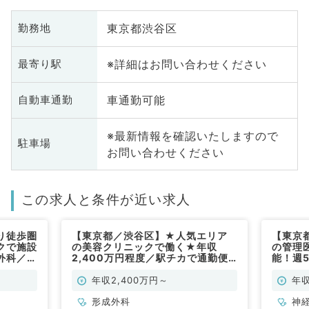
東京都渋谷区
勤務地
※詳細はお問い合わせください
最寄り駅
車通勤可能
自動車通勤
※最新情報を確認いたしますので
駐車場
お問い合わせください
この求人と条件が近い求人
り徒歩圏
【東京都／渋谷区】★人気エリア
【東京
クで施設
の美容クリニックで働く★年収
の管理
外科／非
2,400万円程度／駅チカで通勤便
能！週5
利～経験必須～（形成外科／常勤）
◎（科
年収2,400万円～
年収
形成外科
神