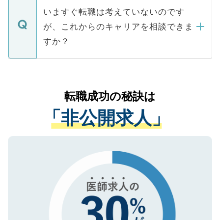
合があります。 選考を効率よく行うため
の辞退の連絡はキャリアパートナーが行い
で、ご安心ください。当サイトからの登録
いますぐ転職は考えていないのです
に、医療機関が求める条件に合った人材の
ますので、ご安心ください。
などで収集したご登録者様の個人情報は、
が、これからのキャリアを相談できま
みを人材紹介会社に依頼するケースが増え
ご本人のキャリアアップおよび転職活動の
ています。
すか？
支援を目的に使用いたします。お預かりし
ているすべての個人データはご本人の許可
お気軽にご相談ください。先生専任のキャ
なく、医療機関側に開示したり、第三者に
リアパートナーが将来のご希望などをおう
提供することは一切ありません。また弊社
かがいして、現在の医療機関の状況や紹介
転職成功の秘訣は
は、個人情報の取り扱いについての厳密な
経験をまじえながら、適切なアドバイスを
管理基準を満たした事業者のみに付与され
「非公開求人」
させていただきます。すぐにご転職をされ
る、プライバシーマークを取得済みです。
ない方には、長期的なサポートが可能です
ご登録いただいた個人情報は、SSL（デー
ので、まずはご登録ください。
タ暗号化）によって保護されていますの
で、機密保持に関してもご安心ください。