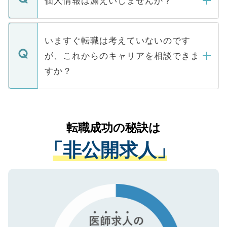
個人情報は漏えいしませんか？
■応募殺到を避けるため 人気のある医療機
たとしても、ご本人が納得しない限り、内
関を公にしてしまうと、応募が殺到する場
定を承諾する必要はありません。内定先へ
個人情報が漏えいすることはありませんの
合があります。 選考を効率よく行うため
の辞退の連絡はキャリアパートナーが行い
で、ご安心ください。当サイトからの登録
いますぐ転職は考えていないのです
に、医療機関が求める条件に合った人材の
ますので、ご安心ください。
などで収集したご登録者様の個人情報は、
が、これからのキャリアを相談できま
みを人材紹介会社に依頼するケースが増え
ご本人のキャリアアップおよび転職活動の
ています。
すか？
支援を目的に使用いたします。お預かりし
ているすべての個人データはご本人の許可
お気軽にご相談ください。先生専任のキャ
なく、医療機関側に開示したり、第三者に
リアパートナーが将来のご希望などをおう
提供することは一切ありません。また弊社
かがいして、現在の医療機関の状況や紹介
転職成功の秘訣は
は、個人情報の取り扱いについての厳密な
経験をまじえながら、適切なアドバイスを
管理基準を満たした事業者のみに付与され
「非公開求人」
させていただきます。すぐにご転職をされ
る、プライバシーマークを取得済みです。
ない方には、長期的なサポートが可能です
ご登録いただいた個人情報は、SSL（デー
ので、まずはご登録ください。
タ暗号化）によって保護されていますの
で、機密保持に関してもご安心ください。