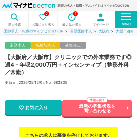
医師の求人・転職・アルバイトはマイナビDOCTOR
0
1
MENU
お気に入り求人
最近見た求人
マイページ
求人検索
医師求人・転職のマイナビDOCTOR
常勤医師求人
大阪府
大阪市都島
常勤求人
高給与求人
募集停止
【大阪府／大阪市】クリニックでの外来業務です◎
週4・年収2,000万円＋インセンティブ（整形外科
／常勤）
更新日 : 2026/05/15
求人No : 683339
最新の募集状況を
お気に入り
問い合わせる
こちらの求人は募集を停止しております。