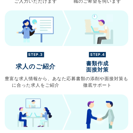
ご入力
いただけます
職の
ご希望を伺います
STEP.3
STEP.4
書類作成
求人のご紹介
面接対策
豊富な求人情報から、
あなた
応募書類の
添削や面接対策も
に合った求人を
ご紹介
徹底サポート