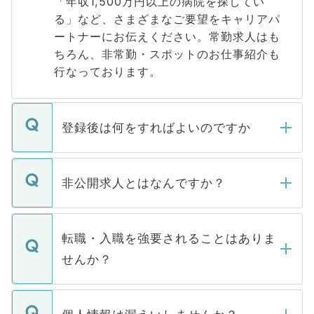
「年収1,500万円以上の病院を探してい
る」など、さまざまなご要望をキャリアパ
ートナーにお伝えください。常勤求人はも
ちろん、非常勤・スポットのお仕事紹介も
行なっております。
登録後は何をすればよいのですか
ご登録いただきましたら、弊社担当者がご
登録内容を確認し、その後メールもしくは
非公開求人とはなんですか？
お電話にて次のステップのご案内をいたし
ます。通常、5営業日以内にはご連絡をせて
マイナビDOCTORで取り扱っている求人の
いただきますので、しばらくお待ちくださ
うち約3割は、Webサイトからご覧いただ
転職・入職を強要されることはありま
い。
けない「非公開求人」です。非公開求人は
せんか？
下記の理由によって、一般には公開してい
ません。
転職・入職を強要することは一切ありませ
ん。また、仮に応募先から内定をいただい