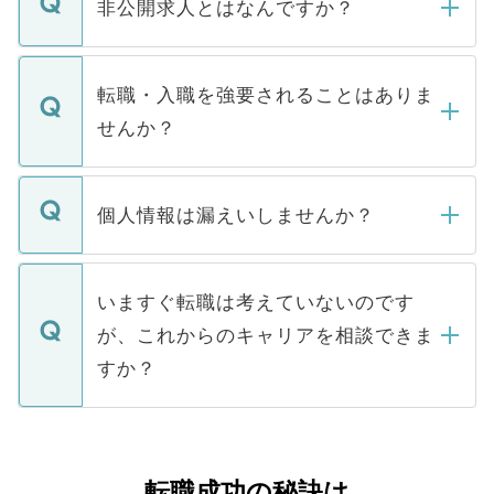
登録内容を確認し、その後メールもしくは
非公開求人とはなんですか？
お電話にて次のステップのご案内をいたし
ます。通常、5営業日以内にはご連絡をせて
マイナビDOCTORで取り扱っている求人の
いただきますので、しばらくお待ちくださ
うち約3割は、Webサイトからご覧いただ
転職・入職を強要されることはありま
い。
けない「非公開求人」です。非公開求人は
せんか？
下記の理由によって、一般には公開してい
ません。
転職・入職を強要することは一切ありませ
ん。また、仮に応募先から内定をいただい
個人情報は漏えいしませんか？
■応募殺到を避けるため 人気のある医療機
たとしても、ご本人が納得しない限り、内
関を公にしてしまうと、応募が殺到する場
定を承諾する必要はありません。内定先へ
個人情報が漏えいすることはありませんの
合があります。 選考を効率よく行うため
の辞退の連絡はキャリアパートナーが行い
で、ご安心ください。当サイトからの登録
いますぐ転職は考えていないのです
に、医療機関が求める条件に合った人材の
ますので、ご安心ください。
などで収集したご登録者様の個人情報は、
が、これからのキャリアを相談できま
みを人材紹介会社に依頼するケースが増え
ご本人のキャリアアップおよび転職活動の
ています。
すか？
支援を目的に使用いたします。お預かりし
ているすべての個人データはご本人の許可
お気軽にご相談ください。先生専任のキャ
なく、医療機関側に開示したり、第三者に
リアパートナーが将来のご希望などをおう
提供することは一切ありません。また弊社
かがいして、現在の医療機関の状況や紹介
転職成功の秘訣は
は、個人情報の取り扱いについての厳密な