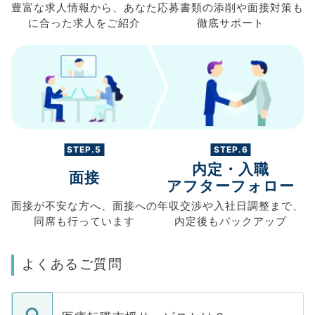
豊富な求人情報から、
あなた
応募書類の
添削や面接対策も
に合った求人を
ご紹介
徹底サポート
STEP.5
STEP.6
内定・入職
面接
アフターフォロー
面接が不安な方へ、
面接への
年収交渉や
入社日調整まで、
同席も
行っています
内定後もバックアップ
よくあるご質問