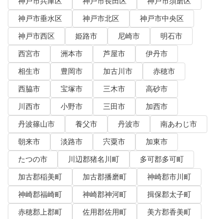
神戸市兵庫区
神戸市長田区
神戸市須磨区
神戸市垂水区
神戸市北区
神戸市中央区
神戸市西区
姫路市
尼崎市
明石市
西宮市
洲本市
芦屋市
伊丹市
相生市
豊岡市
加古川市
赤穂市
西脇市
宝塚市
三木市
高砂市
川西市
小野市
三田市
加西市
丹波篠山市
養父市
丹波市
南あわじ市
朝来市
淡路市
宍粟市
加東市
たつの市
川辺郡猪名川町
多可郡多可町
加古郡稲美町
加古郡播磨町
神崎郡市川町
神崎郡福崎町
神崎郡神河町
揖保郡太子町
赤穂郡上郡町
佐用郡佐用町
美方郡香美町