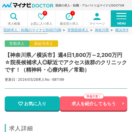
医師の求人・転職・アルバイトはマイナビDOCTOR
0
1
MENU
お気に入り求人
最近見た求人
マイページ
求人検索
医師求人・転職のマイナビDOCTOR
常勤医師求人
神奈川県
横浜市中
常勤求人
高給与求人
【神奈川県／横浜市】週4日1,800万～2,200万円
☆院長候補求人◎駅近でアクセス抜群のクリニック
です！（精神科・心療内科／常勤）
更新日 : 2024/05/28
求人No : 681199
お気に入り
求人を紹介してもらう
求人詳細