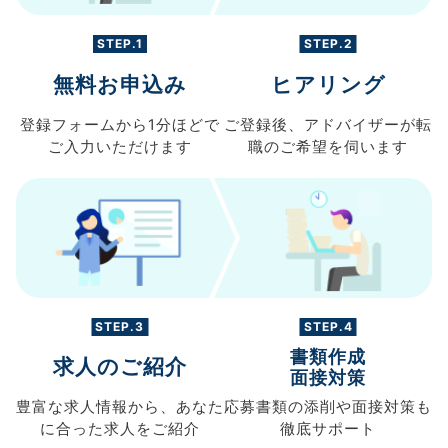
STEP.1
STEP.2
無料お申込み
ヒアリング
登録フォームから
1分ほどで
ご登録後、
アドバイザーが転
ご入力
いただけます
職の
ご希望を伺います
STEP.3
STEP.4
書類作成
求人のご紹介
面接対策
豊富な求人情報から、
あなた
応募書類の
添削や面接対策も
に合った求人を
ご紹介
徹底サポート