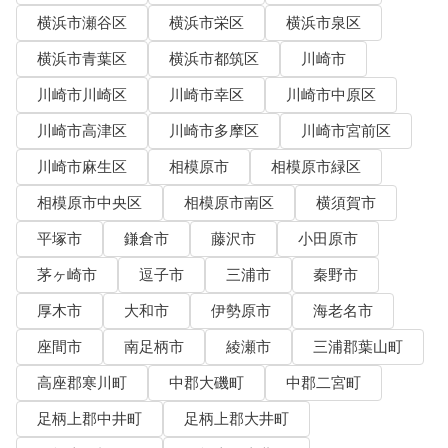
横浜市瀬谷区
横浜市栄区
横浜市泉区
横浜市青葉区
横浜市都筑区
川崎市
川崎市川崎区
川崎市幸区
川崎市中原区
川崎市高津区
川崎市多摩区
川崎市宮前区
川崎市麻生区
相模原市
相模原市緑区
相模原市中央区
相模原市南区
横須賀市
平塚市
鎌倉市
藤沢市
小田原市
茅ヶ崎市
逗子市
三浦市
秦野市
厚木市
大和市
伊勢原市
海老名市
座間市
南足柄市
綾瀬市
三浦郡葉山町
高座郡寒川町
中郡大磯町
中郡二宮町
足柄上郡中井町
足柄上郡大井町