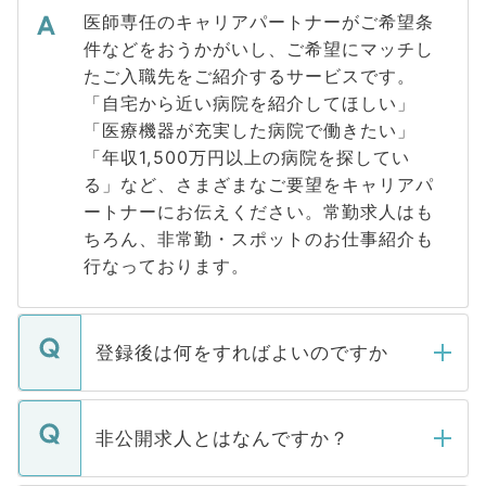
医師専任のキャリアパートナーがご希望条
件などをおうかがいし、ご希望にマッチし
たご入職先をご紹介するサービスです。
「自宅から近い病院を紹介してほしい」
「医療機器が充実した病院で働きたい」
「年収1,500万円以上の病院を探してい
る」など、さまざまなご要望をキャリアパ
ートナーにお伝えください。常勤求人はも
ちろん、非常勤・スポットのお仕事紹介も
行なっております。
登録後は何をすればよいのですか
ご登録いただきましたら、弊社担当者がご
登録内容を確認し、その後メールもしくは
非公開求人とはなんですか？
お電話にて次のステップのご案内をいたし