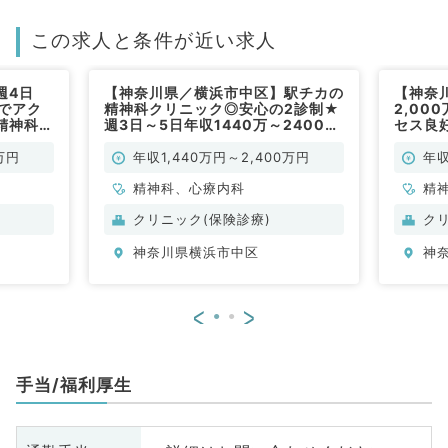
この求人と条件が近い求人
週4日
【神奈川県／横浜市中区】駅チカの
【神奈
近でアク
精神科クリニック◎安心の2診制★
2,00
精神科ク
週3日～5日年収1440万～2400万
セス良
神科／常
円の高給与！クリニックでの外来の
リニッ
お仕事（精神科・心療内科／常勤）
勤）
万円
年収1,440万円～2,400万円
年収
精神科、心療内科
精
クリニック(保険診療)
ク
神奈川県横浜市中区
神
<
>
手当/福利厚生