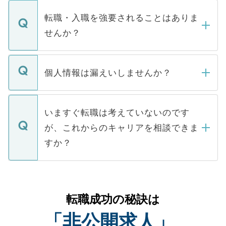
ます。通常、5営業日以内にはご連絡をせて
マイナビDOCTORで取り扱っている求人の
いただきますので、しばらくお待ちくださ
うち約3割は、Webサイトからご覧いただ
転職・入職を強要されることはありま
い。
けない「非公開求人」です。非公開求人は
せんか？
下記の理由によって、一般には公開してい
ません。
転職・入職を強要することは一切ありませ
ん。また、仮に応募先から内定をいただい
個人情報は漏えいしませんか？
■応募殺到を避けるため 人気のある医療機
たとしても、ご本人が納得しない限り、内
関を公にしてしまうと、応募が殺到する場
定を承諾する必要はありません。内定先へ
個人情報が漏えいすることはありませんの
合があります。 選考を効率よく行うため
の辞退の連絡はキャリアパートナーが行い
で、ご安心ください。当サイトからの登録
いますぐ転職は考えていないのです
に、医療機関が求める条件に合った人材の
ますので、ご安心ください。
などで収集したご登録者様の個人情報は、
が、これからのキャリアを相談できま
みを人材紹介会社に依頼するケースが増え
ご本人のキャリアアップおよび転職活動の
ています。
すか？
支援を目的に使用いたします。お預かりし
ているすべての個人データはご本人の許可
お気軽にご相談ください。先生専任のキャ
なく、医療機関側に開示したり、第三者に
リアパートナーが将来のご希望などをおう
提供することは一切ありません。また弊社
かがいして、現在の医療機関の状況や紹介
転職成功の秘訣は
は、個人情報の取り扱いについての厳密な
経験をまじえながら、適切なアドバイスを
管理基準を満たした事業者のみに付与され
「非公開求人」
させていただきます。すぐにご転職をされ
る、プライバシーマークを取得済みです。