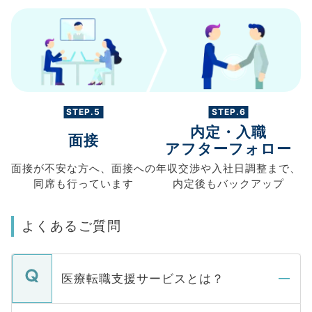
STEP.5
STEP.6
内定・入職
面接
アフターフォロー
面接が不安な方へ、
面接への
年収交渉や
入社日調整まで、
同席も
行っています
内定後もバックアップ
よくあるご質問
医療転職支援サービスとは？