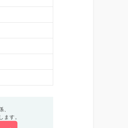
係、
します。