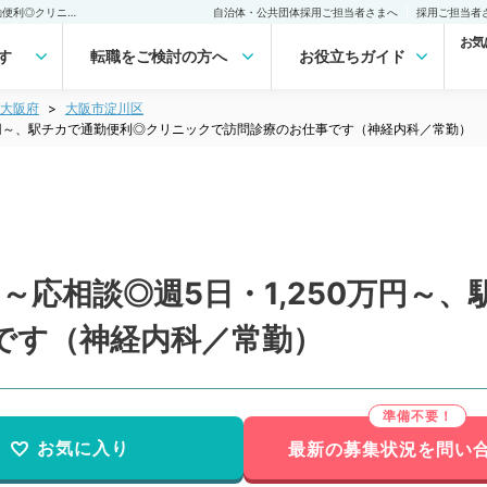
【大阪府／大阪市】週4日～応相談◎週5日・1,250万円～、駅チカで通勤便利◎クリニックで訪問診療のお仕事です（神経内科／常勤）の転職・求人｜医師の求人・転職・アルバイトは【マイナビDOCTOR】
自治体・公共団体採用ご担当者さまへ
採用ご担当者
お気
す
転職をご検討の方へ
お役立ちガイド
大阪府
大阪市淀川区
0万円～、駅チカで通勤便利◎クリニックで訪問診療のお仕事です（神経内科／常勤）
～応相談◎週5日・1,250万円～
です（神経内科／常勤）
お気に入り
最新の募集状況を問い