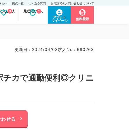
さまへ
拠点一覧
よくある質問
お電話でのお問い合わせについて
に入り求人
0
最近見た求人
1
スポット
無料登録
マイページ
更新日 : 2024/04/03
求人No : 680263
、駅チカで通勤便利◎クリニ
合わせる