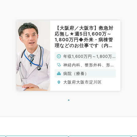
【大阪府／大阪市】救急対
応無し★週5日1,600万～
1,800万円◆外来・病棟管
理などのお仕事です（内科
系・外科系／常勤）
年収1,600万円～1,800万
円
神経内科、整形外科、形成
外科、脳神経外科、呼吸器
病院（療養）
外科、心臓血管外科、泌尿
大阪府大阪市淀川区
器科、一般内科、循環器内
科、呼吸器内科、消化器内
科、内分泌・代謝内科、腎
臓内科、老年内科、血液内
科、外科系全般、一般外
科、消化器外科、乳腺外
科、膠原病科、大腸・肛門
外科、脊髄・脊椎外科