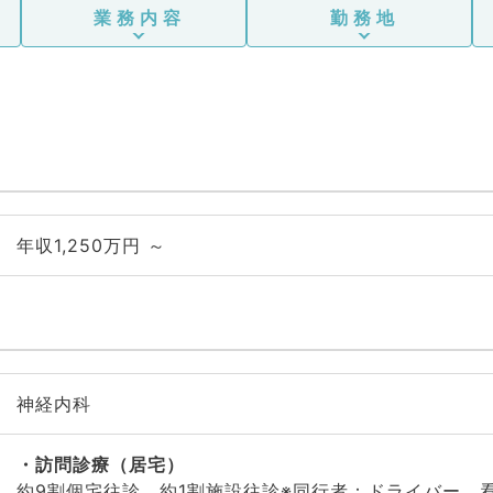
業務内容
勤務地
年収1,250万円 ～
神経内科
訪問診療（居宅）
約9割個宅往診、約1割施設往診※同行者：ドライバー、