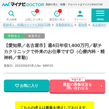
医師の求人・転職・アルバイトはマイナビDOCTOR
0
1
MENU
お気に入り求人
最近見た求人
マイページ
求人検索
医師求人・転職のマイナビDOCTOR
常勤医師求人
愛知県
名古屋市中
常勤求人
募集停止
【愛知県／名古屋市】週4日年収1,400万円／駅チ
カクリニックで外来のお仕事です◎（心療内科・精
神科／常勤）
更新日 : 2023/06/21
求人No : 669100
最新の募集状況を
お気に入り
問い合わせる
こちらの求人は募集を停止しております。