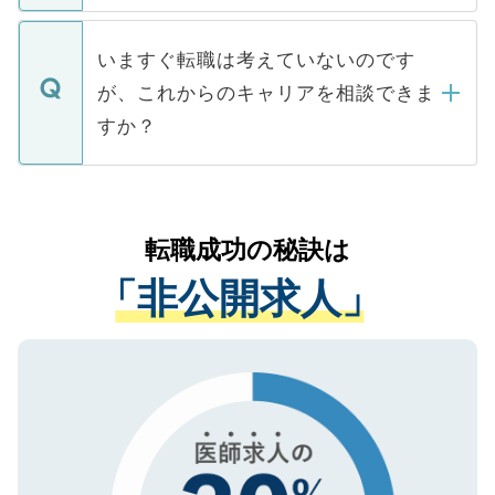
関を公にしてしまうと、応募が殺到する場
定を承諾する必要はありません。内定先へ
個人情報が漏えいすることはありませんの
合があります。 選考を効率よく行うため
の辞退の連絡はキャリアパートナーが行い
で、ご安心ください。当サイトからの登録
いますぐ転職は考えていないのです
に、医療機関が求める条件に合った人材の
ますので、ご安心ください。
などで収集したご登録者様の個人情報は、
が、これからのキャリアを相談できま
みを人材紹介会社に依頼するケースが増え
ご本人のキャリアアップおよび転職活動の
ています。
すか？
支援を目的に使用いたします。お預かりし
ているすべての個人データはご本人の許可
お気軽にご相談ください。先生専任のキャ
なく、医療機関側に開示したり、第三者に
リアパートナーが将来のご希望などをおう
提供することは一切ありません。また弊社
かがいして、現在の医療機関の状況や紹介
転職成功の秘訣は
は、個人情報の取り扱いについての厳密な
経験をまじえながら、適切なアドバイスを
管理基準を満たした事業者のみに付与され
「非公開求人」
させていただきます。すぐにご転職をされ
る、プライバシーマークを取得済みです。
ない方には、長期的なサポートが可能です
ご登録いただいた個人情報は、SSL（デー
ので、まずはご登録ください。
タ暗号化）によって保護されていますの
で、機密保持に関してもご安心ください。