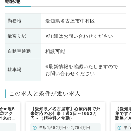
勤務地
愛知県名古屋市中村区
勤務地
※詳細はお問い合わせください
最寄り駅
相談可能
自動車通勤
※最新情報を確認いたしますので
駐車場
お問い合わせください
この求人と条件が近い求人
給★週5
【愛知県／名古屋市】心療内科で外
【愛知
円◎アク
来対応のお仕事！週3日～1652万
集です
外来のみ
円～（精神科／常勤）
勤務／
クです
だきま
年収1,652万円～2,754万円
年収