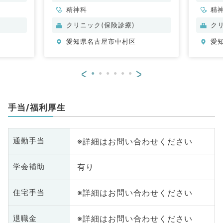
精神科
精
児
クリニック(保険診療)
ク
科
愛知県名古屋市中村区
愛
喉
環
般
<
>
診
Ｃ
手当/福利厚生
※詳細はお問い合わせください
通勤手当
有り
学会補助
※詳細はお問い合わせください
住宅手当
※詳細はお問い合わせください
退職金