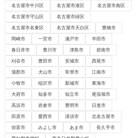
名古屋市中川区
名古屋市港区
名古屋市南区
名古屋市守山区
名古屋市緑区
名古屋市名東区
名古屋市天白区
豊橋市
岡崎市
一宮市
瀬戸市
半田市
春日井市
豊川市
津島市
碧南市
刈谷市
豊田市
安城市
西尾市
蒲郡市
犬山市
常滑市
江南市
小牧市
稲沢市
新城市
東海市
大府市
知多市
知立市
尾張旭市
高浜市
岩倉市
豊明市
日進市
田原市
愛西市
清須市
北名古屋市
弥富市
みよし市
あま市
長久手市