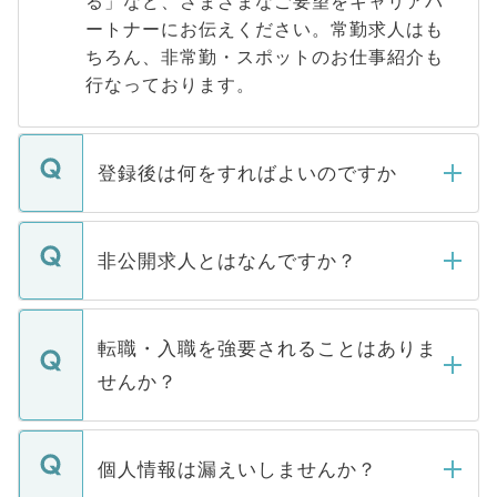
る」など、さまざまなご要望をキャリアパ
ートナーにお伝えください。常勤求人はも
ちろん、非常勤・スポットのお仕事紹介も
行なっております。
登録後は何をすればよいのですか
ご登録いただきましたら、弊社担当者がご
登録内容を確認し、その後メールもしくは
非公開求人とはなんですか？
お電話にて次のステップのご案内をいたし
ます。通常、5営業日以内にはご連絡をせて
マイナビDOCTORで取り扱っている求人の
いただきますので、しばらくお待ちくださ
うち約3割は、Webサイトからご覧いただ
転職・入職を強要されることはありま
い。
けない「非公開求人」です。非公開求人は
せんか？
下記の理由によって、一般には公開してい
ません。
転職・入職を強要することは一切ありませ
ん。また、仮に応募先から内定をいただい
個人情報は漏えいしませんか？
■応募殺到を避けるため 人気のある医療機
たとしても、ご本人が納得しない限り、内