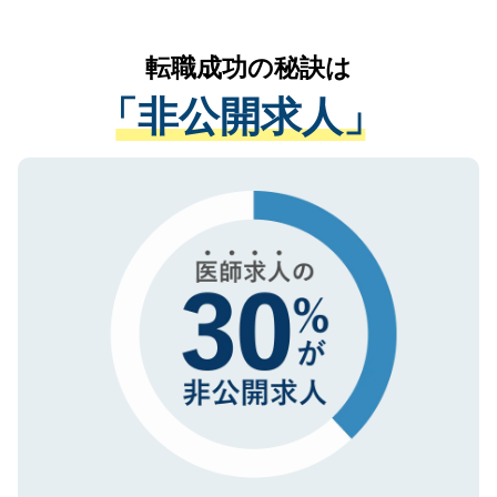
なく、医療機関側に開示したり、第三者に
リアパートナーが将来のご希望などをおう
提供することは一切ありません。また弊社
かがいして、現在の医療機関の状況や紹介
転職成功の秘訣は
は、個人情報の取り扱いについての厳密な
経験をまじえながら、適切なアドバイスを
管理基準を満たした事業者のみに付与され
「非公開求人」
させていただきます。すぐにご転職をされ
る、プライバシーマークを取得済みです。
ない方には、長期的なサポートが可能です
ご登録いただいた個人情報は、SSL（デー
ので、まずはご登録ください。
タ暗号化）によって保護されていますの
で、機密保持に関してもご安心ください。