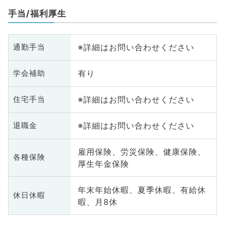
科
手当/福利厚生
人
科
化
※詳細はお問い合わせください
通勤手当
臓
科
有り
学会補助
科
皮
※詳細はお問い合わせください
住宅手当
科
系
科
※詳細はお問い合わせください
退職金
髄
雇用保険、労災保険、健康保険、
各種保険
厚生年金保険
年末年始休暇、夏季休暇、有給休
休日休暇
暇、月8休