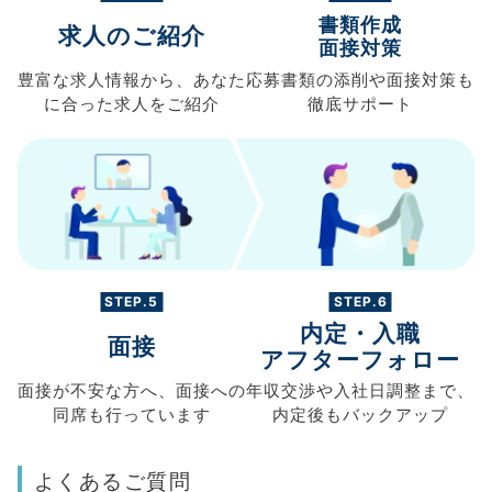
書類作成
求人のご紹介
面接対策
豊富な求人情報から、
あなた
応募書類の
添削や面接対策も
に合った求人を
ご紹介
徹底サポート
STEP.5
STEP.6
内定・入職
面接
アフターフォロー
面接が不安な方へ、
面接への
年収交渉や
入社日調整まで、
同席も
行っています
内定後もバックアップ
よくあるご質問