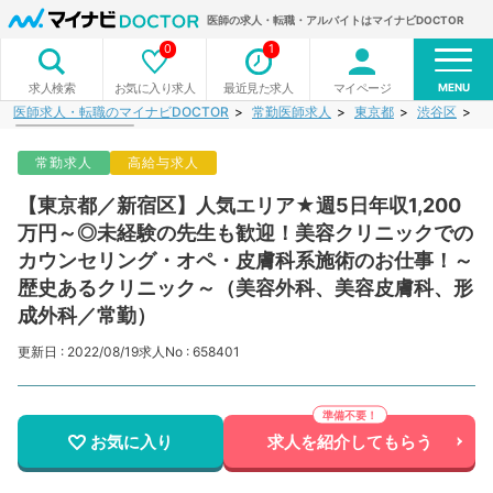
医師の求人・転職・アルバイトはマイナビDOCTOR
0
1
MENU
お気に入り求人
最近見た求人
マイページ
求人検索
医師求人・転職のマイナビDOCTOR
常勤医師求人
東京都
渋谷区
【
常勤求人
高給与求人
【東京都／新宿区】人気エリア★週5日年収1,200
万円～◎未経験の先生も歓迎！美容クリニックでの
カウンセリング・オペ・皮膚科系施術のお仕事！～
歴史あるクリニック～（美容外科、美容皮膚科、形
成外科／常勤）
更新日 : 2022/08/19
求人No : 658401
お気に入り
求人を紹介してもらう