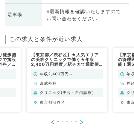
※最新情報を確認いたしますので
駐車場
お問い合わせください
この求人と条件が近い求人
り徒歩圏
【東京都／渋谷区】★人気エリア
【東京
クで施設
の美容クリニックで働く★年収
の管理
外科／非
2,400万円程度／駅チカで通勤便
能！週5
利～経験必須～（形成外科／常勤）
◎（科
年収2,400万円～
年収
形成外科
神
ル
クリニック(美容・自由診療）
ク
整
東京都渋谷区
東
脳
管
器
<
>
眼
放