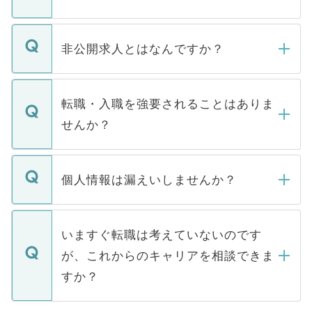
ご登録いただきましたら、弊社担当者がご
登録内容を確認し、その後メールもしくは
非公開求人とはなんですか？
お電話にて次のステップのご案内をいたし
ます。通常、5営業日以内にはご連絡をせて
マイナビDOCTORで取り扱っている求人の
いただきますので、しばらくお待ちくださ
うち約3割は、Webサイトからご覧いただ
転職・入職を強要されることはありま
い。
けない「非公開求人」です。非公開求人は
せんか？
下記の理由によって、一般には公開してい
ません。
転職・入職を強要することは一切ありませ
ん。また、仮に応募先から内定をいただい
個人情報は漏えいしませんか？
■応募殺到を避けるため 人気のある医療機
たとしても、ご本人が納得しない限り、内
関を公にしてしまうと、応募が殺到する場
定を承諾する必要はありません。内定先へ
個人情報が漏えいすることはありませんの
合があります。 選考を効率よく行うため
の辞退の連絡はキャリアパートナーが行い
で、ご安心ください。当サイトからの登録
いますぐ転職は考えていないのです
に、医療機関が求める条件に合った人材の
ますので、ご安心ください。
などで収集したご登録者様の個人情報は、
が、これからのキャリアを相談できま
みを人材紹介会社に依頼するケースが増え
ご本人のキャリアアップおよび転職活動の
ています。
すか？
支援を目的に使用いたします。お預かりし
ているすべての個人データはご本人の許可
お気軽にご相談ください。先生専任のキャ