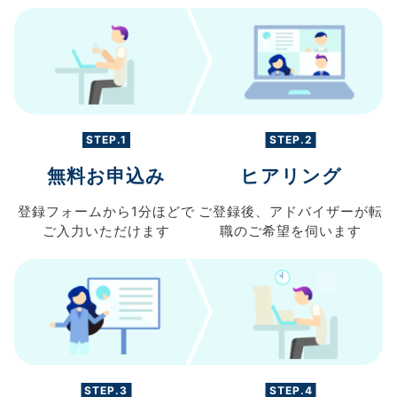
STEP.1
STEP.2
無料お申込み
ヒアリング
登録フォームから
1分ほどで
ご登録後、
アドバイザーが転
ご入力
いただけます
職の
ご希望を伺います
STEP.3
STEP.4