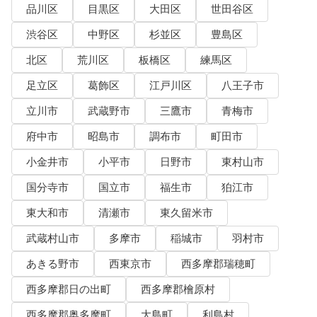
品川区
目黒区
大田区
世田谷区
渋谷区
中野区
杉並区
豊島区
北区
荒川区
板橋区
練馬区
足立区
葛飾区
江戸川区
八王子市
立川市
武蔵野市
三鷹市
青梅市
府中市
昭島市
調布市
町田市
小金井市
小平市
日野市
東村山市
国分寺市
国立市
福生市
狛江市
東大和市
清瀬市
東久留米市
武蔵村山市
多摩市
稲城市
羽村市
あきる野市
西東京市
西多摩郡瑞穂町
西多摩郡日の出町
西多摩郡檜原村
西多摩郡奥多摩町
大島町
利島村