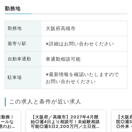
勤務地
大阪府高槻市
勤務地
※詳細はお問い合わせください
最寄り駅
車通勤相談可能
自動車通勤
※最新情報を確認いたしますので
駐車場
お問い合わせください
この求人と条件が近い求人
日勤務！
【大阪府／高槻市】2027年4月開
【大阪
コールな
始◎週4日より相談可！未経験相談
院◎週5
理のお仕
可能◎週5日2,200万円／土日祝休
◎外来
み◎歴史ある訪問診療クリニックで
事です