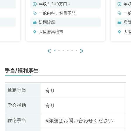
のお仕事です（一般内科／常勤）
年収2,200万円～
年収
一般内科、科目不問
一
科
訪問診療
病
科
大阪府高槻市
大
<
>
手当/福利厚生
有り
通勤手当
有り
学会補助
※詳細はお問い合わせください
住宅手当