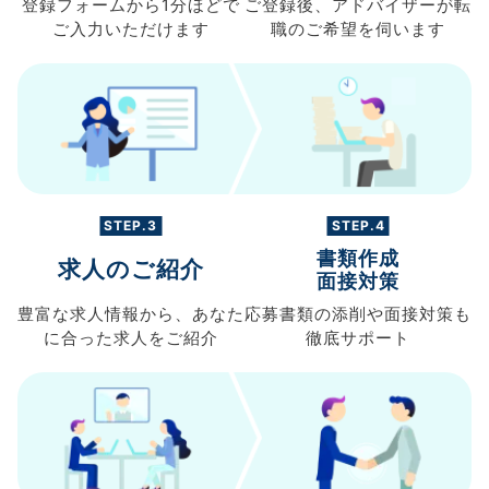
登録フォームから
1分ほどで
ご登録後、
アドバイザーが転
ご入力
いただけます
職の
ご希望を伺います
STEP.3
STEP.4
書類作成
求人のご紹介
面接対策
豊富な求人情報から、
あなた
応募書類の
添削や面接対策も
に合った求人を
ご紹介
徹底サポート