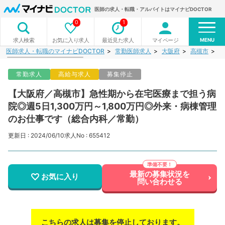
医師の求人・転職・アルバイトはマイナビDOCTOR
0
1
MENU
お気に入り求人
最近見た求人
マイページ
求人検索
医師求人・転職のマイナビDOCTOR
常勤医師求人
大阪府
高槻市
【
常勤求人
高給与求人
募集停止
【大阪府／高槻市】急性期から在宅医療まで担う病
院◎週5日1,300万円～1,800万円◎外来・病棟管理
のお仕事です（総合内科／常勤）
更新日 : 2024/06/10
求人No : 655412
最新の募集状況を
お気に入り
問い合わせる
こちらの求人は募集を停止しております。