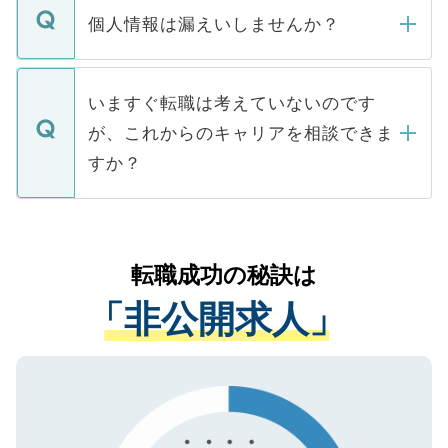
ん。また、仮に応募先から内定をいただい
個人情報は漏えいしませんか？
■応募殺到を避けるため 人気のある医療機
たとしても、ご本人が納得しない限り、内
関を公にしてしまうと、応募が殺到する場
定を承諾する必要はありません。内定先へ
個人情報が漏えいすることはありませんの
合があります。 選考を効率よく行うため
の辞退の連絡はキャリアパートナーが行い
で、ご安心ください。当サイトからの登録
いますぐ転職は考えていないのです
に、医療機関が求める条件に合った人材の
ますので、ご安心ください。
などで収集したご登録者様の個人情報は、
が、これからのキャリアを相談できま
みを人材紹介会社に依頼するケースが増え
ご本人のキャリアアップおよび転職活動の
ています。
すか？
支援を目的に使用いたします。お預かりし
ているすべての個人データはご本人の許可
お気軽にご相談ください。先生専任のキャ
なく、医療機関側に開示したり、第三者に
リアパートナーが将来のご希望などをおう
提供することは一切ありません。また弊社
かがいして、現在の医療機関の状況や紹介
転職成功の秘訣は
は、個人情報の取り扱いについての厳密な
経験をまじえながら、適切なアドバイスを
管理基準を満たした事業者のみに付与され
「非公開求人」
させていただきます。すぐにご転職をされ
る、プライバシーマークを取得済みです。
ない方には、長期的なサポートが可能です
ご登録いただいた個人情報は、SSL（デー
ので、まずはご登録ください。
タ暗号化）によって保護されていますの
で、機密保持に関してもご安心ください。