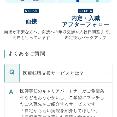
STEP.5
STEP.6
内定・入職
面接
アフターフォロー
面接が不安な方へ、
面接への
年収交渉や
入社日調整まで、
同席も
行っています
内定後もバックアップ
よくあるご質問
医療転職支援サービスとは？
医師専任のキャリアパートナーがご希望条
件などをおうかがいし、ご希望にマッチし
たご入職先をご紹介するサービスです。
「自宅から近い病院を紹介してほしい」