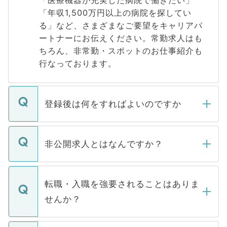
「医療機器が充実した病院で働きたい」
「年収1,500万円以上の病院を探してい
る」など、さまざまなご要望をキャリアパ
ートナーにお伝えください。常勤求人はも
ちろん、非常勤・スポットのお仕事紹介も
行なっております。
登録後は何をすればよいのですか
ご登録いただきましたら、弊社担当者がご
登録内容を確認し、その後メールもしくは
非公開求人とはなんですか？
お電話にて次のステップのご案内をいたし
ます。通常、5営業日以内にはご連絡をせて
マイナビDOCTORで取り扱っている求人の
いただきますので、しばらくお待ちくださ
うち約3割は、Webサイトからご覧いただ
転職・入職を強要されることはありま
い。
けない「非公開求人」です。非公開求人は
せんか？
下記の理由によって、一般には公開してい
ません。
転職・入職を強要することは一切ありませ