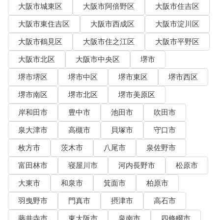
大阪市城東区
大阪市阿倍野区
大阪市住吉区
大阪市東住吉区
大阪市西成区
大阪市淀川区
大阪市鶴見区
大阪市住之江区
大阪市平野区
大阪市北区
大阪市中央区
堺市
堺市堺区
堺市中区
堺市東区
堺市西区
堺市南区
堺市北区
堺市美原区
岸和田市
豊中市
池田市
吹田市
泉大津市
高槻市
貝塚市
守口市
枚方市
茨木市
八尾市
泉佐野市
富田林市
寝屋川市
河内長野市
松原市
大東市
和泉市
箕面市
柏原市
羽曳野市
門真市
摂津市
高石市
藤井寺市
東大阪市
泉南市
四條畷市