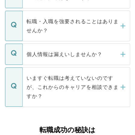
お電話にて次のステップのご案内をいたし
ます。通常、5営業日以内にはご連絡をせて
マイナビDOCTORで取り扱っている求人の
いただきますので、しばらくお待ちくださ
うち約3割は、Webサイトからご覧いただ
転職・入職を強要されることはありま
い。
けない「非公開求人」です。非公開求人は
せんか？
下記の理由によって、一般には公開してい
ません。
転職・入職を強要することは一切ありませ
ん。また、仮に応募先から内定をいただい
個人情報は漏えいしませんか？
■応募殺到を避けるため 人気のある医療機
たとしても、ご本人が納得しない限り、内
関を公にしてしまうと、応募が殺到する場
定を承諾する必要はありません。内定先へ
個人情報が漏えいすることはありませんの
合があります。 選考を効率よく行うため
の辞退の連絡はキャリアパートナーが行い
で、ご安心ください。当サイトからの登録
いますぐ転職は考えていないのです
に、医療機関が求める条件に合った人材の
ますので、ご安心ください。
などで収集したご登録者様の個人情報は、
が、これからのキャリアを相談できま
みを人材紹介会社に依頼するケースが増え
ご本人のキャリアアップおよび転職活動の
ています。
すか？
支援を目的に使用いたします。お預かりし
ているすべての個人データはご本人の許可
お気軽にご相談ください。先生専任のキャ
なく、医療機関側に開示したり、第三者に
リアパートナーが将来のご希望などをおう
提供することは一切ありません。また弊社
かがいして、現在の医療機関の状況や紹介
転職成功の秘訣は
は、個人情報の取り扱いについての厳密な
経験をまじえながら、適切なアドバイスを