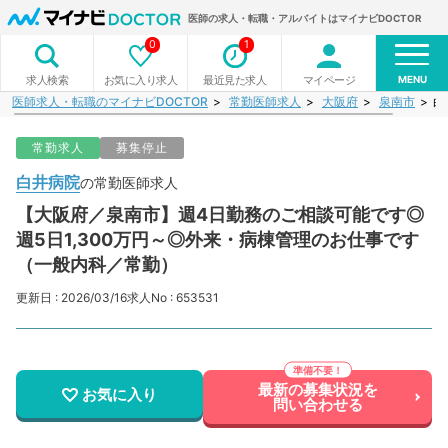
医師の求人・転職・アルバイトはマイナビDOCTOR
0
1
MENU
お気に入り求人
最近見た求人
マイページ
求人検索
医師求人・転職のマイナビDOCTOR
常勤医師求人
大阪府
泉南市
白
常勤求人
募集停止
白井病院
の常勤医師求人
【大阪府／泉南市】週4日勤務のご相談可能です◎
週5日1,300万円～◎外来・病棟管理のお仕事です
（一般内科／常勤）
更新日 : 2026/03/16
求人No : 653531
最新の募集状況を
お気に入り
問い合わせる