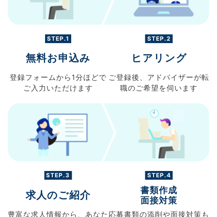
STEP.1
STEP.2
無料お申込み
ヒアリング
登録フォームから
1分ほどで
ご登録後、
アドバイザーが転
ご入力
いただけます
職の
ご希望を伺います
STEP.3
STEP.4
書類作成
求人のご紹介
面接対策
豊富な求人情報から、
あなた
応募書類の
添削や面接対策も