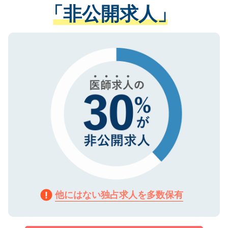
管理基準を満たした事業者のみに付与され
「非公開求人」
させていただきます。すぐにご転職をされ
る、プライバシーマークを取得済みです。
ない方には、長期的なサポートが可能です
ご登録いただいた個人情報は、SSL（デー
ので、まずはご登録ください。
タ暗号化）によって保護されていますの
で、機密保持に関してもご安心ください。
他にはない独占求人を多数保有