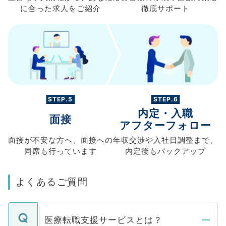
に合った求人を
ご紹介
徹底サポート
STEP.5
STEP.6
内定・入職
面接
アフターフォロー
面接が不安な方へ、
面接への
年収交渉や
入社日調整まで、
同席も
行っています
内定後もバックアップ
よくあるご質問
医療転職支援サービスとは？