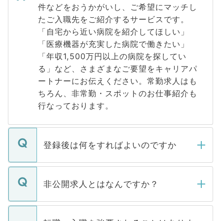
件などをおうかがいし、ご希望にマッチし
たご入職先をご紹介するサービスです。
「自宅から近い病院を紹介してほしい」
「医療機器が充実した病院で働きたい」
「年収1,500万円以上の病院を探してい
る」など、さまざまなご要望をキャリアパ
ートナーにお伝えください。常勤求人はも
ちろん、非常勤・スポットのお仕事紹介も
行なっております。
登録後は何をすればよいのですか
ご登録いただきましたら、弊社担当者がご
登録内容を確認し、その後メールもしくは
非公開求人とはなんですか？
お電話にて次のステップのご案内をいたし
ます。通常、5営業日以内にはご連絡をせて
マイナビDOCTORで取り扱っている求人の
いただきますので、しばらくお待ちくださ
うち約3割は、Webサイトからご覧いただ