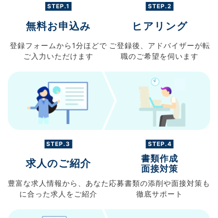
STEP.1
STEP.2
無料お申込み
ヒアリング
登録フォームから
1分ほどで
ご登録後、
アドバイザーが転
ご入力
いただけます
職の
ご希望を伺います
STEP.3
STEP.4
書類作成
求人のご紹介
面接対策
豊富な求人情報から、
あなた
応募書類の
添削や面接対策も
に合った求人を
ご紹介
徹底サポート