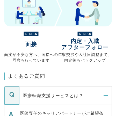
STEP.5
STEP.6
内定・入職
面接
アフターフォロー
面接が不安な方へ、
面接への
年収交渉や
入社日調整まで、
同席も
行っています
内定後もバックアップ
よくあるご質問
医療転職支援サービスとは？
医師専任のキャリアパートナーがご希望条