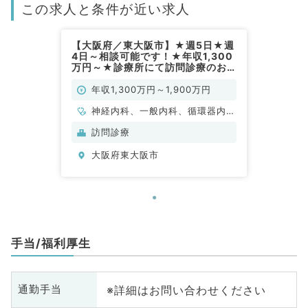
この求人と条件が近い求人
【大阪府／東大阪市】★週5日★週
4日～相談可能です！★年収1,300
万円～★診療所にて訪問診療のお
仕事です！（内科系／常勤）
年収1,300万円～1,900万円
神経内科、一般内科、循環器内
科、呼吸器内科、消化器内科、内
訪問診療
分泌・代謝内科、腎臓内科、老年
大阪府東大阪市
内科、血液内科、膠原病科
手当/福利厚生
※詳細はお問い合わせください
通勤手当