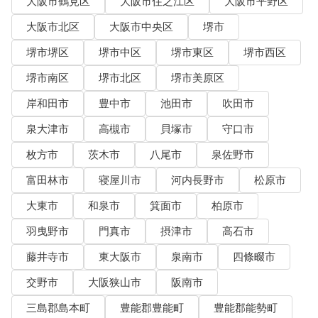
大阪市鶴見区
大阪市住之江区
大阪市平野区
大阪市北区
大阪市中央区
堺市
堺市堺区
堺市中区
堺市東区
堺市西区
堺市南区
堺市北区
堺市美原区
岸和田市
豊中市
池田市
吹田市
泉大津市
高槻市
貝塚市
守口市
枚方市
茨木市
八尾市
泉佐野市
富田林市
寝屋川市
河内長野市
松原市
大東市
和泉市
箕面市
柏原市
羽曳野市
門真市
摂津市
高石市
藤井寺市
東大阪市
泉南市
四條畷市
交野市
大阪狭山市
阪南市
三島郡島本町
豊能郡豊能町
豊能郡能勢町