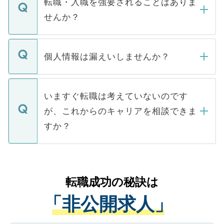
転職・入職を強要されることはありま
い。
けない「非公開求人」です。非公開求人は
せんか？
下記の理由によって、一般には公開してい
ません。
転職・入職を強要することは一切ありませ
ん。また、仮に応募先から内定をいただい
個人情報は漏えいしませんか？
■応募殺到を避けるため 人気のある医療機
たとしても、ご本人が納得しない限り、内
関を公にしてしまうと、応募が殺到する場
定を承諾する必要はありません。内定先へ
個人情報が漏えいすることはありませんの
合があります。 選考を効率よく行うため
の辞退の連絡はキャリアパートナーが行い
で、ご安心ください。当サイトからの登録
いますぐ転職は考えていないのです
に、医療機関が求める条件に合った人材の
ますので、ご安心ください。
などで収集したご登録者様の個人情報は、
が、これからのキャリアを相談できま
みを人材紹介会社に依頼するケースが増え
ご本人のキャリアアップおよび転職活動の
ています。
すか？
支援を目的に使用いたします。お預かりし
ているすべての個人データはご本人の許可
お気軽にご相談ください。先生専任のキャ
なく、医療機関側に開示したり、第三者に
リアパートナーが将来のご希望などをおう
提供することは一切ありません。また弊社
かがいして、現在の医療機関の状況や紹介
転職成功の秘訣は
は、個人情報の取り扱いについての厳密な
経験をまじえながら、適切なアドバイスを
管理基準を満たした事業者のみに付与され
「非公開求人」
させていただきます。すぐにご転職をされ
る、プライバシーマークを取得済みです。
ない方には、長期的なサポートが可能です
ご登録いただいた個人情報は、SSL（デー