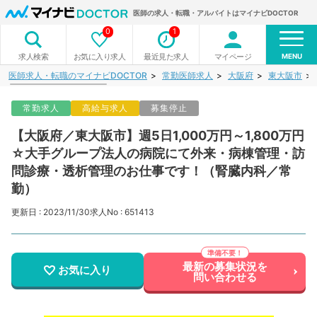
医師の求人・転職・アルバイトはマイナビDOCTOR
0
1
MENU
お気に入り求人
最近見た求人
マイページ
求人検索
医師求人・転職のマイナビDOCTOR
常勤医師求人
大阪府
東大阪市
常勤求人
高給与求人
募集停止
【大阪府／東大阪市】週5日1,000万円～1,800万円
☆大手グループ法人の病院にて外来・病棟管理・訪
問診療・透析管理のお仕事です！（腎臓内科／常
勤）
更新日 : 2023/11/30
求人No : 651413
最新の募集状況を
お気に入り
問い合わせる