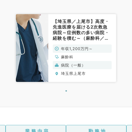
【埼玉県／上尾市】高度・
先進医療を届ける2次救急
病院～症例数の多い病院・
経験を積む～（麻酔科／常
勤）
年収1,200万円～
麻酔科
病院（一般）
埼玉県上尾市
業務内容
勤務地