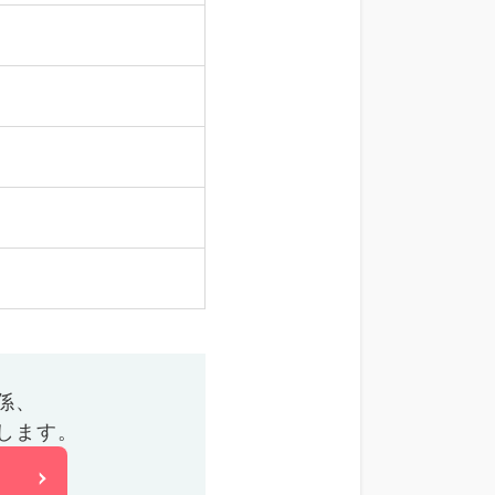
係、
します。