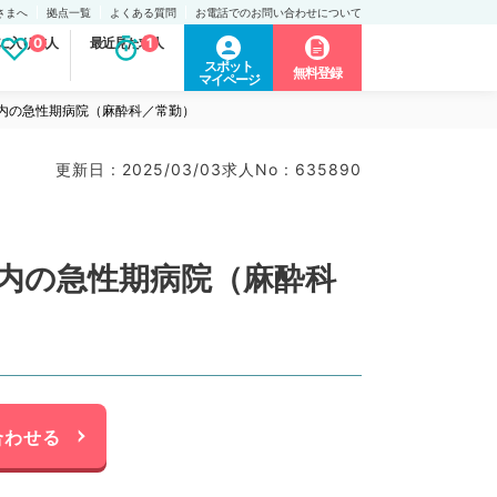
さまへ
拠点一覧
よくある質問
お電話でのお問い合わせについて
に入り求人
0
最近見た求人
1
スポット
無料登録
マイページ
内の急性期病院（麻酔科／常勤）
更新日 : 2025/03/03
求人No : 635890
内の急性期病院（麻酔科
合わせる