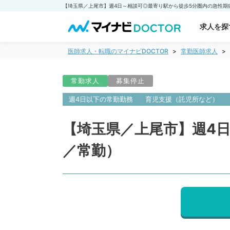
求人を探
医師求人・転職のマイナビDOCTOR
常勤医師求人
常勤求人
募集停止
週4日以下の常勤勤務
育児支援（託児所など）
【埼玉県／上尾市】週4
／常勤）