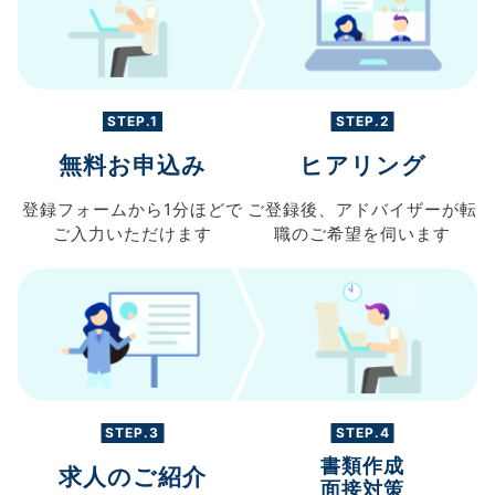
STEP.1
STEP.2
無料お申込み
ヒアリング
登録フォームから
1分ほどで
ご登録後、
アドバイザーが転
ご入力
いただけます
職の
ご希望を伺います
STEP.3
STEP.4
書類作成
求人のご紹介
面接対策