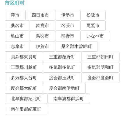
市区町村
津市
四日市市
伊勢市
松阪市
桑名市
鈴鹿市
名張市
尾鷲市
亀山市
鳥羽市
熊野市
いなべ市
志摩市
伊賀市
桑名郡木曽岬町
員弁郡東員町
三重郡菰野町
三重郡朝日町
三重郡川越町
多気郡多気町
多気郡明和町
多気郡大台町
度会郡玉城町
度会郡度会町
度会郡大紀町
度会郡南伊勢町
北牟婁郡紀北町
南牟婁郡御浜町
南牟婁郡紀宝町