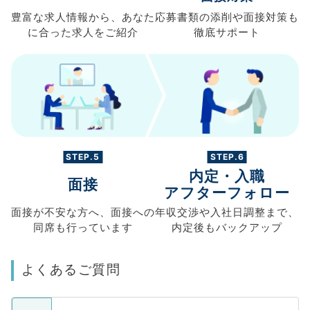
豊富な求人情報から、
あなた
応募書類の
添削や面接対策も
に合った求人を
ご紹介
徹底サポート
STEP.5
STEP.6
内定・入職
面接
アフターフォロー
面接が不安な方へ、
面接への
年収交渉や
入社日調整まで、
同席も
行っています
内定後もバックアップ
よくあるご質問