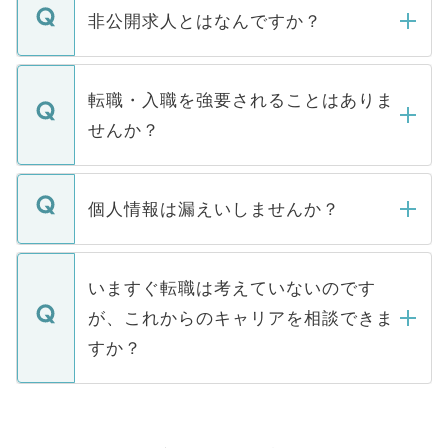
登録内容を確認し、その後メールもしくは
非公開求人とはなんですか？
お電話にて次のステップのご案内をいたし
ます。通常、5営業日以内にはご連絡をせて
マイナビDOCTORで取り扱っている求人の
いただきますので、しばらくお待ちくださ
うち約3割は、Webサイトからご覧いただ
転職・入職を強要されることはありま
い。
けない「非公開求人」です。非公開求人は
せんか？
下記の理由によって、一般には公開してい
ません。
転職・入職を強要することは一切ありませ
ん。また、仮に応募先から内定をいただい
個人情報は漏えいしませんか？
■応募殺到を避けるため 人気のある医療機
たとしても、ご本人が納得しない限り、内
関を公にしてしまうと、応募が殺到する場
定を承諾する必要はありません。内定先へ
個人情報が漏えいすることはありませんの
合があります。 選考を効率よく行うため
の辞退の連絡はキャリアパートナーが行い
で、ご安心ください。当サイトからの登録
いますぐ転職は考えていないのです
に、医療機関が求める条件に合った人材の
ますので、ご安心ください。
などで収集したご登録者様の個人情報は、
が、これからのキャリアを相談できま
みを人材紹介会社に依頼するケースが増え
ご本人のキャリアアップおよび転職活動の
ています。
すか？
支援を目的に使用いたします。お預かりし
ているすべての個人データはご本人の許可
お気軽にご相談ください。先生専任のキャ
なく、医療機関側に開示したり、第三者に
リアパートナーが将来のご希望などをおう
提供することは一切ありません。また弊社
かがいして、現在の医療機関の状況や紹介