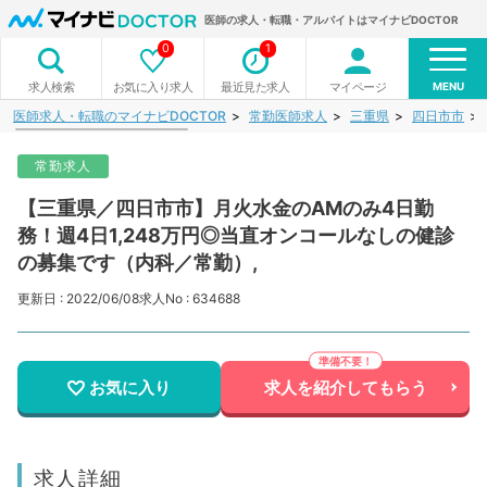
医師の求人・転職・アルバイトはマイナビDOCTOR
0
1
MENU
お気に入り求人
最近見た求人
マイページ
求人検索
医師求人・転職のマイナビDOCTOR
常勤医師求人
三重県
四日市市
常勤求人
【三重県／四日市市】月火水金のAMのみ4日勤
務！週4日1,248万円◎当直オンコールなしの健診
の募集です（内科／常勤）,
更新日 : 2022/06/08
求人No : 634688
お気に入り
求人を紹介してもらう
求人詳細