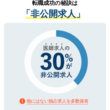
転職成功の秘訣は
は、個人情報の取り扱いについての厳密な
経験をまじえながら、適切なアドバイスを
管理基準を満たした事業者のみに付与され
「非公開求人」
させていただきます。すぐにご転職をされ
る、プライバシーマークを取得済みです。
ない方には、長期的なサポートが可能です
ご登録いただいた個人情報は、SSL（デー
ので、まずはご登録ください。
タ暗号化）によって保護されていますの
で、機密保持に関してもご安心ください。
他にはない独占求人を多数保有