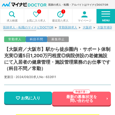
医師の求人・転職・アルバイトはマイナビDOCTOR
0
1
MENU
お気に入り求人
最近見た求人
マイページ
求人検索
医師求人・転職のマイナビDOCTOR
常勤医師求人
大阪府
大阪市港区
常勤求人
科目不問
募集停止
【大阪府／大阪市】駅から徒歩圏内・サポート体制
充実◎週5日1,200万円程度◎病院併設の老健施設
にて入居者の健康管理・施設管理業務のお仕事です
（科目不問／常勤）
更新日 : 2024/09/20
求人No : 632611
最新の募集状況を
お気に入り
問い合わせる