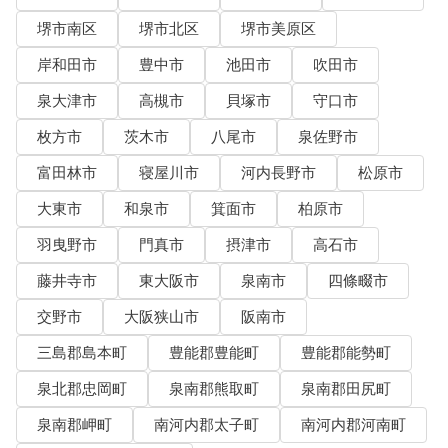
堺市南区
堺市北区
堺市美原区
岸和田市
豊中市
池田市
吹田市
泉大津市
高槻市
貝塚市
守口市
枚方市
茨木市
八尾市
泉佐野市
富田林市
寝屋川市
河内長野市
松原市
大東市
和泉市
箕面市
柏原市
羽曳野市
門真市
摂津市
高石市
藤井寺市
東大阪市
泉南市
四條畷市
交野市
大阪狭山市
阪南市
三島郡島本町
豊能郡豊能町
豊能郡能勢町
泉北郡忠岡町
泉南郡熊取町
泉南郡田尻町
泉南郡岬町
南河内郡太子町
南河内郡河南町