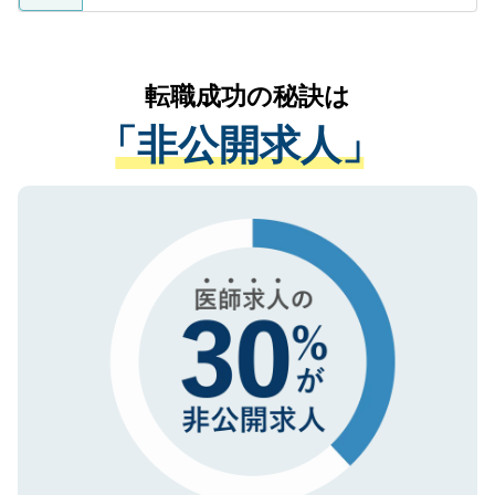
ているすべての個人データはご本人の許可
お気軽にご相談ください。先生専任のキャ
なく、医療機関側に開示したり、第三者に
リアパートナーが将来のご希望などをおう
提供することは一切ありません。また弊社
かがいして、現在の医療機関の状況や紹介
転職成功の秘訣は
は、個人情報の取り扱いについての厳密な
経験をまじえながら、適切なアドバイスを
管理基準を満たした事業者のみに付与され
「非公開求人」
させていただきます。すぐにご転職をされ
る、プライバシーマークを取得済みです。
ない方には、長期的なサポートが可能です
ご登録いただいた個人情報は、SSL（デー
ので、まずはご登録ください。
タ暗号化）によって保護されていますの
で、機密保持に関してもご安心ください。