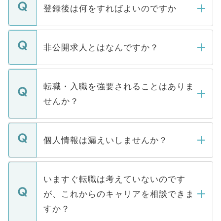
登録後は何をすればよいのですか
ご登録いただきましたら、弊社担当者がご
登録内容を確認し、その後メールもしくは
非公開求人とはなんですか？
お電話にて次のステップのご案内をいたし
ます。通常、5営業日以内にはご連絡をせて
マイナビDOCTORで取り扱っている求人の
いただきますので、しばらくお待ちくださ
うち約3割は、Webサイトからご覧いただ
転職・入職を強要されることはありま
い。
けない「非公開求人」です。非公開求人は
せんか？
下記の理由によって、一般には公開してい
ません。
転職・入職を強要することは一切ありませ
ん。また、仮に応募先から内定をいただい
個人情報は漏えいしませんか？
■応募殺到を避けるため 人気のある医療機
たとしても、ご本人が納得しない限り、内
関を公にしてしまうと、応募が殺到する場
定を承諾する必要はありません。内定先へ
個人情報が漏えいすることはありませんの
合があります。 選考を効率よく行うため
の辞退の連絡はキャリアパートナーが行い
で、ご安心ください。当サイトからの登録
いますぐ転職は考えていないのです
に、医療機関が求める条件に合った人材の
ますので、ご安心ください。
などで収集したご登録者様の個人情報は、
が、これからのキャリアを相談できま
みを人材紹介会社に依頼するケースが増え
ご本人のキャリアアップおよび転職活動の
ています。
すか？
支援を目的に使用いたします。お預かりし