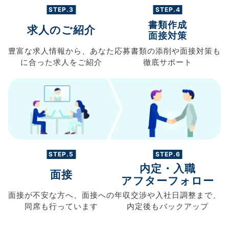
STEP.3
STEP.4
書類作成
求人のご紹介
面接対策
豊富な求人情報から、
あなた
応募書類の
添削や面接対策も
に合った求人を
ご紹介
徹底サポート
STEP.5
STEP.6
内定・入職
面接
アフターフォロー
面接が不安な方へ、
面接への
年収交渉や
入社日調整まで、
同席も
行っています
内定後もバックアップ