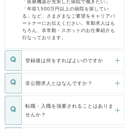
「医療機器が充実した病院で働きたい」
「年収1,500万円以上の病院を探してい
る」など、さまざまなご要望をキャリアパ
ートナーにお伝えください。常勤求人はも
ちろん、非常勤・スポットのお仕事紹介も
行なっております。
登録後は何をすればよいのですか
ご登録いただきましたら、弊社担当者がご
登録内容を確認し、その後メールもしくは
非公開求人とはなんですか？
お電話にて次のステップのご案内をいたし
ます。通常、5営業日以内にはご連絡をせて
マイナビDOCTORで取り扱っている求人の
いただきますので、しばらくお待ちくださ
うち約3割は、Webサイトからご覧いただ
転職・入職を強要されることはありま
い。
けない「非公開求人」です。非公開求人は
せんか？
下記の理由によって、一般には公開してい
ません。
転職・入職を強要することは一切ありませ