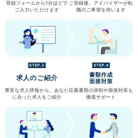
登録フォームから
1分ほどで
ご登録後、
アドバイザーが転
ご入力
いただけます
職の
ご希望を伺います
STEP.3
STEP.4
書類作成
求人のご紹介
面接対策
豊富な求人情報から、
あなた
応募書類の
添削や面接対策も
に合った求人を
ご紹介
徹底サポート