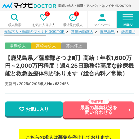
医師の求人・転職・アルバイトはマイナビDOCTOR
0
1
MENU
お気に入り求人
最近見た求人
マイページ
求人検索
医師求人・転職のマイナビDOCTOR
常勤医師求人
鹿児島県
薩摩郡さ
常勤求人
高給与求人
募集停止
【鹿児島県／薩摩郡さつま町】高給！年収1,600万
円～2,000万円程度！週4.25日勤務◎高度な診療機
能と救急医療体制があります（総合内科／常勤）
更新日 : 2025/02/05
求人No : 632453
最新の募集状況を
お気に入り
問い合わせる
こちらの求人は募集を停止しております。