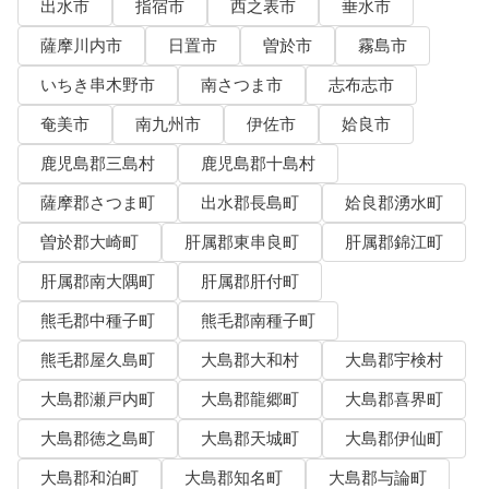
出水市
指宿市
西之表市
垂水市
薩摩川内市
日置市
曽於市
霧島市
いちき串木野市
南さつま市
志布志市
奄美市
南九州市
伊佐市
姶良市
鹿児島郡三島村
鹿児島郡十島村
薩摩郡さつま町
出水郡長島町
姶良郡湧水町
曽於郡大崎町
肝属郡東串良町
肝属郡錦江町
肝属郡南大隅町
肝属郡肝付町
熊毛郡中種子町
熊毛郡南種子町
熊毛郡屋久島町
大島郡大和村
大島郡宇検村
大島郡瀬戸内町
大島郡龍郷町
大島郡喜界町
大島郡徳之島町
大島郡天城町
大島郡伊仙町
大島郡和泊町
大島郡知名町
大島郡与論町