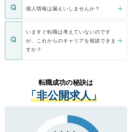
ん。また、仮に応募先から内定をいただい
個人情報は漏えいしませんか？
■応募殺到を避けるため 人気のある医療機
たとしても、ご本人が納得しない限り、内
関を公にしてしまうと、応募が殺到する場
定を承諾する必要はありません。内定先へ
個人情報が漏えいすることはありませんの
合があります。 選考を効率よく行うため
の辞退の連絡はキャリアパートナーが行い
で、ご安心ください。当サイトからの登録
いますぐ転職は考えていないのです
に、医療機関が求める条件に合った人材の
ますので、ご安心ください。
などで収集したご登録者様の個人情報は、
が、これからのキャリアを相談できま
みを人材紹介会社に依頼するケースが増え
ご本人のキャリアアップおよび転職活動の
ています。
すか？
支援を目的に使用いたします。お預かりし
ているすべての個人データはご本人の許可
お気軽にご相談ください。先生専任のキャ
なく、医療機関側に開示したり、第三者に
リアパートナーが将来のご希望などをおう
提供することは一切ありません。また弊社
かがいして、現在の医療機関の状況や紹介
転職成功の秘訣は
は、個人情報の取り扱いについての厳密な
経験をまじえながら、適切なアドバイスを
管理基準を満たした事業者のみに付与され
「非公開求人」
させていただきます。すぐにご転職をされ
る、プライバシーマークを取得済みです。
ない方には、長期的なサポートが可能です
ご登録いただいた個人情報は、SSL（デー
ので、まずはご登録ください。
タ暗号化）によって保護されていますの
で、機密保持に関してもご安心ください。