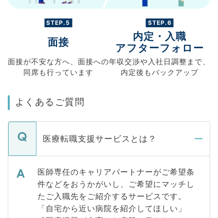
STEP.5
STEP.6
内定・入職
面接
アフターフォロー
面接が不安な方へ、
面接への
年収交渉や
入社日調整まで、
同席も
行っています
内定後もバックアップ
よくあるご質問
医療転職支援サービスとは？
医師専任のキャリアパートナーがご希望条
件などをおうかがいし、ご希望にマッチし
たご入職先をご紹介するサービスです。
「自宅から近い病院を紹介してほしい」