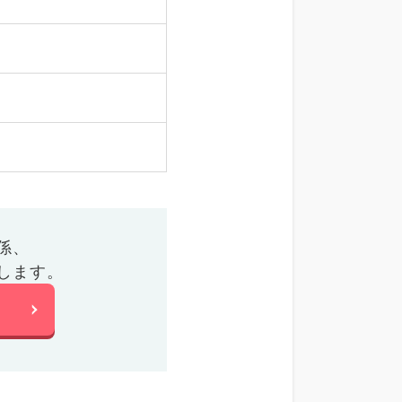
係、
します。