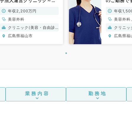
手法人運営クリニック～
のご勤務で
（美容外科／常勤）
／常勤）
年収2,200万円
年収1,50
円
美容外科
美容外科
科、外科
クリニック(美容・自由診
クリニッ
科、美容
療）
療）
広島県福山市
広島県福
業務内容
勤務地