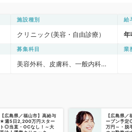
施設種別
給
クリニック(美容・自由診療）
年
募集科目
業
美容外科、皮膚科、一般内科、
外科系全般、一般外科、美容皮
膚科
【広島県／福山市】高給与
【広島県／
★週5日2,200万円スター
ープン予定◎
ト◎当直・OCなし！～大
万円～・脱