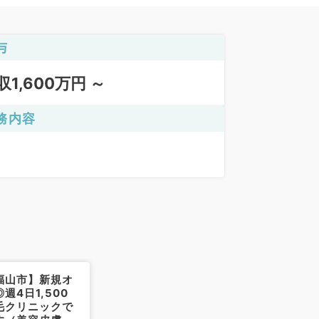
与
収1,600万円 ～
務内容
福山市】新規オ
週4日1,500
毛クリニックで