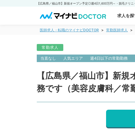
求人を探
医師求人・転職のマイナビDOCTOR
常勤医師求人
常勤求人
当直なし
人気エリア
週4日以下の常勤勤務
【広島県／福山市】新規オ
務です（美容皮膚科／常