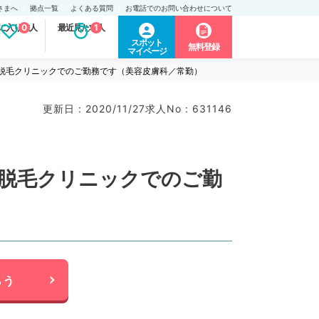
さまへ
拠点一覧
よくある質問
お電話でのお問い合わせについて
に入り求人
0
最近見た求人
1
スポット
無料登録
マイページ
・脱毛クリニックでのご勤務です（美容皮膚科／常勤）
更新日 : 2020/11/27
求人No : 631146
・脱毛クリニックでのご勤
らう