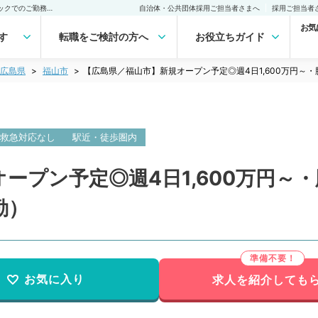
【広島県／福山市】新規オープン予定◎週4日1,600万円～・脱毛クリニックでのご勤務です（美容皮膚科／常勤）の転職・求人｜医師の求人・転職・アルバイトは【マイナビDOCTOR】
自治体・公共団体採用ご担当者さまへ
採用ご担当者
お気
す
転職をご検討の方へ
お役立ちガイド
広島県
福山市
【広島県／福山市】新規オープン予定◎週4日1,600万円～
救急対応なし
駅近・徒歩圏内
ープン予定◎週4日1,600万円～
勤）
お気に入り
求人を紹介しても