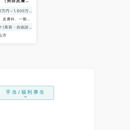
す（美容皮膚科
0万円～1,600万
、皮膚科、一般内
系全般、一般外
ク(美容・自由診
皮膚科、その他
山市
手当/福利厚生