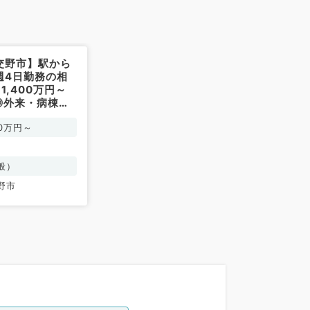
交野市】駅から
週4日勤務の相
1,400万円～
円◎外来・病棟管
応のお仕事です
00万円～
／常勤）
般）
野市