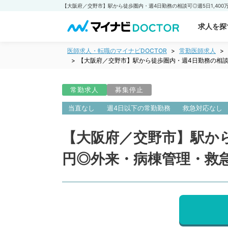
求人を探
医師求人・転職のマイナビDOCTOR
常勤医師求人
【大阪府／交野市】駅から徒歩圏内・週4日勤務の相談可
常勤求人
募集停止
当直なし
週4日以下の常勤勤務
救急対応なし
【大阪府／交野市】駅から徒
円◎外来・病棟管理・救