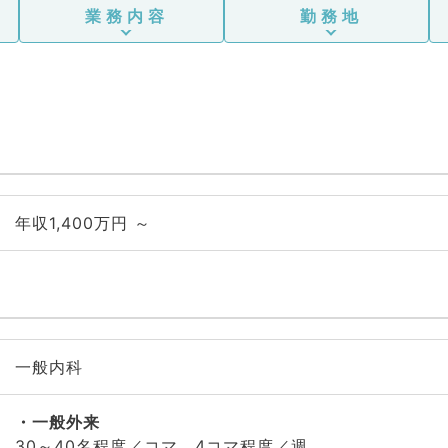
業務内容
勤務地
年収1,400万円 ～
一般内科
一般外来
30～40名程度／コマ、4コマ程度／週