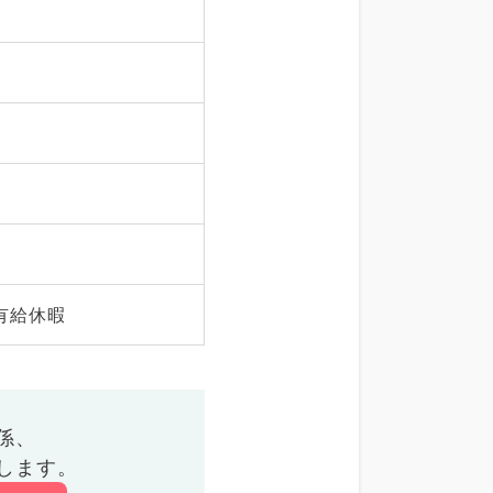
有給休暇
係、
します。