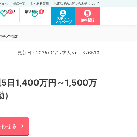
さまへ
拠点一覧
よくある質問
お電話でのお問い合わせについて
に入り求人
0
最近見た求人
1
スポット
無料登録
マイページ
般内科／常勤）
更新日 : 2025/01/17
求人No : 626513
,400万円～1,500万
勤）
合わせる