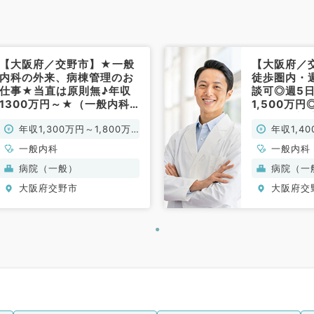
【大阪府／交野市】★一般
【大阪府／
内科の外来、病棟管理のお
徒歩圏内・
仕事★当直は原則無♪年収
談可◎週5日
1300万円～★（一般内科
1,500万
／常勤）
理・救急対
年収1,300万円～1,800万
年収1,4
（総合内科
円
一般内科
一般内科
病院（一般）
病院（一
大阪府交野市
大阪府交