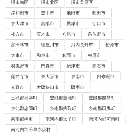
堺市南区
堺市北区
堺市美原区
岸和田市
豊中市
池田市
吹田市
泉大津市
高槻市
貝塚市
守口市
枚方市
茨木市
八尾市
泉佐野市
富田林市
寝屋川市
河内長野市
松原市
大東市
和泉市
箕面市
柏原市
羽曳野市
門真市
摂津市
高石市
藤井寺市
東大阪市
泉南市
四條畷市
交野市
大阪狭山市
阪南市
三島郡島本町
豊能郡豊能町
豊能郡能勢町
泉北郡忠岡町
泉南郡熊取町
泉南郡田尻町
泉南郡岬町
南河内郡太子町
南河内郡河南町
南河内郡千早赤阪村