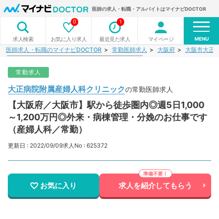
医師の求人・転職・アルバイトはマイナビDOCTOR
0
1
MENU
お気に入り求人
最近見た求人
マイページ
求人検索
医師求人・転職のマイナビDOCTOR
常勤医師求人
大阪府
大阪市大正
常勤求人
大正病院附属産婦人科クリニック
の常勤医師求人
【大阪府／大阪市】駅から徒歩圏内◎週5日1,000
～1,200万円◎外来・病棟管理・分娩のお仕事です
（産婦人科／常勤）
更新日 : 2022/09/09
求人No : 625372
お気に入り
求人を紹介してもらう