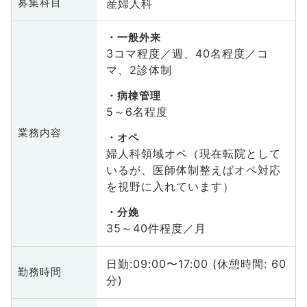
産婦人科
募集科目
一般外来
3コマ程度／週、40名程度／コ
マ、2診体制
病棟管理
5～6名程度
業務内容
オペ
婦人科領域オペ（現在転院として
いるが、医師体制整えばオペ対応
を視野に入れています）
分娩
35～40件程度／月
日勤:09:00〜17:00 (休憩時間: 60
勤務時間
分)