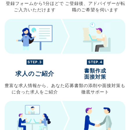
登録フォームから
1分ほどで
ご登録後、
アドバイザーが転
ご入力
いただけます
職の
ご希望を伺います
STEP.3
STEP.4
書類作成
求人のご紹介
面接対策
豊富な求人情報から、
あなた
応募書類の
添削や面接対策も
に合った求人を
ご紹介
徹底サポート