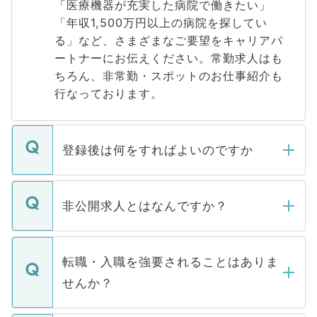
「医療機器が充実した病院で働きたい」
「年収1,500万円以上の病院を探してい
る」など、さまざまなご要望をキャリアパ
ートナーにお伝えください。常勤求人はも
ちろん、非常勤・スポットのお仕事紹介も
行なっております。
登録後は何をすればよいのですか
ご登録いただきましたら、弊社担当者がご
登録内容を確認し、その後メールもしくは
非公開求人とはなんですか？
お電話にて次のステップのご案内をいたし
ます。通常、5営業日以内にはご連絡をせて
マイナビDOCTORで取り扱っている求人の
いただきますので、しばらくお待ちくださ
うち約3割は、Webサイトからご覧いただ
転職・入職を強要されることはありま
い。
けない「非公開求人」です。非公開求人は
せんか？
下記の理由によって、一般には公開してい
ません。