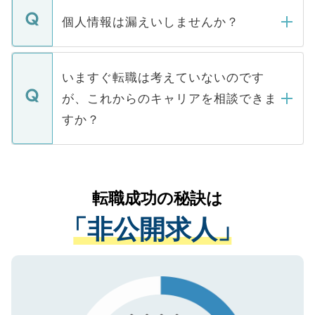
転職・入職を強要することは一切ありませ
ん。また、仮に応募先から内定をいただい
個人情報は漏えいしませんか？
■応募殺到を避けるため 人気のある医療機
たとしても、ご本人が納得しない限り、内
関を公にしてしまうと、応募が殺到する場
定を承諾する必要はありません。内定先へ
個人情報が漏えいすることはありませんの
合があります。 選考を効率よく行うため
の辞退の連絡はキャリアパートナーが行い
で、ご安心ください。当サイトからの登録
いますぐ転職は考えていないのです
に、医療機関が求める条件に合った人材の
ますので、ご安心ください。
などで収集したご登録者様の個人情報は、
が、これからのキャリアを相談できま
みを人材紹介会社に依頼するケースが増え
ご本人のキャリアアップおよび転職活動の
ています。
すか？
支援を目的に使用いたします。お預かりし
ているすべての個人データはご本人の許可
お気軽にご相談ください。先生専任のキャ
なく、医療機関側に開示したり、第三者に
リアパートナーが将来のご希望などをおう
提供することは一切ありません。また弊社
かがいして、現在の医療機関の状況や紹介
転職成功の秘訣は
は、個人情報の取り扱いについての厳密な
経験をまじえながら、適切なアドバイスを
管理基準を満たした事業者のみに付与され
「非公開求人」
させていただきます。すぐにご転職をされ
る、プライバシーマークを取得済みです。
ない方には、長期的なサポートが可能です
ご登録いただいた個人情報は、SSL（デー
ので、まずはご登録ください。
タ暗号化）によって保護されていますの
で、機密保持に関してもご安心ください。