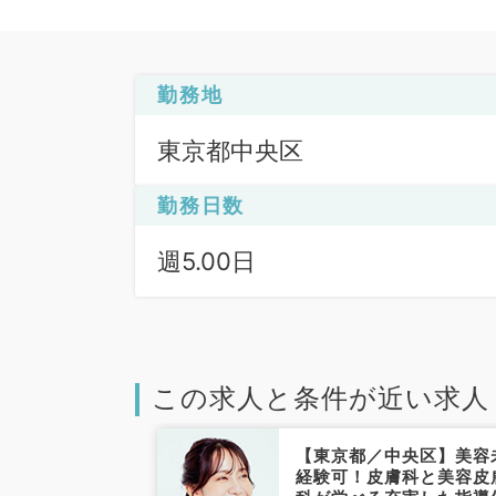
勤務地
東京都中央区
勤務日数
週5.00日
この求人と条件が近い求人
中央区】週5日
【東京都／中央区】美容
0万円～◎駅チカ
経験可！皮膚科と美容皮