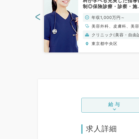
抜群☆クリニッ
科が学べる充実した指導
、施術、オペの
制◎保険診療・診察・施
（美容皮膚科・
術・をおまかせ（皮膚科
<
00万円～
年収1,000万円～
常勤）
美容皮膚科／常勤）
、美容皮膚科
美容外科、皮膚科、美
膚科
(保険診療)
クリニック(美容・自由
療）
央区
東京都中央区
給与
求人詳細