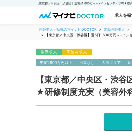
求人を探
医師求人・転職のマイナビDOCTOR
常勤医師求人
【東京都／中央区・渋谷区】週5日1,600万円～+
常勤求人
高給与求人
年収1,800万円以上
当直なし
人気エリア
駅
【東京都／中央区・渋谷区
★研修制度充実（美容外