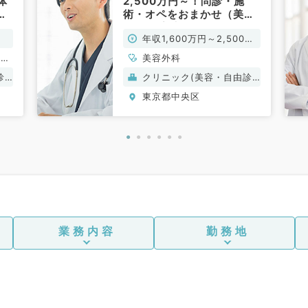
体
2,500万円～！問診・施
術・オペをおまかせ（美容
、
外科,、美容皮膚科／常勤）
年収1,600万円～2,500万
円
容皮
美容外科
診
クリニック(美容・自由診
療）
東京都中央区
業務内容
勤務地