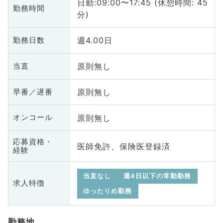
日勤:09:00〜17:45 (休憩時間: 45
勤務時間
分)
週4.00日
勤務日数
原則無し
当直
原則無し
早番／遅番
原則無し
オンコール
応募資格・
医師免許、保険医登録済
経験
当直なし
週4日以下の常勤勤務
求人特徴
ゆったりめ勤務
勤務地