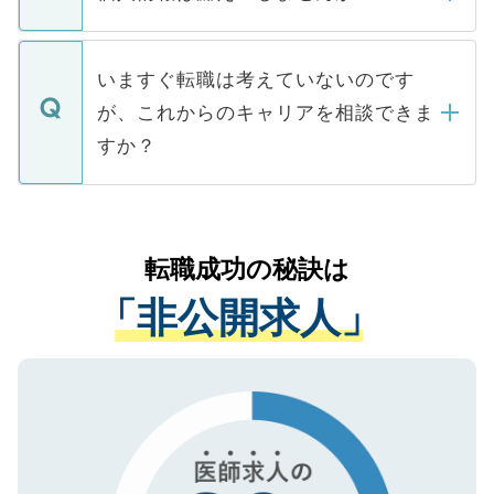
■応募殺到を避けるため 人気のある医療機
たとしても、ご本人が納得しない限り、内
関を公にしてしまうと、応募が殺到する場
定を承諾する必要はありません。内定先へ
個人情報が漏えいすることはありませんの
合があります。 選考を効率よく行うため
の辞退の連絡はキャリアパートナーが行い
で、ご安心ください。当サイトからの登録
いますぐ転職は考えていないのです
に、医療機関が求める条件に合った人材の
ますので、ご安心ください。
などで収集したご登録者様の個人情報は、
が、これからのキャリアを相談できま
みを人材紹介会社に依頼するケースが増え
ご本人のキャリアアップおよび転職活動の
ています。
すか？
支援を目的に使用いたします。お預かりし
ているすべての個人データはご本人の許可
お気軽にご相談ください。先生専任のキャ
なく、医療機関側に開示したり、第三者に
リアパートナーが将来のご希望などをおう
提供することは一切ありません。また弊社
かがいして、現在の医療機関の状況や紹介
転職成功の秘訣は
は、個人情報の取り扱いについての厳密な
経験をまじえながら、適切なアドバイスを
管理基準を満たした事業者のみに付与され
「非公開求人」
させていただきます。すぐにご転職をされ
る、プライバシーマークを取得済みです。
ない方には、長期的なサポートが可能です
ご登録いただいた個人情報は、SSL（デー
ので、まずはご登録ください。
タ暗号化）によって保護されていますの
で、機密保持に関してもご安心ください。