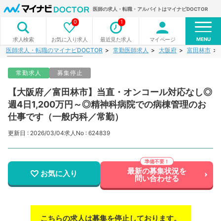
医師の求人・転職・アルバイトはマイナビDOCTOR
0
1
MENU
お気に入り求人
最近見た求人
マイページ
求人検索
医師求人・転職のマイナビDOCTOR
常勤医師求人
大阪府
富田林市
常勤求人
募集停止
【大阪府／富田林市】当直・オンコール対応なし◎
週4日1,200万円～◎精神科病院での病棟管理のお
仕事です（一般内科／常勤）
更新日 : 2026/03/04
求人No : 624839
最新の募集状況を
お気に入り
問い合わせる
こちらの求人は募集を停止しております。