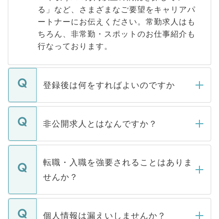
る」など、さまざまなご要望をキャリアパ
ートナーにお伝えください。常勤求人はも
ちろん、非常勤・スポットのお仕事紹介も
行なっております。
登録後は何をすればよいのですか
ご登録いただきましたら、弊社担当者がご
登録内容を確認し、その後メールもしくは
非公開求人とはなんですか？
お電話にて次のステップのご案内をいたし
ます。通常、5営業日以内にはご連絡をせて
マイナビDOCTORで取り扱っている求人の
いただきますので、しばらくお待ちくださ
うち約3割は、Webサイトからご覧いただ
転職・入職を強要されることはありま
い。
けない「非公開求人」です。非公開求人は
せんか？
下記の理由によって、一般には公開してい
ません。
転職・入職を強要することは一切ありませ
ん。また、仮に応募先から内定をいただい
個人情報は漏えいしませんか？