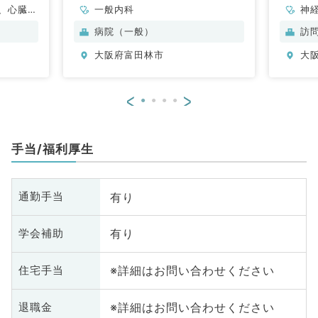
、心臓血
一般内科
神
器内科、
循
病院（一般）
訪
、内分
内
大阪府富田林市
大
、外科系
科
外科
科
<
>
手当/福利厚生
有り
通勤手当
有り
学会補助
※詳細はお問い合わせください
住宅手当
※詳細はお問い合わせください
退職金