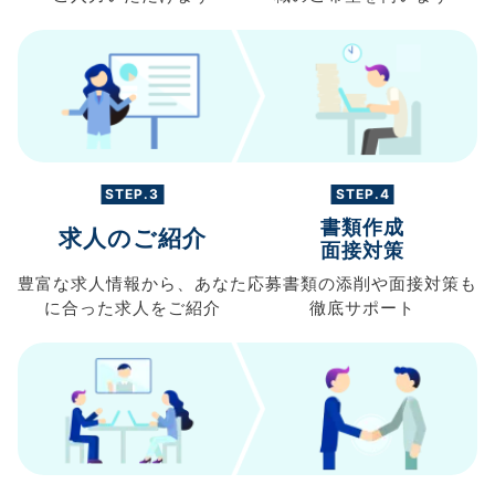
STEP.3
STEP.4
書類作成
求人のご紹介
面接対策
豊富な求人情報から、
あなた
応募書類の
添削や面接対策も
に合った求人を
ご紹介
徹底サポート