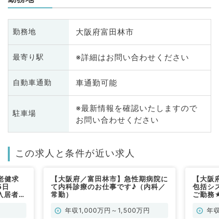
大阪府富田林市
勤務地
※詳細はお問い合わせください
最寄り駅
車通勤可能
自動車通勤
※最新情報を確認いたしますので
駐車場
お問い合わせください
この求人と条件が近い求人
老健求
【大阪府／富田林市】急性期病院に
【大阪
5日
て内科診療のお仕事です♪（内科／
包括シ
◎入居者の
常勤）
ご勤務★
（科目不
診療・
科系／
年収1,000万円～1,500万円
年収