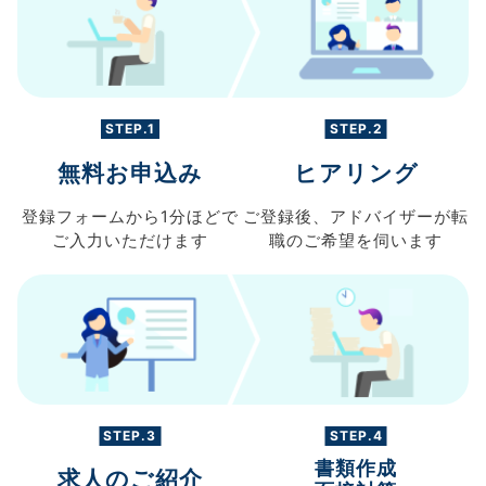
STEP.1
STEP.2
無料お申込み
ヒアリング
登録フォームから
1分ほどで
ご登録後、
アドバイザーが転
ご入力
いただけます
職の
ご希望を伺います
STEP.3
STEP.4
書類作成
求人のご紹介