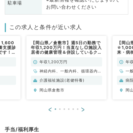
駐車場
お問い合わせください
この求人と条件が近い求人
,600
【岡山県／倉敷市】週5日の勤務で
【岡山
養支援診
年収1,200万円！当直なし◎施設入
☆1,0
です！
居者の健康管理＆併設しているクリ
来・病
ニックの外来のお仕事（内科系／常
のお仕
勤）
系／常
年収1,200万円
年収
神経内科、一般内科、循環器内
一
科、呼吸器内科、消化器内科、内
科
介護福祉施設(老健特養)
病
分泌・代謝内科、腎臓内科、老年
岡山県倉敷市
岡
内科、血液内科、膠原病科
<
>
手当/福利厚生