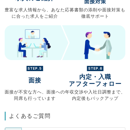
面接対策
豊富な求人情報から、
あなた
応募書類の
添削や面接対策も
に合った求人を
ご紹介
徹底サポート
STEP.5
STEP.6
内定・入職
面接
アフターフォロー
面接が不安な方へ、
面接への
年収交渉や
入社日調整まで、
同席も
行っています
内定後もバックアップ
よくあるご質問