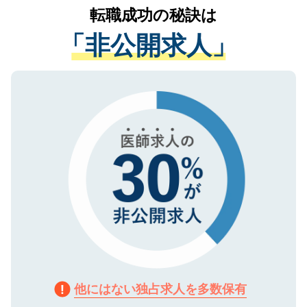
かがいして、現在の医療機関の状況や紹介
転職成功の秘訣は
は、個人情報の取り扱いについての厳密な
経験をまじえながら、適切なアドバイスを
管理基準を満たした事業者のみに付与され
「非公開求人」
させていただきます。すぐにご転職をされ
る、プライバシーマークを取得済みです。
ない方には、長期的なサポートが可能です
ご登録いただいた個人情報は、SSL（デー
ので、まずはご登録ください。
タ暗号化）によって保護されていますの
で、機密保持に関してもご安心ください。
他にはない独占求人を多数保有