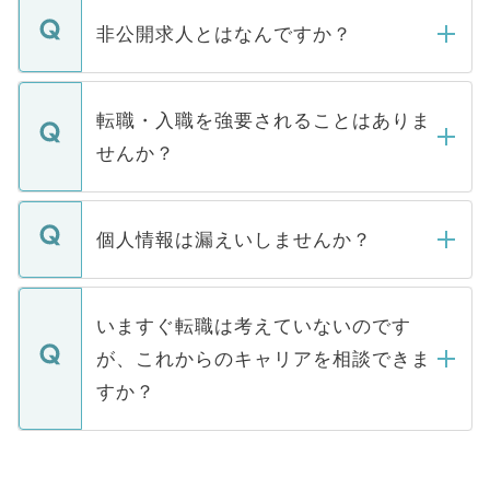
ご登録いただきましたら、弊社担当者がご
登録内容を確認し、その後メールもしくは
非公開求人とはなんですか？
お電話にて次のステップのご案内をいたし
ます。通常、5営業日以内にはご連絡をせて
マイナビDOCTORで取り扱っている求人の
いただきますので、しばらくお待ちくださ
うち約3割は、Webサイトからご覧いただ
転職・入職を強要されることはありま
い。
けない「非公開求人」です。非公開求人は
せんか？
下記の理由によって、一般には公開してい
ません。
転職・入職を強要することは一切ありませ
ん。また、仮に応募先から内定をいただい
個人情報は漏えいしませんか？
■応募殺到を避けるため 人気のある医療機
たとしても、ご本人が納得しない限り、内
関を公にしてしまうと、応募が殺到する場
定を承諾する必要はありません。内定先へ
個人情報が漏えいすることはありませんの
合があります。 選考を効率よく行うため
の辞退の連絡はキャリアパートナーが行い
で、ご安心ください。当サイトからの登録
いますぐ転職は考えていないのです
に、医療機関が求める条件に合った人材の
ますので、ご安心ください。
などで収集したご登録者様の個人情報は、
が、これからのキャリアを相談できま
みを人材紹介会社に依頼するケースが増え
ご本人のキャリアアップおよび転職活動の
ています。
すか？
支援を目的に使用いたします。お預かりし
ているすべての個人データはご本人の許可
お気軽にご相談ください。先生専任のキャ
なく、医療機関側に開示したり、第三者に
リアパートナーが将来のご希望などをおう
提供することは一切ありません。また弊社