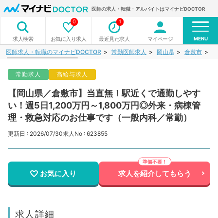
医師の求人・転職・アルバイトはマイナビDOCTOR
0
1
MENU
お気に入り求人
最近見た求人
マイページ
求人検索
医師求人・転職のマイナビDOCTOR
常勤医師求人
岡山県
倉敷市
【
常勤求人
高給与求人
【岡山県／倉敷市】当直無！駅近くで通勤しやす
い！週5日1,200万円～1,800万円◎外来・病棟管
理・救急対応のお仕事です（一般内科／常勤）
更新日 : 2026/07/30
求人No : 623855
お気に入り
求人を紹介してもらう
求人詳細