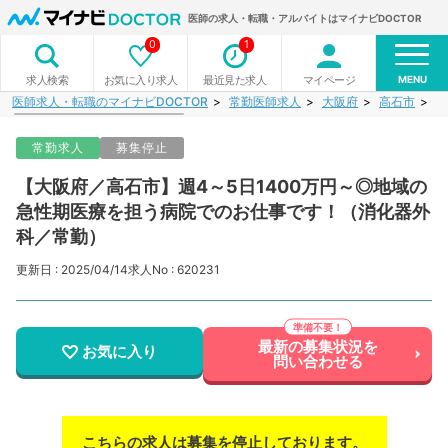
医師の求人・転職・アルバイトはマイナビDOCTOR
0
1
MENU
お気に入り求人
最近見た求人
マイページ
求人検索
医師求人・転職のマイナビDOCTOR
常勤医師求人
大阪府
高石市
【
常勤求人
募集停止
【大阪府／高石市】週4～5日1400万円～◎地域の
急性期医療を担う病院でのお仕事です！（消化器外
科／常勤）
更新日 : 2025/04/14
求人No : 620231
最新の募集状況を
お気に入り
問い合わせる
こちらの求人は募集を停止しております。