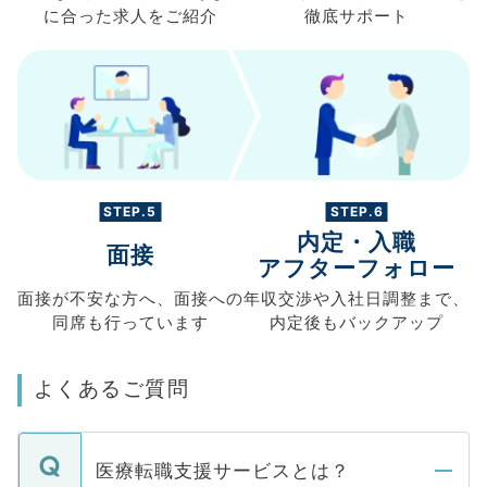
に合った求人を
ご紹介
徹底サポート
STEP.5
STEP.6
内定・入職
面接
アフターフォロー
面接が不安な方へ、
面接への
年収交渉や
入社日調整まで、
同席も
行っています
内定後もバックアップ
よくあるご質問
医療転職支援サービスとは？