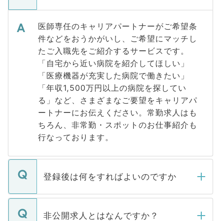
医師専任のキャリアパートナーがご希望条
件などをおうかがいし、ご希望にマッチし
たご入職先をご紹介するサービスです。
「自宅から近い病院を紹介してほしい」
「医療機器が充実した病院で働きたい」
「年収1,500万円以上の病院を探してい
る」など、さまざまなご要望をキャリアパ
ートナーにお伝えください。常勤求人はも
ちろん、非常勤・スポットのお仕事紹介も
行なっております。
登録後は何をすればよいのですか
ご登録いただきましたら、弊社担当者がご
登録内容を確認し、その後メールもしくは
非公開求人とはなんですか？