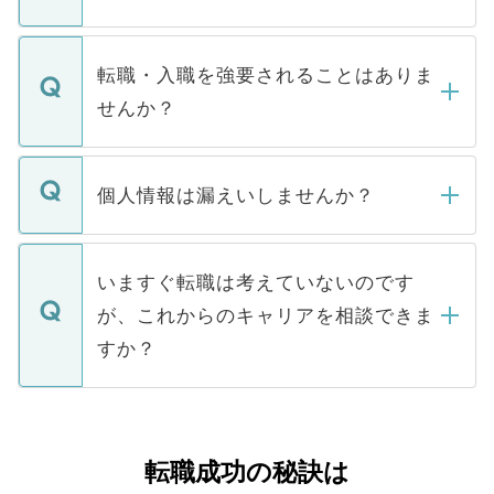
お電話にて次のステップのご案内をいたし
ます。通常、5営業日以内にはご連絡をせて
マイナビDOCTORで取り扱っている求人の
いただきますので、しばらくお待ちくださ
うち約3割は、Webサイトからご覧いただ
転職・入職を強要されることはありま
い。
けない「非公開求人」です。非公開求人は
せんか？
下記の理由によって、一般には公開してい
ません。
転職・入職を強要することは一切ありませ
ん。また、仮に応募先から内定をいただい
個人情報は漏えいしませんか？
■応募殺到を避けるため 人気のある医療機
たとしても、ご本人が納得しない限り、内
関を公にしてしまうと、応募が殺到する場
定を承諾する必要はありません。内定先へ
個人情報が漏えいすることはありませんの
合があります。 選考を効率よく行うため
の辞退の連絡はキャリアパートナーが行い
で、ご安心ください。当サイトからの登録
いますぐ転職は考えていないのです
に、医療機関が求める条件に合った人材の
ますので、ご安心ください。
などで収集したご登録者様の個人情報は、
が、これからのキャリアを相談できま
みを人材紹介会社に依頼するケースが増え
ご本人のキャリアアップおよび転職活動の
ています。
すか？
支援を目的に使用いたします。お預かりし
ているすべての個人データはご本人の許可
お気軽にご相談ください。先生専任のキャ
なく、医療機関側に開示したり、第三者に
リアパートナーが将来のご希望などをおう
提供することは一切ありません。また弊社
かがいして、現在の医療機関の状況や紹介
転職成功の秘訣は
は、個人情報の取り扱いについての厳密な
経験をまじえながら、適切なアドバイスを