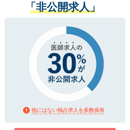
管理基準を満たした事業者のみに付与され
「非公開求人」
させていただきます。すぐにご転職をされ
る、プライバシーマークを取得済みです。
ない方には、長期的なサポートが可能です
ご登録いただいた個人情報は、SSL（デー
ので、まずはご登録ください。
タ暗号化）によって保護されていますの
で、機密保持に関してもご安心ください。
他にはない独占求人を多数保有