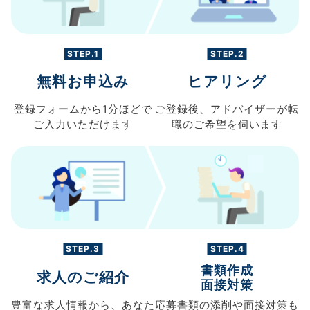
STEP.1
STEP.2
無料お申込み
ヒアリング
登録フォームから
1分ほどで
ご登録後、
アドバイザーが転
ご入力
いただけます
職の
ご希望を伺います
STEP.3
STEP.4
書類作成
求人のご紹介
面接対策
豊富な求人情報から、
あなた
応募書類の
添削や面接対策も