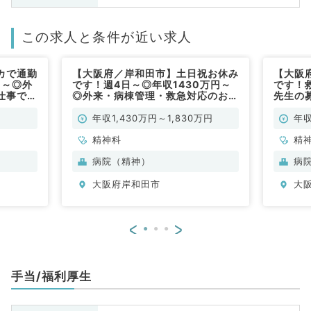
この求人と条件が近い求人
カで通勤
【大阪府／岸和田市】土日祝お休み
【大阪
円～◎外
です！週4日～◎年収1430万円～
です！
仕事です
◎外来・病棟管理・救急対応のお仕
先生の募
事です（精神科／常勤）
～◎外
仕事で
年収1,430万円～1,830万円
年収
精神科
精
病院（精神）
病
大阪府岸和田市
大
<
>
手当/福利厚生