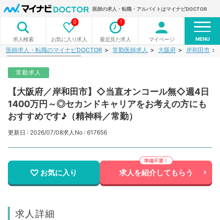
医師の求人・転職・アルバイトはマイナビDOCTOR
0
1
MENU
お気に入り求人
最近見た求人
マイページ
求人検索
医師求人・転職のマイナビDOCTOR
常勤医師求人
大阪府
岸和田市
常勤求人
【大阪府／岸和田市】◇当直オンコール無◇週4日
1400万円～◎セカンドキャリアをお考えの方にも
おすすめです♪（精神科／常勤）
更新日 : 2026/07/08
求人No : 617656
お気に入り
求人を紹介してもらう
求人詳細