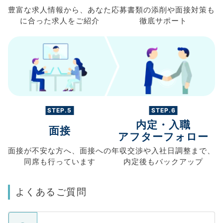
豊富な求人情報から、
あなた
応募書類の
添削や面接対策も
に合った求人を
ご紹介
徹底サポート
STEP.5
STEP.6
内定・入職
面接
アフターフォロー
面接が不安な方へ、
面接への
年収交渉や
入社日調整まで、
同席も
行っています
内定後もバックアップ
よくあるご質問