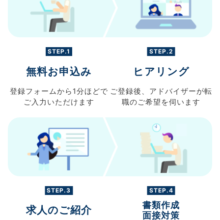
STEP.1
STEP.2
無料お申込み
ヒアリング
登録フォームから
1分ほどで
ご登録後、
アドバイザーが転
ご入力
いただけます
職の
ご希望を伺います
STEP.3
STEP.4
書類作成
求人のご紹介
面接対策