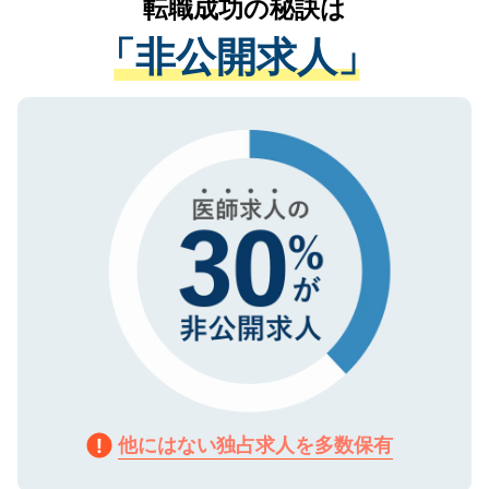
転職成功の秘訣は
は、個人情報の取り扱いについての厳密な
経験をまじえながら、適切なアドバイスを
管理基準を満たした事業者のみに付与され
「非公開求人」
させていただきます。すぐにご転職をされ
る、プライバシーマークを取得済みです。
ない方には、長期的なサポートが可能です
ご登録いただいた個人情報は、SSL（デー
ので、まずはご登録ください。
タ暗号化）によって保護されていますの
で、機密保持に関してもご安心ください。
他にはない独占求人を多数保有