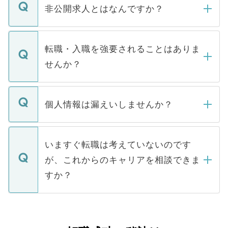
登録内容を確認し、その後メールもしくは
非公開求人とはなんですか？
お電話にて次のステップのご案内をいたし
ます。通常、5営業日以内にはご連絡をせて
マイナビDOCTORで取り扱っている求人の
いただきますので、しばらくお待ちくださ
うち約3割は、Webサイトからご覧いただ
転職・入職を強要されることはありま
い。
けない「非公開求人」です。非公開求人は
せんか？
下記の理由によって、一般には公開してい
ません。
転職・入職を強要することは一切ありませ
ん。また、仮に応募先から内定をいただい
個人情報は漏えいしませんか？
■応募殺到を避けるため 人気のある医療機
たとしても、ご本人が納得しない限り、内
関を公にしてしまうと、応募が殺到する場
定を承諾する必要はありません。内定先へ
個人情報が漏えいすることはありませんの
合があります。 選考を効率よく行うため
の辞退の連絡はキャリアパートナーが行い
で、ご安心ください。当サイトからの登録
いますぐ転職は考えていないのです
に、医療機関が求める条件に合った人材の
ますので、ご安心ください。
などで収集したご登録者様の個人情報は、
が、これからのキャリアを相談できま
みを人材紹介会社に依頼するケースが増え
ご本人のキャリアアップおよび転職活動の
ています。
すか？
支援を目的に使用いたします。お預かりし
ているすべての個人データはご本人の許可
お気軽にご相談ください。先生専任のキャ
なく、医療機関側に開示したり、第三者に
リアパートナーが将来のご希望などをおう
提供することは一切ありません。また弊社
かがいして、現在の医療機関の状況や紹介