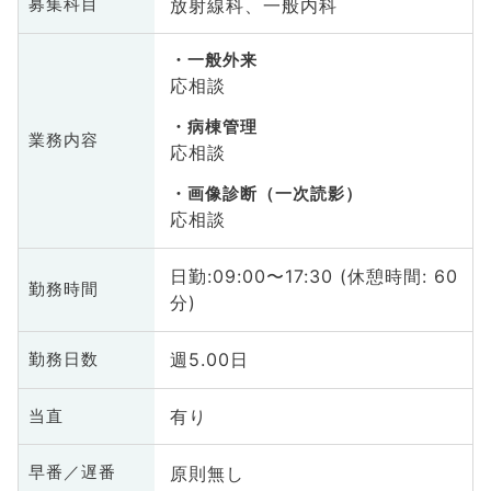
放射線科、一般内科
募集科目
一般外来
応相談
病棟管理
業務内容
応相談
画像診断（一次読影）
応相談
日勤:09:00〜17:30 (休憩時間: 60
勤務時間
分)
週5.00日
勤務日数
有り
当直
原則無し
早番／遅番