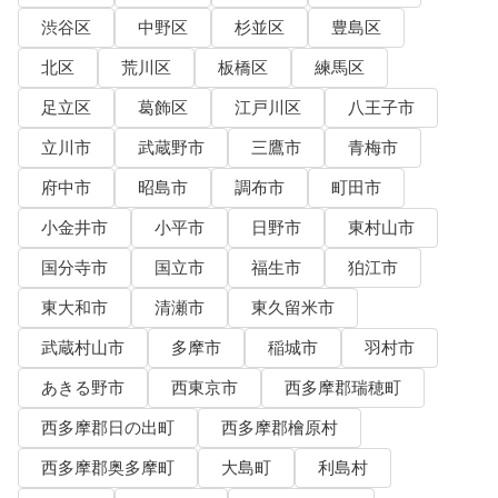
渋谷区
中野区
杉並区
豊島区
北区
荒川区
板橋区
練馬区
足立区
葛飾区
江戸川区
八王子市
立川市
武蔵野市
三鷹市
青梅市
府中市
昭島市
調布市
町田市
小金井市
小平市
日野市
東村山市
国分寺市
国立市
福生市
狛江市
東大和市
清瀬市
東久留米市
武蔵村山市
多摩市
稲城市
羽村市
あきる野市
西東京市
西多摩郡瑞穂町
西多摩郡日の出町
西多摩郡檜原村
西多摩郡奥多摩町
大島町
利島村