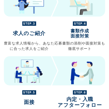
STEP.3
STEP.4
書類作成
求人のご紹介
面接対策
豊富な求人情報から、
あなた
応募書類の
添削や面接対策も
に合った求人を
ご紹介
徹底サポート
STEP.5
STEP.6
内定・入職
面接
アフターフォロー