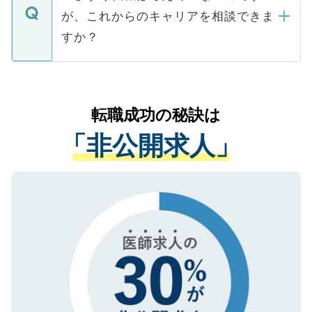
に、医療機関が求める条件に合った人材の
ますので、ご安心ください。
などで収集したご登録者様の個人情報は、
が、これからのキャリアを相談できま
みを人材紹介会社に依頼するケースが増え
ご本人のキャリアアップおよび転職活動の
ています。
すか？
支援を目的に使用いたします。お預かりし
ているすべての個人データはご本人の許可
お気軽にご相談ください。先生専任のキャ
なく、医療機関側に開示したり、第三者に
リアパートナーが将来のご希望などをおう
提供することは一切ありません。また弊社
かがいして、現在の医療機関の状況や紹介
転職成功の秘訣は
は、個人情報の取り扱いについての厳密な
経験をまじえながら、適切なアドバイスを
管理基準を満たした事業者のみに付与され
「非公開求人」
させていただきます。すぐにご転職をされ
る、プライバシーマークを取得済みです。
ない方には、長期的なサポートが可能です
ご登録いただいた個人情報は、SSL（デー
ので、まずはご登録ください。
タ暗号化）によって保護されていますの
で、機密保持に関してもご安心ください。