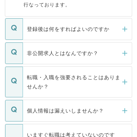
行なっております。
登録後は何をすればよいのですか
ご登録いただきましたら、弊社担当者がご
登録内容を確認し、その後メールもしくは
非公開求人とはなんですか？
お電話にて次のステップのご案内をいたし
ます。通常、5営業日以内にはご連絡をせて
マイナビDOCTORで取り扱っている求人の
いただきますので、しばらくお待ちくださ
うち約3割は、Webサイトからご覧いただ
転職・入職を強要されることはありま
い。
けない「非公開求人」です。非公開求人は
せんか？
下記の理由によって、一般には公開してい
ません。
転職・入職を強要することは一切ありませ
ん。また、仮に応募先から内定をいただい
個人情報は漏えいしませんか？
■応募殺到を避けるため 人気のある医療機
たとしても、ご本人が納得しない限り、内
関を公にしてしまうと、応募が殺到する場
定を承諾する必要はありません。内定先へ
個人情報が漏えいすることはありませんの
合があります。 選考を効率よく行うため
の辞退の連絡はキャリアパートナーが行い
で、ご安心ください。当サイトからの登録
いますぐ転職は考えていないのです