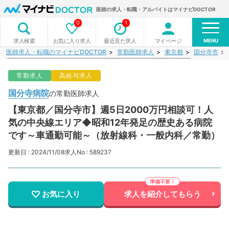
医師の求人・転職・アルバイトはマイナビDOCTOR
0
1
MENU
お気に入り求人
最近見た求人
マイページ
求人検索
医師求人・転職のマイナビDOCTOR
常勤医師求人
東京都
国分寺市
常勤求人
高給与求人
国分寺病院
の常勤医師求人
【東京都／国分寺市】週5日2000万円相談可！人
気の中央線エリア◆昭和12年発足の歴史ある病院
です～車通勤可能～（放射線科・一般内科／常勤）
更新日 : 2024/11/08
求人No : 589237
お気に入り
求人を紹介してもらう