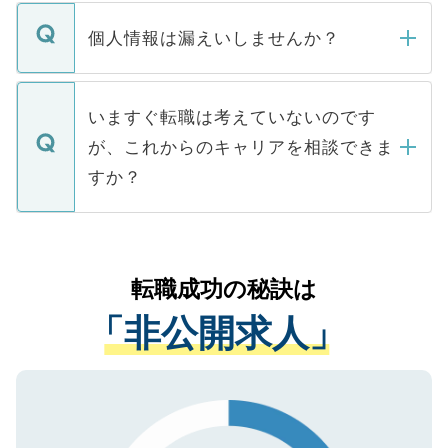
転職・入職を強要することは一切ありませ
ん。また、仮に応募先から内定をいただい
個人情報は漏えいしませんか？
■応募殺到を避けるため 人気のある医療機
たとしても、ご本人が納得しない限り、内
関を公にしてしまうと、応募が殺到する場
定を承諾する必要はありません。内定先へ
個人情報が漏えいすることはありませんの
合があります。 選考を効率よく行うため
の辞退の連絡はキャリアパートナーが行い
で、ご安心ください。当サイトからの登録
いますぐ転職は考えていないのです
に、医療機関が求める条件に合った人材の
ますので、ご安心ください。
などで収集したご登録者様の個人情報は、
が、これからのキャリアを相談できま
みを人材紹介会社に依頼するケースが増え
ご本人のキャリアアップおよび転職活動の
ています。
すか？
支援を目的に使用いたします。お預かりし
ているすべての個人データはご本人の許可
お気軽にご相談ください。先生専任のキャ
なく、医療機関側に開示したり、第三者に
リアパートナーが将来のご希望などをおう
提供することは一切ありません。また弊社
かがいして、現在の医療機関の状況や紹介
転職成功の秘訣は
は、個人情報の取り扱いについての厳密な
経験をまじえながら、適切なアドバイスを
管理基準を満たした事業者のみに付与され
「非公開求人」
させていただきます。すぐにご転職をされ
る、プライバシーマークを取得済みです。
ない方には、長期的なサポートが可能です
ご登録いただいた個人情報は、SSL（デー
ので、まずはご登録ください。
タ暗号化）によって保護されていますの
で、機密保持に関してもご安心ください。