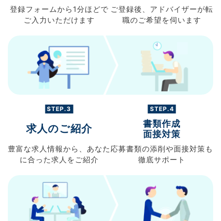
登録フォームから
1分ほどで
ご登録後、
アドバイザーが転
ご入力
いただけます
職の
ご希望を伺います
STEP.3
STEP.4
書類作成
求人のご紹介
面接対策
豊富な求人情報から、
あなた
応募書類の
添削や面接対策も
に合った求人を
ご紹介
徹底サポート