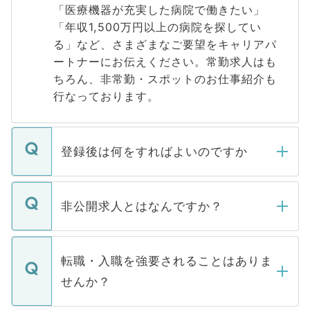
「医療機器が充実した病院で働きたい」
「年収1,500万円以上の病院を探してい
る」など、さまざまなご要望をキャリアパ
ートナーにお伝えください。常勤求人はも
ちろん、非常勤・スポットのお仕事紹介も
行なっております。
登録後は何をすればよいのですか
ご登録いただきましたら、弊社担当者がご
登録内容を確認し、その後メールもしくは
非公開求人とはなんですか？
お電話にて次のステップのご案内をいたし
ます。通常、5営業日以内にはご連絡をせて
マイナビDOCTORで取り扱っている求人の
いただきますので、しばらくお待ちくださ
うち約3割は、Webサイトからご覧いただ
転職・入職を強要されることはありま
い。
けない「非公開求人」です。非公開求人は
せんか？
下記の理由によって、一般には公開してい
ません。