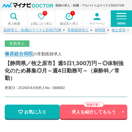
医師の求人・転職・アルバイトはマイナビDOCTOR
0
1
MENU
お気に入り求人
最近見た求人
マイページ
求人検索
医師求人・転職のマイナビDOCTOR
常勤医師求人
静岡県
牧之原市
常勤求人
榛原総合病院
の常勤医師求人
【静岡県／牧之原市】週5日1,300万円～◎体制強
化のため募集◎月～週4日勤務可～（麻酔科／常
勤）
更新日 : 2026/04/06
求人No : 588692
お気に入り
求人を紹介してもらう