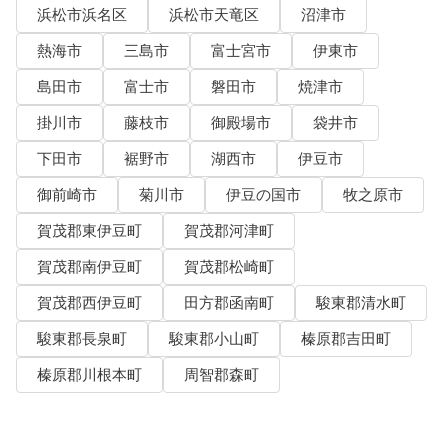
浜松市浜名区
浜松市天竜区
沼津市
熱海市
三島市
富士宮市
伊東市
島田市
富士市
磐田市
焼津市
掛川市
藤枝市
御殿場市
袋井市
下田市
裾野市
湖西市
伊豆市
御前崎市
菊川市
伊豆の国市
牧之原市
賀茂郡東伊豆町
賀茂郡河津町
賀茂郡南伊豆町
賀茂郡松崎町
賀茂郡西伊豆町
田方郡函南町
駿東郡清水町
駿東郡長泉町
駿東郡小山町
榛原郡吉田町
榛原郡川根本町
周智郡森町