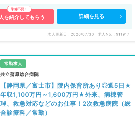
詳細を
見る
人を
紹介してもらう
求人更新日 : 2026/07/30
求人No. : 911917
常勤求人
共立蒲原総合病院
【静岡県／富士市】院内保育所あり◎週5日★
年収1,100万円～1,600万円★外来、病棟管
理、救急対応などのお仕事！2次救急病院（総
合診療科／常勤）