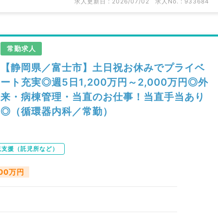
求人更新日 : 2026/07/02
求人No. : 933684
常勤求人
【静岡県／富士市】土日祝お休みでプライベ
ート充実◎週5日1,200万円～2,000万円◎外
来・病棟管理・当直のお仕事！当直手当あり
◎（循環器内科／常勤）
児支援（託児所など）
000万円