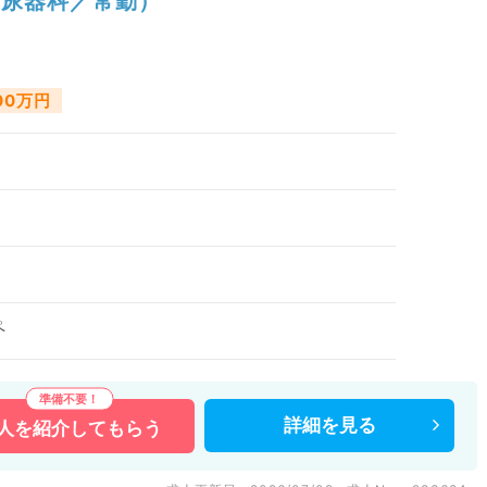
尿器科／常勤）
700万円
ペ
詳細を
見る
人を
紹介してもらう