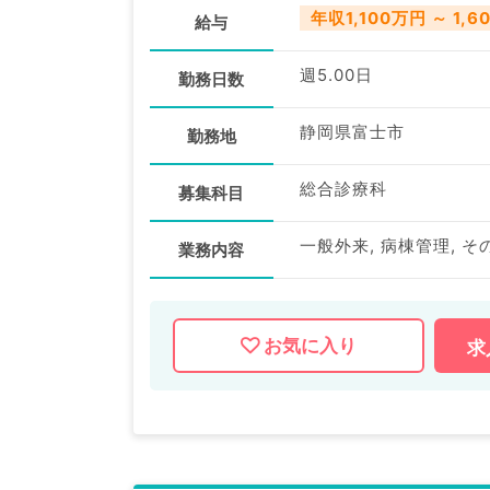
年収1,100万円 ～ 1,6
給与
週5.00日
勤務日数
静岡県富士市
勤務地
総合診療科
募集科目
一般外来, 病棟管理, そ
業務内容
お気に入り
求