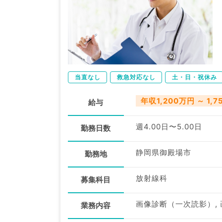
当直なし
救急対応なし
土・日・祝休み
年収1,200万円 ～ 1,
給与
週4.00日〜5.00日
勤務日数
静岡県御殿場市
勤務地
放射線科
募集科目
画像診断（一次読影）,
業務内容