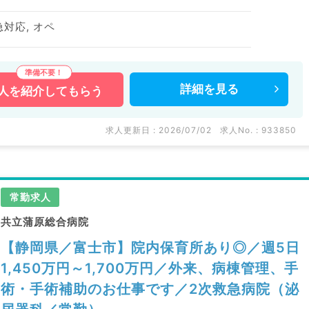
急対応, オペ
詳細を
見る
人を
紹介してもらう
求人更新日 : 2026/07/02
求人No. : 933850
常勤求人
共立蒲原総合病院
【静岡県／富士市】院内保育所あり◎／週5日
1,450万円～1,700万円／外来、病棟管理、手
術・手術補助のお仕事です／2次救急病院（泌