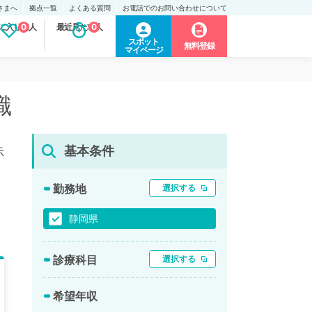
さまへ
拠点一覧
よくある質問
お電話でのお問い合わせについて
に入り求人
0
最近見た求人
0
スポット
無料登録
マイページ
職
基本条件
示
勤務地
選択する
静岡県
診療科目
選択する
希望年収