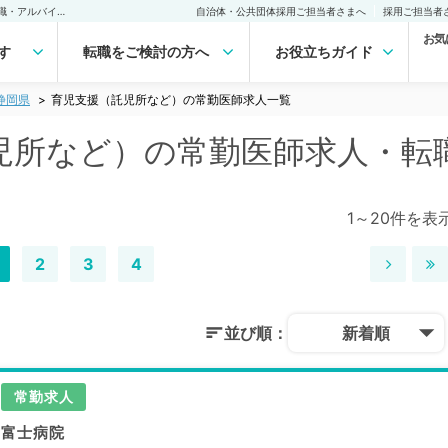
静岡県 育児支援（託児所など）の常勤医師求人・転職｜医師の求人・転職・アルバイトは【マイナビDOCTOR】
自治体・公共団体採用ご担当者さまへ
採用ご担当者
お気
す
転職をご検討の方へ
お役立ちガイド
静岡県
育児支援（託児所など）の常勤医師求人一覧
児所など）の常勤医師求人・転
1～20件を表
2
3
4
並び順：
新着順
常勤求人
富士病院