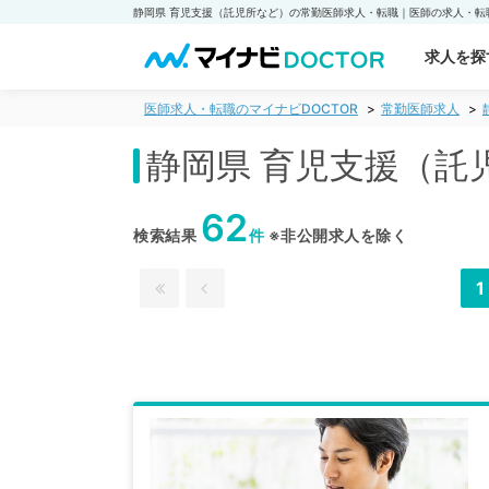
求人を探
医師求人・転職のマイナビDOCTOR
常勤医師求人
静岡県 育児支援（託
62
検索結果
件
※非公開求人を除く
1