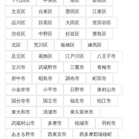
千代田区
中央区
港区
新宿区
文京区
台東区
墨田区
江東区
品川区
目黒区
大田区
世田谷区
渋谷区
中野区
杉並区
豊島区
北区
荒川区
板橋区
練馬区
足立区
葛飾区
江戸川区
八王子市
立川市
武蔵野市
三鷹市
青梅市
府中市
昭島市
調布市
町田市
小金井市
小平市
日野市
東村山市
国分寺市
国立市
福生市
狛江市
東大和市
清瀬市
東久留米市
武蔵村山市
多摩市
稲城市
羽村市
あきる野市
西東京市
西多摩郡瑞穂町