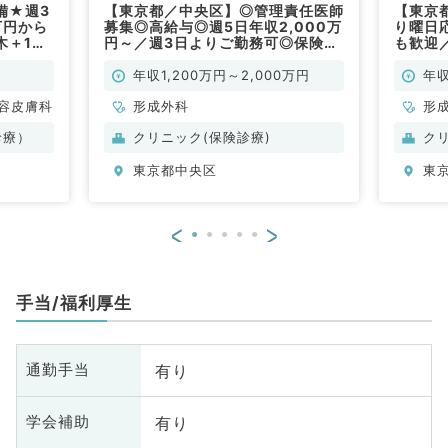
備★週3
【東京都／中央区】◎管理責任医師
【東京
万円から
募集◎高給与◎週5日年収2,000万
り曜日
木＋1曜
円～／週3日よりご勤務可◎保険診
も歓迎
膚科・美
療メインのオペのお仕事★インセ
2,00
ンティブあり♪後期研修医の先生も
人気エ
年収1,200万円～2,000万円
年収
応募可☆（形成外科／常勤）
◎（美
容皮膚科
形成外科
形
容
診療）
クリニック(保険診療)
ク
東京都中央区
東
<
>
手当/福利厚生
有り
通勤手当
有り
学会補助