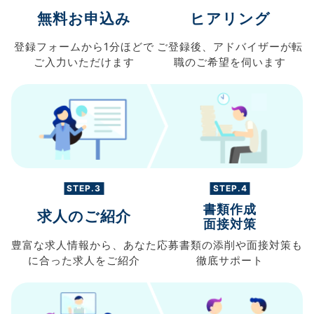
無料お申込み
ヒアリング
登録フォームから
1分ほどで
ご登録後、
アドバイザーが転
ご入力
いただけます
職の
ご希望を伺います
STEP.3
STEP.4
書類作成
求人のご紹介
面接対策
豊富な求人情報から、
あなた
応募書類の
添削や面接対策も
に合った求人を
ご紹介
徹底サポート