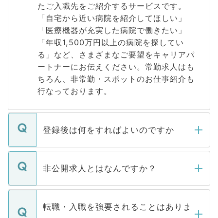
たご入職先をご紹介するサービスです。
「自宅から近い病院を紹介してほしい」
「医療機器が充実した病院で働きたい」
「年収1,500万円以上の病院を探してい
る」など、さまざまなご要望をキャリアパ
ートナーにお伝えください。常勤求人はも
ちろん、非常勤・スポットのお仕事紹介も
行なっております。
登録後は何をすればよいのですか
ご登録いただきましたら、弊社担当者がご
登録内容を確認し、その後メールもしくは
非公開求人とはなんですか？
お電話にて次のステップのご案内をいたし
ます。通常、5営業日以内にはご連絡をせて
マイナビDOCTORで取り扱っている求人の
いただきますので、しばらくお待ちくださ
うち約3割は、Webサイトからご覧いただ
転職・入職を強要されることはありま
い。
けない「非公開求人」です。非公開求人は