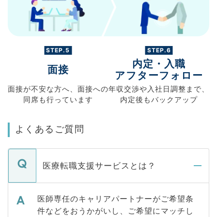
STEP.5
STEP.6
内定・入職
面接
アフターフォロー
面接が不安な方へ、
面接への
年収交渉や
入社日調整まで、
同席も
行っています
内定後もバックアップ
よくあるご質問
医療転職支援サービスとは？
医師専任のキャリアパートナーがご希望条
件などをおうかがいし、ご希望にマッチし