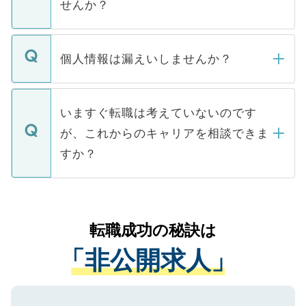
せんか？
下記の理由によって、一般には公開してい
ません。
転職・入職を強要することは一切ありませ
ん。また、仮に応募先から内定をいただい
個人情報は漏えいしませんか？
■応募殺到を避けるため 人気のある医療機
たとしても、ご本人が納得しない限り、内
関を公にしてしまうと、応募が殺到する場
定を承諾する必要はありません。内定先へ
個人情報が漏えいすることはありませんの
合があります。 選考を効率よく行うため
の辞退の連絡はキャリアパートナーが行い
で、ご安心ください。当サイトからの登録
いますぐ転職は考えていないのです
に、医療機関が求める条件に合った人材の
ますので、ご安心ください。
などで収集したご登録者様の個人情報は、
が、これからのキャリアを相談できま
みを人材紹介会社に依頼するケースが増え
ご本人のキャリアアップおよび転職活動の
ています。
すか？
支援を目的に使用いたします。お預かりし
ているすべての個人データはご本人の許可
お気軽にご相談ください。先生専任のキャ
なく、医療機関側に開示したり、第三者に
リアパートナーが将来のご希望などをおう
提供することは一切ありません。また弊社
かがいして、現在の医療機関の状況や紹介
転職成功の秘訣は
は、個人情報の取り扱いについての厳密な
経験をまじえながら、適切なアドバイスを
管理基準を満たした事業者のみに付与され
「非公開求人」
させていただきます。すぐにご転職をされ
る、プライバシーマークを取得済みです。
ない方には、長期的なサポートが可能です
ご登録いただいた個人情報は、SSL（デー
ので、まずはご登録ください。
タ暗号化）によって保護されていますの