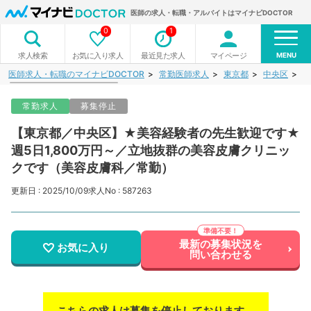
医師の求人・転職・アルバイトはマイナビDOCTOR
0
1
MENU
お気に入り求人
最近見た求人
マイページ
求人検索
医師求人・転職のマイナビDOCTOR
常勤医師求人
東京都
中央区
【
常勤求人
募集停止
【東京都／中央区】★美容経験者の先生歓迎です★
週5日1,800万円～／立地抜群の美容皮膚クリニッ
クです（美容皮膚科／常勤）
更新日 : 2025/10/09
求人No : 587263
最新の募集状況を
お気に入り
問い合わせる
こちらの求人は募集を停止しております。