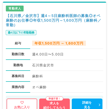
常勤求人
【石川県／金沢市】週4～5日麻酔科医師の募集◎オペ
麻酔のお仕事◎年収1,500万円～1,600万円（麻酔科／
常勤）
週4日以下の常勤勤務
給与
年収1,500万円 ～ 1,600万円
勤務日数
週4.00日〜5.00日
勤務地
石川県金沢市
募集科目
麻酔科
業務内容
オペ麻酔
詳細を
求人を
見る
お気に入り
紹介してもらう