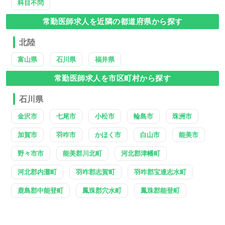
科目不問
常勤医師求人を近隣の都道府県から探す
北陸
富山県
石川県
福井県
常勤医師求人を市区町村から探す
石川県
金沢市
七尾市
小松市
輪島市
珠洲市
加賀市
羽咋市
かほく市
白山市
能美市
野々市市
能美郡川北町
河北郡津幡町
河北郡内灘町
羽咋郡志賀町
羽咋郡宝達志水町
鹿島郡中能登町
鳳珠郡穴水町
鳳珠郡能登町