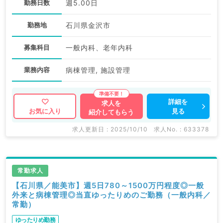
勤務日数
週5.00日
勤務地
石川県金沢市
募集科目
一般内科、老年内科
業務内容
病棟管理, 施設管理
詳細を
求人を
見る
お気に入り
紹介してもらう
求人更新日 : 2025/10/10
求人No. : 633378
常勤求人
【石川県／能美市】週5日780～1500万円程度◎一般
外来と病棟管理◎当直ゆったりめのご勤務（一般内科／
常勤）
ゆったりめ勤務