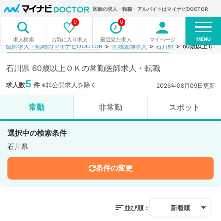
医師の求人・転職・アルバイトはマイナビDOCTOR
0
0
MENU
お気に入り求人
最近見た求人
マイページ
求人検索
医師求人・転職のマイナビDOCTOR
常勤医師求人
石川県
60歳以上Ｏ
石川県 60歳以上ＯＫの常勤医師求人・転職
5
求人数
件
※非公開求人を除く
2026年08月09日更新
常勤
非常勤
スポット
選択中の検索条件
石川県
条件の変更
並び順：
新着順