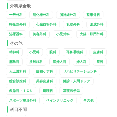
外科系全般
一般外科
消化器外科
脳神経外科
整形外科
呼吸器外科
心臓血管外科
乳腺外科
形成外科
泌尿器科
美容外科
小児外科
大腸・肛門外科
その他
精神科
小児科
眼科
耳鼻咽喉科
皮膚科
麻酔科
放射線科
産婦人科
婦人科
産科
人工透析科
緩和ケア科
リハビリテーション科
総合診療科
美容皮膚科
健診・人間ドック
救急科・ＩＣＵ
病理科
基礎医学系
スポーツ整形外科
ペインクリニック
その他
科目不問