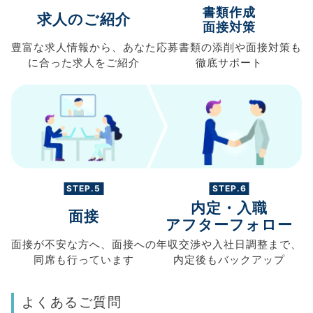
書類作成
求人のご紹介
面接対策
豊富な求人情報から、
あなた
応募書類の
添削や面接対策も
に合った求人を
ご紹介
徹底サポート
STEP.5
STEP.6
内定・入職
面接
アフターフォロー
面接が不安な方へ、
面接への
年収交渉や
入社日調整まで、
同席も
行っています
内定後もバックアップ
よくあるご質問