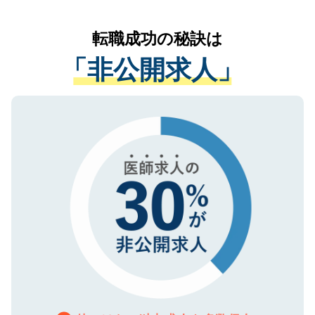
なく、医療機関側に開示したり、第三者に
リアパートナーが将来のご希望などをおう
提供することは一切ありません。また弊社
かがいして、現在の医療機関の状況や紹介
転職成功の秘訣は
は、個人情報の取り扱いについての厳密な
経験をまじえながら、適切なアドバイスを
管理基準を満たした事業者のみに付与され
「非公開求人」
させていただきます。すぐにご転職をされ
る、プライバシーマークを取得済みです。
ない方には、長期的なサポートが可能です
ご登録いただいた個人情報は、SSL（デー
ので、まずはご登録ください。
タ暗号化）によって保護されていますの
で、機密保持に関してもご安心ください。