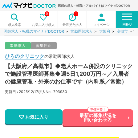
医師の求人・転職・アルバイトはマイナビDOCTOR
0
1
MENU
お気に入り求人
最近見た求人
マイページ
求人検索
医師求人・転職のマイナビDOCTOR
常勤医師求人
大阪府
高槻市
ひ
常勤求人
募集停止
ひろのクリニック
の常勤医師求人
【大阪府／高槻市】◆老人ホーム併設のクリニック
で施設管理医師募集◆週5日1,200万円～／入居者
の健康管理・外来のお仕事です（内科系／常勤）
更新日 : 2025/12/17
求人No : 793930
最新の募集状況を
お気に入り
問い合わせる