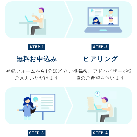
STEP.1
STEP.2
無料お申込み
ヒアリング
登録フォームから
1分ほどで
ご登録後、
アドバイザーが転
ご入力
いただけます
職の
ご希望を伺います
STEP.3
STEP.4