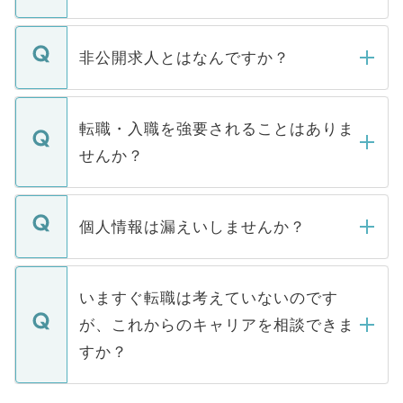
ご登録いただきましたら、弊社担当者がご
登録内容を確認し、その後メールもしくは
非公開求人とはなんですか？
お電話にて次のステップのご案内をいたし
ます。通常、5営業日以内にはご連絡をせて
マイナビDOCTORで取り扱っている求人の
いただきますので、しばらくお待ちくださ
うち約3割は、Webサイトからご覧いただ
転職・入職を強要されることはありま
い。
けない「非公開求人」です。非公開求人は
せんか？
下記の理由によって、一般には公開してい
ません。
転職・入職を強要することは一切ありませ
ん。また、仮に応募先から内定をいただい
個人情報は漏えいしませんか？
■応募殺到を避けるため 人気のある医療機
たとしても、ご本人が納得しない限り、内
関を公にしてしまうと、応募が殺到する場
定を承諾する必要はありません。内定先へ
個人情報が漏えいすることはありませんの
合があります。 選考を効率よく行うため
の辞退の連絡はキャリアパートナーが行い
で、ご安心ください。当サイトからの登録
いますぐ転職は考えていないのです
に、医療機関が求める条件に合った人材の
ますので、ご安心ください。
などで収集したご登録者様の個人情報は、
が、これからのキャリアを相談できま
みを人材紹介会社に依頼するケースが増え
ご本人のキャリアアップおよび転職活動の
ています。
すか？
支援を目的に使用いたします。お預かりし
ているすべての個人データはご本人の許可
お気軽にご相談ください。先生専任のキャ