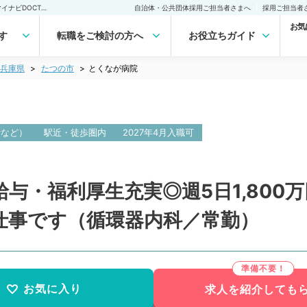
とくなが病院(常勤)の転職・求人｜医師の求人・転職・アルバイトは【マイナビDOCTOR】
自治体・公共団体採用ご担当者さまへ
採用ご担当者
お気
す
転職をご検討の方へ
お役立ちガイド
兵庫県
たつの市
とくなが病院
所など）
駅近・徒歩圏内
2027年4月入職可
・福利厚生充実◎週5日1,800万
仕事です（循環器内科／常勤）
お気に入り
求人を紹介しても