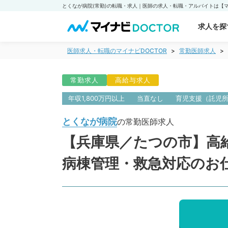
求人を探
医師求人・転職のマイナビDOCTOR
常勤医師求人
常勤求人
高給与求人
年収1,800万円以上
当直なし
育児支援（託児
とくなが病院
の常勤医師求人
【兵庫県／たつの市】高給与
病棟管理・救急対応のお