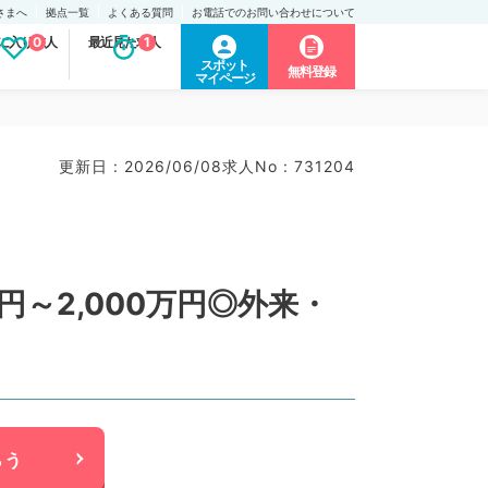
さまへ
拠点一覧
よくある質問
お電話でのお問い合わせについて
に入り求人
0
最近見た求人
1
スポット
無料登録
マイページ
更新日 : 2026/06/08
求人No : 731204
円～2,000万円◎外来・
らう