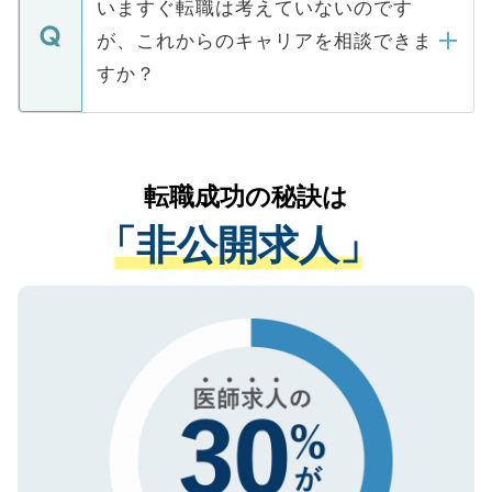
で、ご安心ください。当サイトからの登録
いますぐ転職は考えていないのです
に、医療機関が求める条件に合った人材の
ますので、ご安心ください。
などで収集したご登録者様の個人情報は、
が、これからのキャリアを相談できま
みを人材紹介会社に依頼するケースが増え
ご本人のキャリアアップおよび転職活動の
ています。
すか？
支援を目的に使用いたします。お預かりし
ているすべての個人データはご本人の許可
お気軽にご相談ください。先生専任のキャ
なく、医療機関側に開示したり、第三者に
リアパートナーが将来のご希望などをおう
提供することは一切ありません。また弊社
かがいして、現在の医療機関の状況や紹介
転職成功の秘訣は
は、個人情報の取り扱いについての厳密な
経験をまじえながら、適切なアドバイスを
管理基準を満たした事業者のみに付与され
「非公開求人」
させていただきます。すぐにご転職をされ
る、プライバシーマークを取得済みです。
ない方には、長期的なサポートが可能です
ご登録いただいた個人情報は、SSL（デー
ので、まずはご登録ください。
タ暗号化）によって保護されていますの
で、機密保持に関してもご安心ください。