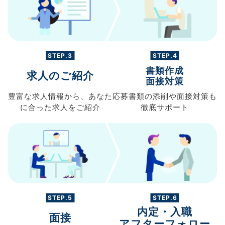
STEP.3
STEP.4
書類作成
求人のご紹介
面接対策
豊富な求人情報から、
あなた
応募書類の
添削や面接対策も
に合った求人を
ご紹介
徹底サポート
STEP.5
STEP.6
内定・入職
面接
アフターフォロー