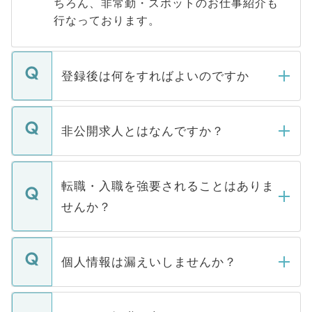
ちろん、非常勤・スポットのお仕事紹介も
行なっております。
登録後は何をすればよいのですか
ご登録いただきましたら、弊社担当者がご
登録内容を確認し、その後メールもしくは
非公開求人とはなんですか？
お電話にて次のステップのご案内をいたし
ます。通常、5営業日以内にはご連絡をせて
マイナビDOCTORで取り扱っている求人の
いただきますので、しばらくお待ちくださ
うち約3割は、Webサイトからご覧いただ
転職・入職を強要されることはありま
い。
けない「非公開求人」です。非公開求人は
せんか？
下記の理由によって、一般には公開してい
ません。
転職・入職を強要することは一切ありませ
ん。また、仮に応募先から内定をいただい
個人情報は漏えいしませんか？
■応募殺到を避けるため 人気のある医療機
たとしても、ご本人が納得しない限り、内
関を公にしてしまうと、応募が殺到する場
定を承諾する必要はありません。内定先へ
個人情報が漏えいすることはありませんの
合があります。 選考を効率よく行うため
の辞退の連絡はキャリアパートナーが行い