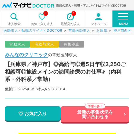
医師の求人・転職・アルバイトはマイナビDOCTOR
0
1
MENU
お気に入り求人
最近見た求人
マイページ
求人検索
医師求人・転職のマイナビDOCTOR
常勤医師求人
兵庫県
神戸市西区
常勤求人
高給与求人
募集停止
みんなのクリニック
の常勤医師求人
【兵庫県／神戸市】◎高給与◎週5日年収2,250ご
相談可◎施設メインの訪問診療のお仕事♪（内科
系・外科系／常勤）
更新日 : 2025/09/16
求人No : 731014
最新の募集状況を
お気に入り
問い合わせる