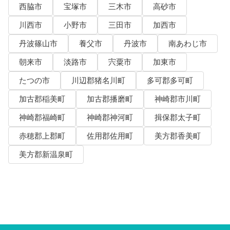
西脇市
宝塚市
三木市
高砂市
川西市
小野市
三田市
加西市
丹波篠山市
養父市
丹波市
南あわじ市
朝来市
淡路市
宍粟市
加東市
たつの市
川辺郡猪名川町
多可郡多可町
加古郡稲美町
加古郡播磨町
神崎郡市川町
神崎郡福崎町
神崎郡神河町
揖保郡太子町
赤穂郡上郡町
佐用郡佐用町
美方郡香美町
美方郡新温泉町