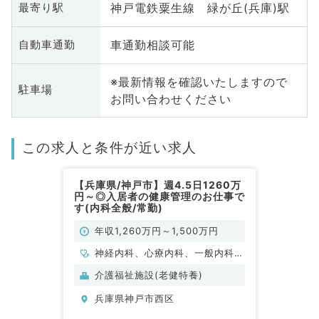
神戸電鉄粟生線 緑が丘(兵庫)駅
最寄り駅
車通勤相談可能
自動車通勤
※最新情報を確認いたしますので
駐車場
お問い合わせください
この求人と条件が近い求人
【兵庫県/神戸市】週4.5日1260万
円～◎入居者の健康管理のお仕事で
す(内科全般/常勤)
年収1,260万円～1,500万円
神経内科、心療内科、一般内科、
循環器内科、呼吸器内科、消化器
介護福祉施設(老健特養)
内科、内分泌・代謝内科、腎臓内
兵庫県神戸市西区
科、老年内科、膠原病科