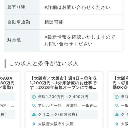
※詳細はお問い合わせください
最寄り駅
相談可能
自動車通勤
※最新情報を確認いたしますので
駐車場
お問い合わせください
この求人と条件が近い求人
のAGA
【大阪府／大阪市】週4日～◎年収
【大阪府
80万円
1,200万円～♪外来診療のお仕事で
円～◎
／常勤）
す！2026年新規オープンにて募集
勤OK
中☆（内科系・皮膚科・アレルギ
師の募
ー科／常勤）
科／常
年収1,200万円～2,400万円
年収
内科、外
アレルギー科、皮膚科、一般内
一
容皮膚
科、その他
診療）
クリニック(保険診療)
ク
大阪府大阪市中央区
大