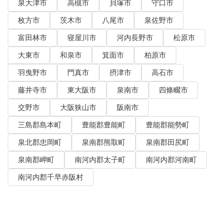
泉大津市
高槻市
貝塚市
守口市
枚方市
茨木市
八尾市
泉佐野市
富田林市
寝屋川市
河内長野市
松原市
大東市
和泉市
箕面市
柏原市
羽曳野市
門真市
摂津市
高石市
藤井寺市
東大阪市
泉南市
四條畷市
交野市
大阪狭山市
阪南市
三島郡島本町
豊能郡豊能町
豊能郡能勢町
泉北郡忠岡町
泉南郡熊取町
泉南郡田尻町
泉南郡岬町
南河内郡太子町
南河内郡河南町
南河内郡千早赤阪村