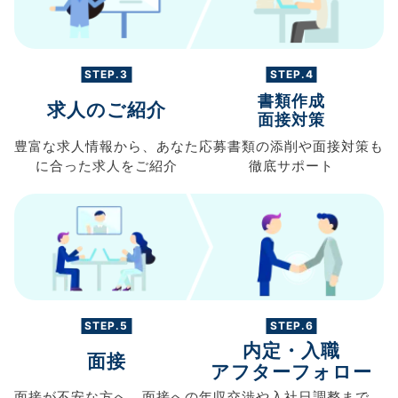
STEP.3
STEP.4
書類作成
求人のご紹介
面接対策
豊富な求人情報から、
あなた
応募書類の
添削や面接対策も
に合った求人を
ご紹介
徹底サポート
STEP.5
STEP.6
内定・入職
面接
アフターフォロー
面接が不安な方へ、
面接への
年収交渉や
入社日調整まで、