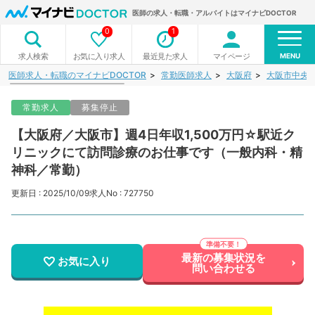
医師の求人・転職・アルバイトはマイナビDOCTOR
0
1
MENU
お気に入り求人
最近見た求人
マイページ
求人検索
医師求人・転職のマイナビDOCTOR
常勤医師求人
大阪府
大阪市中央
常勤求人
募集停止
【大阪府／大阪市】週4日年収1,500万円☆駅近ク
リニックにて訪問診療のお仕事です（一般内科・精
神科／常勤）
更新日 : 2025/10/09
求人No : 727750
最新の募集状況を
お気に入り
問い合わせる