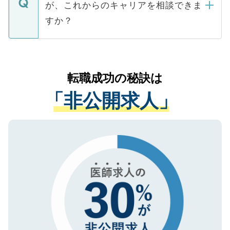
などで収集したご登録者様の個人情報は、
が、これからのキャリアを相談できま
みを人材紹介会社に依頼するケースが増え
ご本人のキャリアアップおよび転職活動の
ています。
すか？
支援を目的に使用いたします。お預かりし
ているすべての個人データはご本人の許可
お気軽にご相談ください。先生専任のキャ
なく、医療機関側に開示したり、第三者に
リアパートナーが将来のご希望などをおう
提供することは一切ありません。また弊社
かがいして、現在の医療機関の状況や紹介
転職成功の秘訣は
は、個人情報の取り扱いについての厳密な
経験をまじえながら、適切なアドバイスを
管理基準を満たした事業者のみに付与され
「非公開求人」
させていただきます。すぐにご転職をされ
る、プライバシーマークを取得済みです。
ない方には、長期的なサポートが可能です
ご登録いただいた個人情報は、SSL（デー
ので、まずはご登録ください。
タ暗号化）によって保護されていますの
で、機密保持に関してもご安心ください。