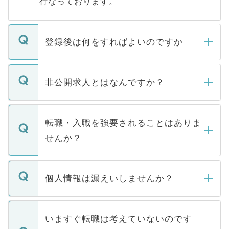
行なっております。
登録後は何をすればよいのですか
ご登録いただきましたら、弊社担当者がご
登録内容を確認し、その後メールもしくは
非公開求人とはなんですか？
お電話にて次のステップのご案内をいたし
ます。通常、5営業日以内にはご連絡をせて
マイナビDOCTORで取り扱っている求人の
いただきますので、しばらくお待ちくださ
うち約3割は、Webサイトからご覧いただ
転職・入職を強要されることはありま
い。
けない「非公開求人」です。非公開求人は
せんか？
下記の理由によって、一般には公開してい
ません。
転職・入職を強要することは一切ありませ
ん。また、仮に応募先から内定をいただい
個人情報は漏えいしませんか？
■応募殺到を避けるため 人気のある医療機
たとしても、ご本人が納得しない限り、内
関を公にしてしまうと、応募が殺到する場
定を承諾する必要はありません。内定先へ
個人情報が漏えいすることはありませんの
合があります。 選考を効率よく行うため
の辞退の連絡はキャリアパートナーが行い
で、ご安心ください。当サイトからの登録
いますぐ転職は考えていないのです
に、医療機関が求める条件に合った人材の
ますので、ご安心ください。