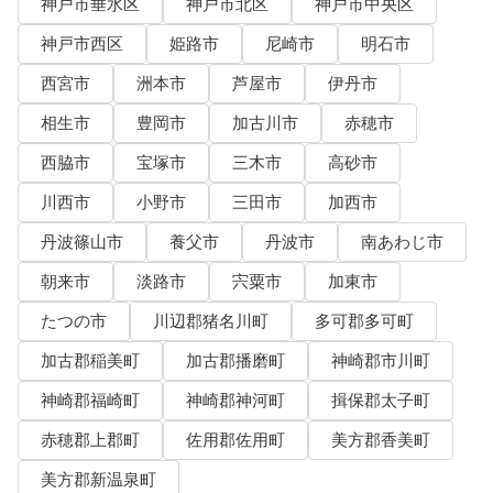
神戸市垂水区
神戸市北区
神戸市中央区
神戸市西区
姫路市
尼崎市
明石市
西宮市
洲本市
芦屋市
伊丹市
相生市
豊岡市
加古川市
赤穂市
西脇市
宝塚市
三木市
高砂市
川西市
小野市
三田市
加西市
丹波篠山市
養父市
丹波市
南あわじ市
朝来市
淡路市
宍粟市
加東市
たつの市
川辺郡猪名川町
多可郡多可町
加古郡稲美町
加古郡播磨町
神崎郡市川町
神崎郡福崎町
神崎郡神河町
揖保郡太子町
赤穂郡上郡町
佐用郡佐用町
美方郡香美町
美方郡新温泉町