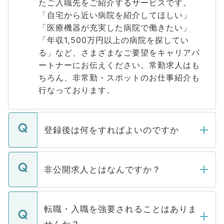
たご入職先をご紹介するサービスです。
「自宅から近い病院を紹介してほしい」
「医療機器が充実した病院で働きたい」
「年収1,500万円以上の病院を探してい
る」など、さまざまなご要望をキャリアパ
ートナーにお伝えください。常勤求人はも
ちろん、非常勤・スポットのお仕事紹介も
行なっております。
登録後は何をすればよいのですか
ご登録いただきましたら、弊社担当者がご
登録内容を確認し、その後メールもしくは
非公開求人とはなんですか？
お電話にて次のステップのご案内をいたし
ます。通常、5営業日以内にはご連絡をせて
マイナビDOCTORで取り扱っている求人の
いただきますので、しばらくお待ちくださ
うち約3割は、Webサイトからご覧いただ
転職・入職を強要されることはありま
い。
けない「非公開求人」です。非公開求人は
せんか？