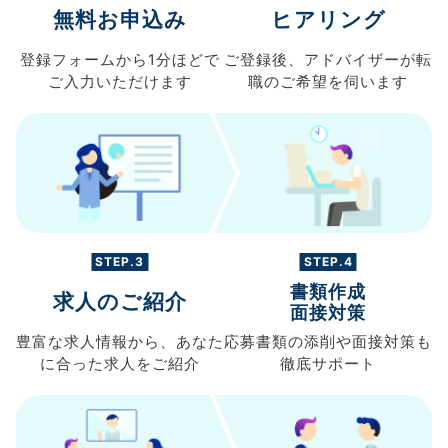
無料お申込み
ヒアリング
登録フォームから
1分ほどで
ご登録後、
アドバイザーが転
ご入力
いただけます
職の
ご希望を伺います
STEP.3
STEP.4
書類作成
求人のご紹介
面接対策
豊富な求人情報から、
あなた
応募書類の
添削や面接対策も
に合った求人を
ご紹介
徹底サポート