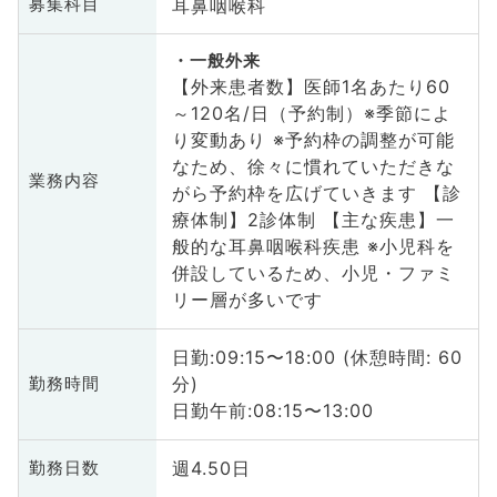
耳鼻咽喉科
募集科目
一般外来
【外来患者数】医師1名あたり60
～120名/日（予約制）※季節によ
り変動あり ※予約枠の調整が可能
なため、徐々に慣れていただきな
業務内容
がら予約枠を広げていきます 【診
療体制】2診体制 【主な疾患】一
般的な耳鼻咽喉科疾患 ※小児科を
併設しているため、小児・ファミ
リー層が多いです
日勤:09:15〜18:00 (休憩時間: 60
分)
勤務時間
日勤午前:08:15〜13:00
週4.50日
勤務日数