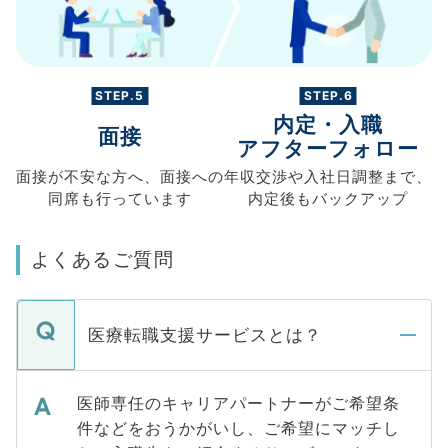
STEP.5
STEP.6
内定・入職
面接
アフターフォロー
面接が不安な方へ、
面接への
年収交渉や
入社日調整まで、
同席も
行っています
内定後もバックアップ
よくあるご質問
医療転職支援サービスとは？
医師専任のキャリアパートナーがご希望条
件などをおうかがいし、ご希望にマッチし