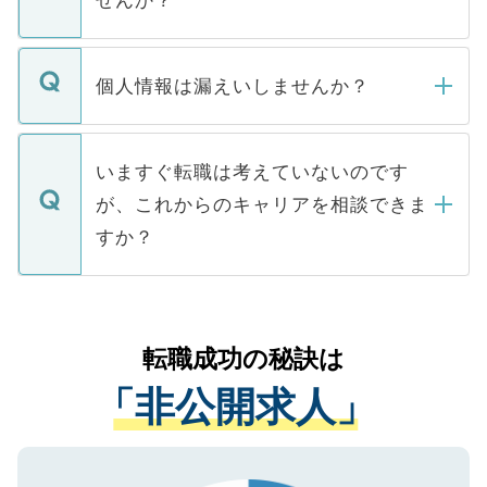
下記の理由によって、一般には公開してい
ません。
転職・入職を強要することは一切ありませ
ん。また、仮に応募先から内定をいただい
個人情報は漏えいしませんか？
■応募殺到を避けるため 人気のある医療機
たとしても、ご本人が納得しない限り、内
関を公にしてしまうと、応募が殺到する場
定を承諾する必要はありません。内定先へ
個人情報が漏えいすることはありませんの
合があります。 選考を効率よく行うため
の辞退の連絡はキャリアパートナーが行い
で、ご安心ください。当サイトからの登録
いますぐ転職は考えていないのです
に、医療機関が求める条件に合った人材の
ますので、ご安心ください。
などで収集したご登録者様の個人情報は、
が、これからのキャリアを相談できま
みを人材紹介会社に依頼するケースが増え
ご本人のキャリアアップおよび転職活動の
ています。
すか？
支援を目的に使用いたします。お預かりし
ているすべての個人データはご本人の許可
お気軽にご相談ください。先生専任のキャ
なく、医療機関側に開示したり、第三者に
リアパートナーが将来のご希望などをおう
提供することは一切ありません。また弊社
かがいして、現在の医療機関の状況や紹介
転職成功の秘訣は
は、個人情報の取り扱いについての厳密な
経験をまじえながら、適切なアドバイスを
管理基準を満たした事業者のみに付与され
「非公開求人」
させていただきます。すぐにご転職をされ
る、プライバシーマークを取得済みです。
ない方には、長期的なサポートが可能です
ご登録いただいた個人情報は、SSL（デー
ので、まずはご登録ください。
タ暗号化）によって保護されていますの