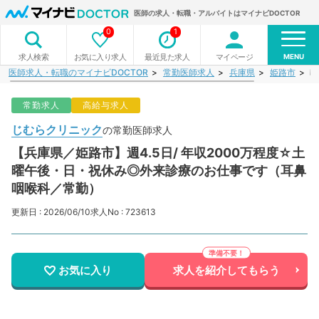
医師の求人・転職・アルバイトはマイナビDOCTOR
0
1
MENU
お気に入り求人
最近見た求人
マイページ
求人検索
医師求人・転職のマイナビDOCTOR
常勤医師求人
兵庫県
姫路市
じ
常勤求人
高給与求人
じむらクリニック
の常勤医師求人
【兵庫県／姫路市】週4.5日/ 年収2000万程度☆土
曜午後・日・祝休み◎外来診療のお仕事です（耳鼻
咽喉科／常勤）
更新日 : 2026/06/10
求人No : 723613
お気に入り
求人を紹介してもらう