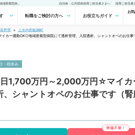
【長野県／上水内郡】週5日1,700万円～2,000万円☆マイカー通勤OK◎地域密着型病院にて透析管理、入院透析、シャントオペのお仕事です（腎臓内科・人工透析／常勤）の転職・求人｜医師の求人・転職・アルバイトは【マイナビDOCTOR】
自治体・公共団体採用ご担当者さまへ
採用ご担当者
お気
す
転職をご検討の方へ
お役立ちガイド
長野県
上水内郡飯綱町
万円☆マイカー通勤OK◎地域密着型病院にて透析管理、入院透析、シャントオペのお仕
日・祝休み
1,700万円～2,000万円☆マイ
析、シャントオペのお仕事です（腎