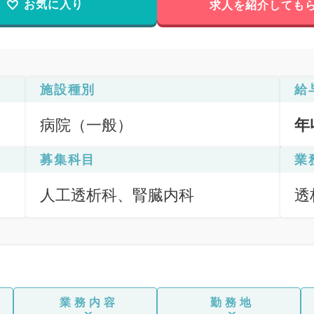
お気に入り
求人を紹介しても
施設種別
給
病院（一般）
年
募集科目
業
人工透析科、腎臓内科
透
他
業務内容
勤務地