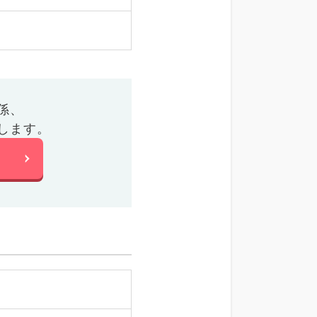
係、
します。