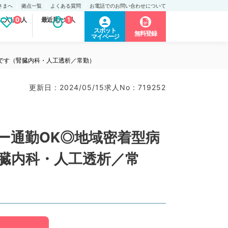
さまへ
拠点一覧
よくある質問
お電話でのお問い合わせについて
に入り求人
0
最近見た求人
1
スポット
無料登録
マイページ
事です（腎臓内科・人工透析／常勤）
更新日 : 2024/05/15
求人No : 719252
カー通勤OK◎地域密着型病
臓内科・人工透析／常