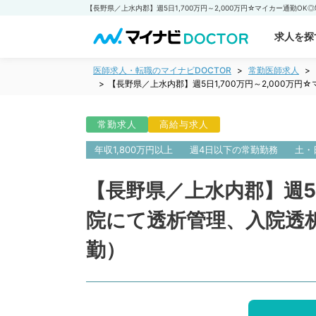
求人を探
医師求人・転職のマイナビDOCTOR
常勤医師求人
【長野県／上水内郡】週5日1,700万円～2,000
常勤求人
高給与求人
年収1,800万円以上
週4日以下の常勤勤務
土・
【長野県／上水内郡】週5日
院にて透析管理、入院透
勤）