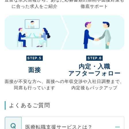
豊富な求人情報から、
あなた
応募書類の
添削や面接対策も
に合った求人を
ご紹介
徹底サポート
STEP.5
STEP.6
内定・入職
面接
アフターフォロー
面接が不安な方へ、
面接への
年収交渉や
入社日調整まで、
同席も
行っています
内定後もバックアップ
よくあるご質問
医療転職支援サービスとは？