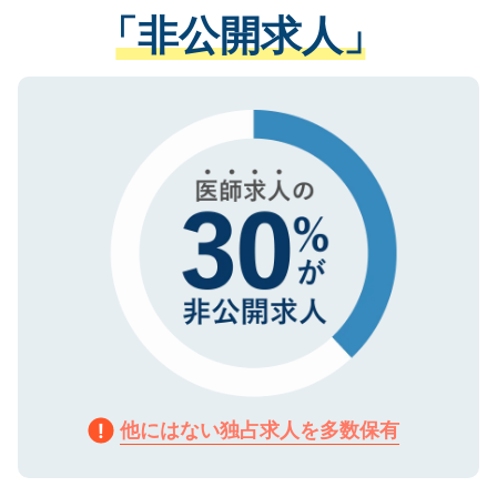
管理基準を満たした事業者のみに付与され
「非公開求人」
させていただきます。すぐにご転職をされ
る、プライバシーマークを取得済みです。
ない方には、長期的なサポートが可能です
ご登録いただいた個人情報は、SSL（デー
ので、まずはご登録ください。
タ暗号化）によって保護されていますの
で、機密保持に関してもご安心ください。
他にはない独占求人を多数保有