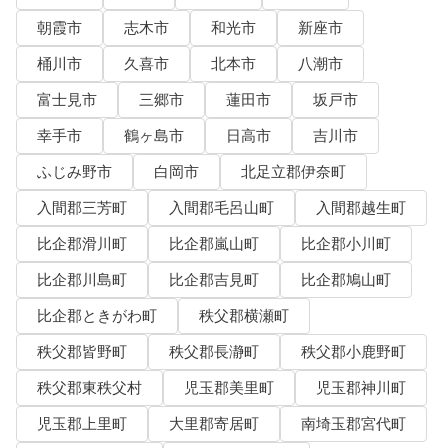
朝霞市
志木市
和光市
新座市
桶川市
久喜市
北本市
八潮市
富士見市
三郷市
蓮田市
坂戸市
幸手市
鶴ヶ島市
日高市
吉川市
ふじみ野市
白岡市
北足立郡伊奈町
入間郡三芳町
入間郡毛呂山町
入間郡越生町
比企郡滑川町
比企郡嵐山町
比企郡小川町
比企郡川島町
比企郡吉見町
比企郡鳩山町
比企郡ときがわ町
秩父郡横瀬町
秩父郡皆野町
秩父郡長瀞町
秩父郡小鹿野町
秩父郡東秩父村
児玉郡美里町
児玉郡神川町
児玉郡上里町
大里郡寄居町
南埼玉郡宮代町