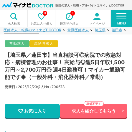
医師の求人・転職・アルバイトはマイナビDOCTOR
0
1
MENU
お気に入り求人
最近見た求人
マイページ
求人検索
医師求人・転職のマイナビDOCTOR
常勤医師求人
埼玉県
蓮田市
【
常勤求人
高給与求人
【埼玉県／蓮田市】当直相談可◎病院での救急対
応・病棟管理のお仕事！ 高給与◎週5日年収1,500
万円～2,700万円◎ 週4日勤務可！マイカー通勤可
能です◆（一般外科・消化器外科／常勤）
更新日 : 2025/12/23
求人No : 700678
お気に入り
求人を紹介してもらう