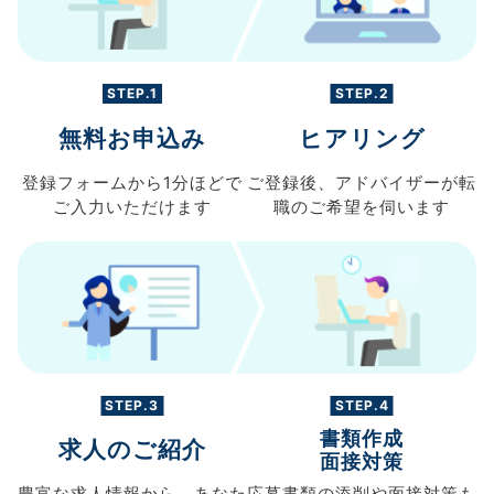
STEP.1
STEP.2
無料お申込み
ヒアリング
登録フォームから
1分ほどで
ご登録後、
アドバイザーが転
ご入力
いただけます
職の
ご希望を伺います
STEP.3
STEP.4
書類作成
求人のご紹介
面接対策