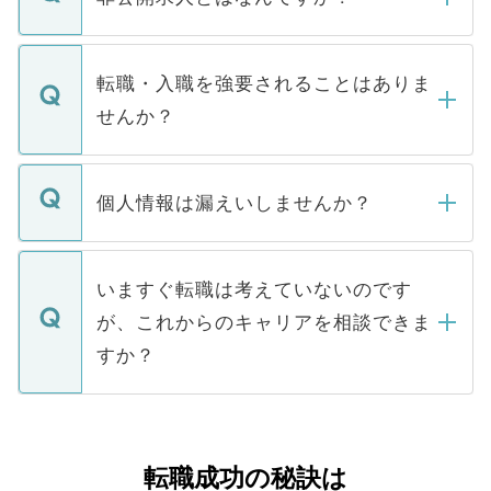
お電話にて次のステップのご案内をいたし
ます。通常、5営業日以内にはご連絡をせて
マイナビDOCTORで取り扱っている求人の
いただきますので、しばらくお待ちくださ
うち約3割は、Webサイトからご覧いただ
転職・入職を強要されることはありま
い。
けない「非公開求人」です。非公開求人は
せんか？
下記の理由によって、一般には公開してい
ません。
転職・入職を強要することは一切ありませ
ん。また、仮に応募先から内定をいただい
個人情報は漏えいしませんか？
■応募殺到を避けるため 人気のある医療機
たとしても、ご本人が納得しない限り、内
関を公にしてしまうと、応募が殺到する場
定を承諾する必要はありません。内定先へ
個人情報が漏えいすることはありませんの
合があります。 選考を効率よく行うため
の辞退の連絡はキャリアパートナーが行い
で、ご安心ください。当サイトからの登録
いますぐ転職は考えていないのです
に、医療機関が求める条件に合った人材の
ますので、ご安心ください。
などで収集したご登録者様の個人情報は、
が、これからのキャリアを相談できま
みを人材紹介会社に依頼するケースが増え
ご本人のキャリアアップおよび転職活動の
ています。
すか？
支援を目的に使用いたします。お預かりし
ているすべての個人データはご本人の許可
お気軽にご相談ください。先生専任のキャ
なく、医療機関側に開示したり、第三者に
リアパートナーが将来のご希望などをおう
提供することは一切ありません。また弊社
かがいして、現在の医療機関の状況や紹介
転職成功の秘訣は
は、個人情報の取り扱いについての厳密な
経験をまじえながら、適切なアドバイスを