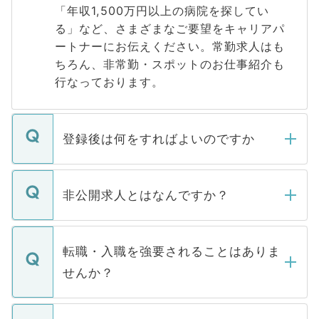
「年収1,500万円以上の病院を探してい
る」など、さまざまなご要望をキャリアパ
ートナーにお伝えください。常勤求人はも
ちろん、非常勤・スポットのお仕事紹介も
行なっております。
登録後は何をすればよいのですか
ご登録いただきましたら、弊社担当者がご
登録内容を確認し、その後メールもしくは
非公開求人とはなんですか？
お電話にて次のステップのご案内をいたし
ます。通常、5営業日以内にはご連絡をせて
マイナビDOCTORで取り扱っている求人の
いただきますので、しばらくお待ちくださ
うち約3割は、Webサイトからご覧いただ
転職・入職を強要されることはありま
い。
けない「非公開求人」です。非公開求人は
せんか？
下記の理由によって、一般には公開してい
ません。
転職・入職を強要することは一切ありませ