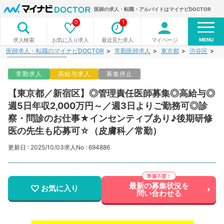
医師の求人・転職・アルバイトはマイナビDOCTOR
0
1
MENU
お気に入り求人
最近見た求人
マイページ
求人検索
医師求人・転職のマイナビDOCTOR
常勤医師求人
東京都
渋谷区
【
常勤求人
高給与求人
募集停止
【東京都／新宿区】◎管理責任医師募集◎高給与◎
週5日年収2,000万円～／週3日よりご勤務可◎診
察・問診のお仕事★インセンティブあり♪後期研修
医の先生も応募可☆（皮膚科／常勤）
更新日 : 2025/10/03
求人No : 694886
最新の募集状況を
お気に入り
問い合わせる