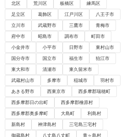
北区
荒川区
板橋区
練馬区
足立区
葛飾区
江戸川区
八王子市
立川市
武蔵野市
三鷹市
青梅市
府中市
昭島市
調布市
町田市
小金井市
小平市
日野市
東村山市
国分寺市
国立市
福生市
狛江市
東大和市
清瀬市
東久留米市
武蔵村山市
多摩市
稲城市
羽村市
あきる野市
西東京市
西多摩郡瑞穂町
西多摩郡日の出町
西多摩郡檜原村
西多摩郡奥多摩町
大島町
利島村
新島村
神津島村
三宅島三宅村
御蔵島村
八丈島八丈町
青ヶ島村