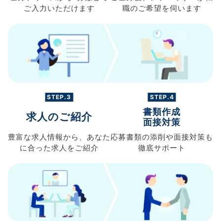
ご入力
いただけます
職の
ご希望を伺います
STEP.3
STEP.4
書類作成
求人のご紹介
面接対策
豊富な求人情報から、
あなた
応募書類の
添削や面接対策も
に合った求人を
ご紹介
徹底サポート