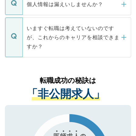
ん。また、仮に応募先から内定をいただい
個人情報は漏えいしませんか？
■応募殺到を避けるため 人気のある医療機
たとしても、ご本人が納得しない限り、内
関を公にしてしまうと、応募が殺到する場
定を承諾する必要はありません。内定先へ
個人情報が漏えいすることはありませんの
合があります。 選考を効率よく行うため
の辞退の連絡はキャリアパートナーが行い
で、ご安心ください。当サイトからの登録
いますぐ転職は考えていないのです
に、医療機関が求める条件に合った人材の
ますので、ご安心ください。
などで収集したご登録者様の個人情報は、
が、これからのキャリアを相談できま
みを人材紹介会社に依頼するケースが増え
ご本人のキャリアアップおよび転職活動の
ています。
すか？
支援を目的に使用いたします。お預かりし
ているすべての個人データはご本人の許可
お気軽にご相談ください。先生専任のキャ
なく、医療機関側に開示したり、第三者に
リアパートナーが将来のご希望などをおう
提供することは一切ありません。また弊社
かがいして、現在の医療機関の状況や紹介
転職成功の秘訣は
は、個人情報の取り扱いについての厳密な
経験をまじえながら、適切なアドバイスを
管理基準を満たした事業者のみに付与され
「非公開求人」
させていただきます。すぐにご転職をされ
る、プライバシーマークを取得済みです。
ない方には、長期的なサポートが可能です
ご登録いただいた個人情報は、SSL（デー
ので、まずはご登録ください。
タ暗号化）によって保護されていますの
で、機密保持に関してもご安心ください。