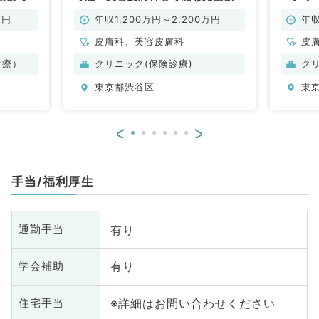
です（皮膚科、美容皮膚科／常勤）
す！（
万円
年収1,200万円～2,200万円
年収
皮膚科、美容皮膚科
皮
診療）
クリニック(保険診療)
ク
東京都渋谷区
東
<
>
手当/福利厚生
有り
通勤手当
有り
学会補助
※詳細はお問い合わせください
住宅手当