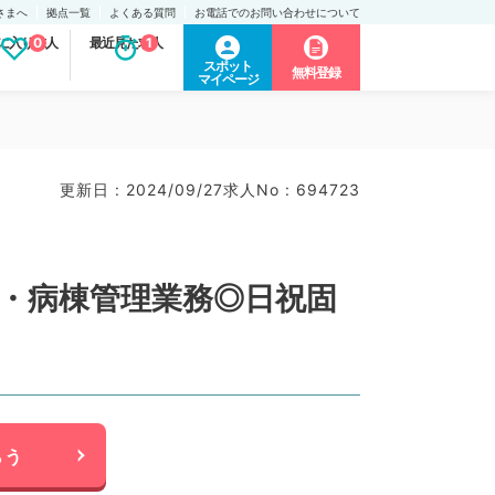
さまへ
拠点一覧
よくある質問
お電話でのお問い合わせについて
に入り求人
0
最近見た求人
1
スポット
無料登録
マイページ
更新日 : 2024/09/27
求人No : 694723
来・病棟管理業務◎日祝固
らう