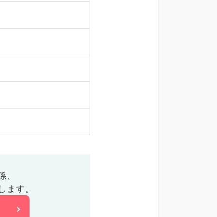
係、
します。