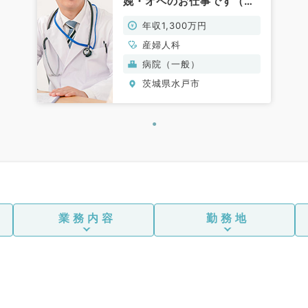
娩・オペのお仕事です（産
婦人科／常勤）
年収1,300万円
産婦人科
病院（一般）
茨城県水戸市
業務内容
勤務地