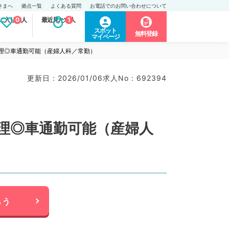
さまへ
拠点一覧
よくある質問
お電話でのお問い合わせについて
に入り求人
0
最近見た求人
1
スポット
無料登録
マイページ
管理◎車通勤可能（産婦人科／常勤）
更新日 : 2026/01/06
求人No : 692394
管理◎車通勤可能（産婦人
らう