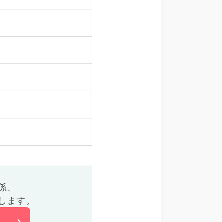
係、
します。