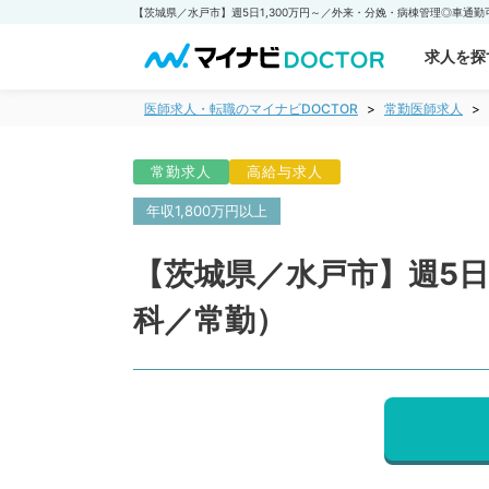
求人を探
医師求人・転職のマイナビDOCTOR
常勤医師求人
常勤求人
高給与求人
年収1,800万円以上
【茨城県／水戸市】週5日
科／常勤）