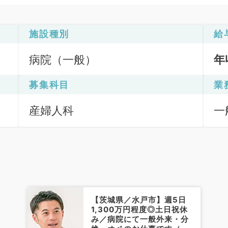
施設種別
給
病院（一般）
年
募集科目
業
産婦人科
一
【茨城県／水戸市】週5日
1,300万円程度◎土日祝休
み／病院にて一般外来・分