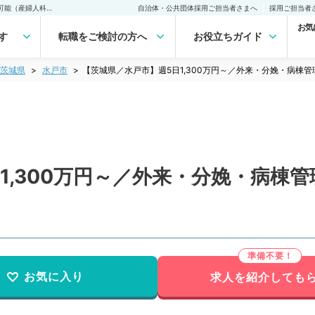
【茨城県／水戸市】週5日1,300万円～／外来・分娩・病棟管理◎車通勤可能（産婦人科／常勤）の転職・求人｜医師の求人・転職・アルバイトは【マイナビDOCTOR】
自治体・公共団体採用ご担当者さまへ
採用ご担当者
お気
す
転職をご検討の方へ
お役立ちガイド
茨城県
水戸市
【茨城県／水戸市】週5日1,300万円～／外来・分娩・病棟
1,300万円～／外来・分娩・病棟
お気に入り
求人を紹介しても