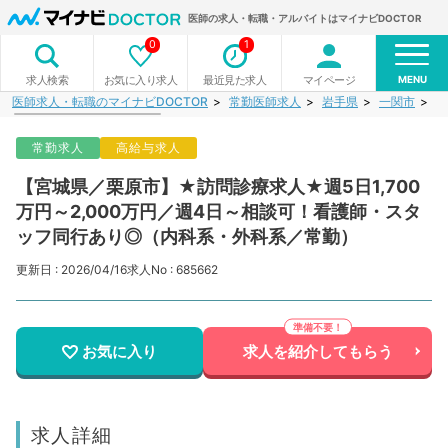
医師の求人・転職・アルバイトはマイナビDOCTOR
0
1
MENU
お気に入り求人
最近見た求人
マイページ
求人検索
医師求人・転職のマイナビDOCTOR
常勤医師求人
岩手県
一関市
【
常勤求人
高給与求人
【宮城県／栗原市】★訪問診療求人★週5日1,700
万円～2,000万円／週4日～相談可！看護師・スタ
ッフ同行あり◎（内科系・外科系／常勤）
更新日 : 2026/04/16
求人No : 685662
お気に入り
求人を紹介してもらう
求人詳細