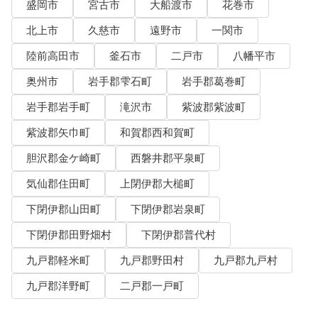
盛岡市
宮古市
大船渡市
花巻市
北上市
久慈市
遠野市
一関市
陸前高田市
釜石市
二戸市
八幡平市
奥州市
岩手郡雫石町
岩手郡葛巻町
岩手郡岩手町
滝沢市
紫波郡紫波町
紫波郡矢巾町
和賀郡西和賀町
胆沢郡金ケ崎町
西磐井郡平泉町
気仙郡住田町
上閉伊郡大槌町
下閉伊郡山田町
下閉伊郡岩泉町
下閉伊郡田野畑村
下閉伊郡普代村
九戸郡軽米町
九戸郡野田村
九戸郡九戸村
九戸郡洋野町
二戸郡一戸町