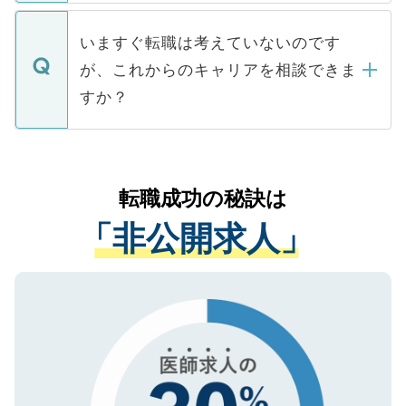
関を公にしてしまうと、応募が殺到する場
定を承諾する必要はありません。内定先へ
個人情報が漏えいすることはありませんの
合があります。 選考を効率よく行うため
の辞退の連絡はキャリアパートナーが行い
で、ご安心ください。当サイトからの登録
いますぐ転職は考えていないのです
に、医療機関が求める条件に合った人材の
ますので、ご安心ください。
などで収集したご登録者様の個人情報は、
が、これからのキャリアを相談できま
みを人材紹介会社に依頼するケースが増え
ご本人のキャリアアップおよび転職活動の
ています。
すか？
支援を目的に使用いたします。お預かりし
ているすべての個人データはご本人の許可
お気軽にご相談ください。先生専任のキャ
なく、医療機関側に開示したり、第三者に
リアパートナーが将来のご希望などをおう
提供することは一切ありません。また弊社
かがいして、現在の医療機関の状況や紹介
転職成功の秘訣は
は、個人情報の取り扱いについての厳密な
経験をまじえながら、適切なアドバイスを
管理基準を満たした事業者のみに付与され
「非公開求人」
させていただきます。すぐにご転職をされ
る、プライバシーマークを取得済みです。
ない方には、長期的なサポートが可能です
ご登録いただいた個人情報は、SSL（デー
ので、まずはご登録ください。
タ暗号化）によって保護されていますの
で、機密保持に関してもご安心ください。