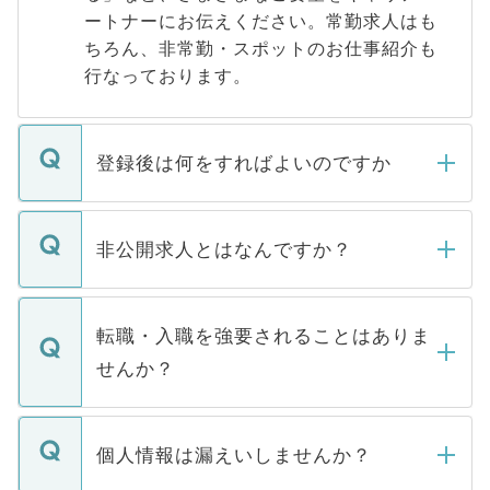
ートナーにお伝えください。常勤求人はも
ちろん、非常勤・スポットのお仕事紹介も
行なっております。
登録後は何をすればよいのですか
ご登録いただきましたら、弊社担当者がご
登録内容を確認し、その後メールもしくは
非公開求人とはなんですか？
お電話にて次のステップのご案内をいたし
ます。通常、5営業日以内にはご連絡をせて
マイナビDOCTORで取り扱っている求人の
いただきますので、しばらくお待ちくださ
うち約3割は、Webサイトからご覧いただ
転職・入職を強要されることはありま
い。
けない「非公開求人」です。非公開求人は
せんか？
下記の理由によって、一般には公開してい
ません。
転職・入職を強要することは一切ありませ
ん。また、仮に応募先から内定をいただい
個人情報は漏えいしませんか？
■応募殺到を避けるため 人気のある医療機
たとしても、ご本人が納得しない限り、内