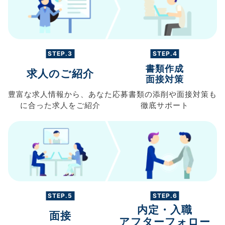
STEP.3
STEP.4
書類作成
求人のご紹介
面接対策
豊富な求人情報から、
あなた
応募書類の
添削や面接対策も
に合った求人を
ご紹介
徹底サポート
STEP.5
STEP.6
内定・入職
面接
アフターフォロー