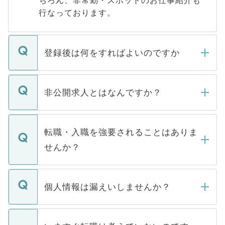
ちろん、非常勤・スポットのお仕事紹介も
行なっております。
登録後は何をすればよいのですか
ご登録いただきましたら、弊社担当者がご
登録内容を確認し、その後メールもしくは
非公開求人とはなんですか？
お電話にて次のステップのご案内をいたし
ます。通常、5営業日以内にはご連絡をせて
マイナビDOCTORで取り扱っている求人の
いただきますので、しばらくお待ちくださ
うち約3割は、Webサイトからご覧いただ
転職・入職を強要されることはありま
い。
けない「非公開求人」です。非公開求人は
せんか？
下記の理由によって、一般には公開してい
ません。
転職・入職を強要することは一切ありませ
ん。また、仮に応募先から内定をいただい
個人情報は漏えいしませんか？
■応募殺到を避けるため 人気のある医療機
たとしても、ご本人が納得しない限り、内
関を公にしてしまうと、応募が殺到する場
定を承諾する必要はありません。内定先へ
個人情報が漏えいすることはありませんの
合があります。 選考を効率よく行うため
の辞退の連絡はキャリアパートナーが行い
で、ご安心ください。当サイトからの登録