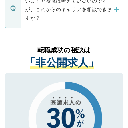
いますぐ転職は考えていないのです
に、医療機関が求める条件に合った人材の
ますので、ご安心ください。
などで収集したご登録者様の個人情報は、
が、これからのキャリアを相談できま
みを人材紹介会社に依頼するケースが増え
ご本人のキャリアアップおよび転職活動の
ています。
すか？
支援を目的に使用いたします。お預かりし
ているすべての個人データはご本人の許可
お気軽にご相談ください。先生専任のキャ
なく、医療機関側に開示したり、第三者に
リアパートナーが将来のご希望などをおう
提供することは一切ありません。また弊社
かがいして、現在の医療機関の状況や紹介
転職成功の秘訣は
は、個人情報の取り扱いについての厳密な
経験をまじえながら、適切なアドバイスを
管理基準を満たした事業者のみに付与され
「非公開求人」
させていただきます。すぐにご転職をされ
る、プライバシーマークを取得済みです。
ない方には、長期的なサポートが可能です
ご登録いただいた個人情報は、SSL（デー
ので、まずはご登録ください。
タ暗号化）によって保護されていますの
で、機密保持に関してもご安心ください。