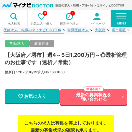
医師の求人・転職・アルバイトはマイナビDOCTOR
0
1
MENU
お気に入り求人
最近見た求人
マイページ
求人検索
医師求人・転職のマイナビDOCTOR
常勤医師求人
大阪府
堺市堺区
常勤求人
募集停止
【大阪府／堺市】週4～5日1,200万円～◎透析管理
のお仕事です（透析／常勤）
更新日 : 2026/06/19
求人No : 683063
最新の募集状況を
お気に入り
問い合わせる
こちらの求人は募集を停止しております。
最新の募集状況の確認も承ります。