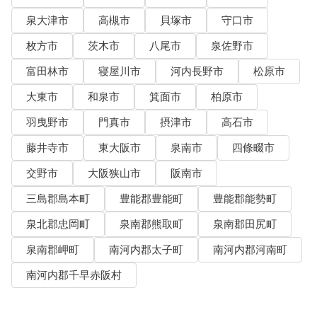
泉大津市
高槻市
貝塚市
守口市
枚方市
茨木市
八尾市
泉佐野市
富田林市
寝屋川市
河内長野市
松原市
大東市
和泉市
箕面市
柏原市
羽曳野市
門真市
摂津市
高石市
藤井寺市
東大阪市
泉南市
四條畷市
交野市
大阪狭山市
阪南市
三島郡島本町
豊能郡豊能町
豊能郡能勢町
泉北郡忠岡町
泉南郡熊取町
泉南郡田尻町
泉南郡岬町
南河内郡太子町
南河内郡河南町
南河内郡千早赤阪村