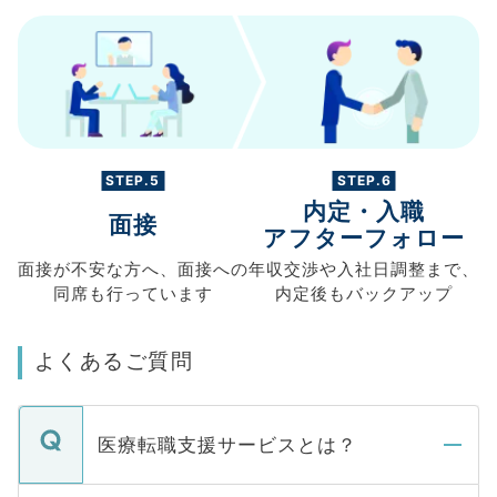
STEP.5
STEP.6
内定・入職
面接
アフターフォロー
面接が不安な方へ、
面接への
年収交渉や
入社日調整まで、
同席も
行っています
内定後もバックアップ
よくあるご質問
医療転職支援サービスとは？