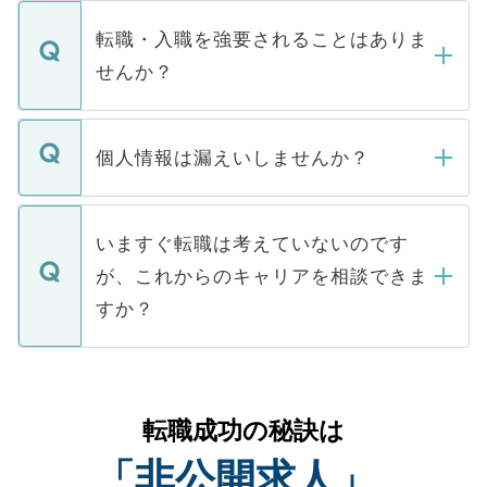
ます。通常、5営業日以内にはご連絡をせて
マイナビDOCTORで取り扱っている求人の
いただきますので、しばらくお待ちくださ
うち約3割は、Webサイトからご覧いただ
転職・入職を強要されることはありま
い。
けない「非公開求人」です。非公開求人は
せんか？
下記の理由によって、一般には公開してい
ません。
転職・入職を強要することは一切ありませ
ん。また、仮に応募先から内定をいただい
個人情報は漏えいしませんか？
■応募殺到を避けるため 人気のある医療機
たとしても、ご本人が納得しない限り、内
関を公にしてしまうと、応募が殺到する場
定を承諾する必要はありません。内定先へ
個人情報が漏えいすることはありませんの
合があります。 選考を効率よく行うため
の辞退の連絡はキャリアパートナーが行い
で、ご安心ください。当サイトからの登録
いますぐ転職は考えていないのです
に、医療機関が求める条件に合った人材の
ますので、ご安心ください。
などで収集したご登録者様の個人情報は、
が、これからのキャリアを相談できま
みを人材紹介会社に依頼するケースが増え
ご本人のキャリアアップおよび転職活動の
ています。
すか？
支援を目的に使用いたします。お預かりし
ているすべての個人データはご本人の許可
お気軽にご相談ください。先生専任のキャ
なく、医療機関側に開示したり、第三者に
リアパートナーが将来のご希望などをおう
提供することは一切ありません。また弊社
かがいして、現在の医療機関の状況や紹介
転職成功の秘訣は
は、個人情報の取り扱いについての厳密な
経験をまじえながら、適切なアドバイスを
管理基準を満たした事業者のみに付与され
「非公開求人」
させていただきます。すぐにご転職をされ
る、プライバシーマークを取得済みです。