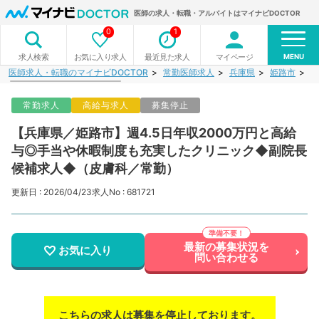
医師の求人・転職・アルバイトはマイナビDOCTOR
0
1
MENU
お気に入り求人
最近見た求人
マイページ
求人検索
医師求人・転職のマイナビDOCTOR
常勤医師求人
兵庫県
姫路市
【
常勤求人
高給与求人
募集停止
【兵庫県／姫路市】週4.5日年収2000万円と高給
与◎手当や休暇制度も充実したクリニック◆副院長
候補求人◆（皮膚科／常勤）
更新日 : 2026/04/23
求人No : 681721
最新の募集状況を
お気に入り
問い合わせる
こちらの求人は募集を停止しております。