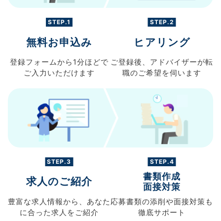
STEP.1
STEP.2
無料お申込み
ヒアリング
登録フォームから
1分ほどで
ご登録後、
アドバイザーが転
ご入力
いただけます
職の
ご希望を伺います
STEP.3
STEP.4
書類作成
求人のご紹介
面接対策
豊富な求人情報から、
あなた
応募書類の
添削や面接対策も
に合った求人を
ご紹介
徹底サポート