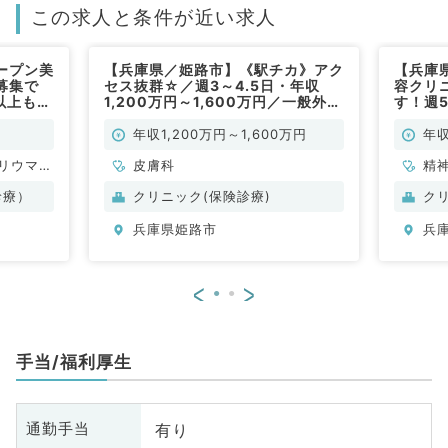
この求人と条件が近い求人
ープン美
【兵庫県／姫路市】《駅チカ》アク
【兵庫
募集で
セス抜群☆／週3～4.5日・年収
容クリ
以上も◎
1,200万円～1,600万円／一般外来
す！週5
科目不問
（皮膚科／常勤）
未経験
／常勤
年収1,200万円～1,600万円
年収
リウマチ
皮膚科
精
、脳神経
科
診療）
クリニック(保険診療)
ク
科、婦人
外
兵庫県姫路市
兵
科、消化
科
系全般、
器
総合診療
一
<
>
問
科
手当/福利厚生
有り
通勤手当