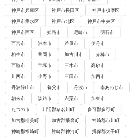
神戸市兵庫区
神戸市長田区
神戸市須磨区
神戸市垂水区
神戸市北区
神戸市中央区
神戸市西区
姫路市
尼崎市
明石市
西宮市
洲本市
芦屋市
伊丹市
相生市
豊岡市
加古川市
赤穂市
西脇市
宝塚市
三木市
高砂市
川西市
小野市
三田市
加西市
丹波篠山市
養父市
丹波市
南あわじ市
朝来市
淡路市
宍粟市
加東市
たつの市
川辺郡猪名川町
多可郡多可町
加古郡稲美町
加古郡播磨町
神崎郡市川町
神崎郡福崎町
神崎郡神河町
揖保郡太子町