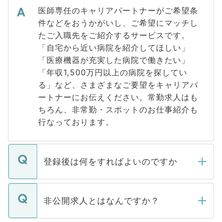
医師専任のキャリアパートナーがご希望条
件などをおうかがいし、ご希望にマッチし
たご入職先をご紹介するサービスです。
「自宅から近い病院を紹介してほしい」
「医療機器が充実した病院で働きたい」
「年収1,500万円以上の病院を探してい
る」など、さまざまなご要望をキャリアパ
ートナーにお伝えください。常勤求人はも
ちろん、非常勤・スポットのお仕事紹介も
行なっております。
登録後は何をすればよいのですか
ご登録いただきましたら、弊社担当者がご
登録内容を確認し、その後メールもしくは
非公開求人とはなんですか？
お電話にて次のステップのご案内をいたし